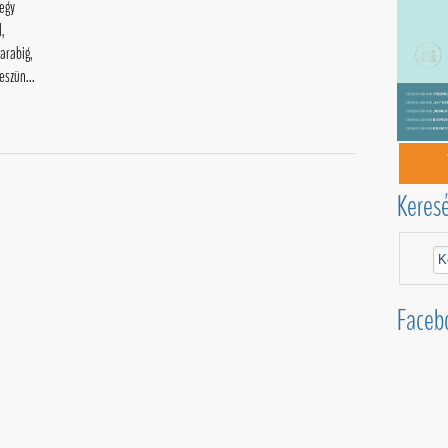
-egy
l,
arabig,
eszün...
Keres
Faceb