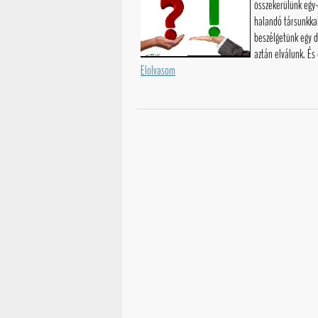
összekerülünk egy
halandó társunkka
beszélgetünk egy d
aztán elválunk. És 
Elolvasom