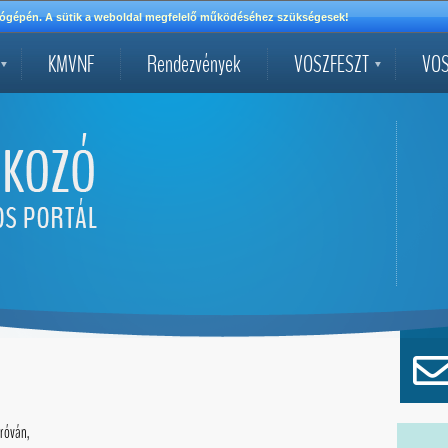
mítógépén. A sütik a weboldal megfelelő működéséhez szükségesek!
KMVNF
Rendezvények
VOSZFESZT
VOS
 róván,