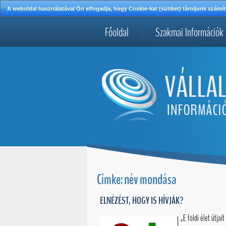
A weboldal használatával Ön elfogadja, hogy Cookie-kat (sütiket) tároljunk szá
Főoldal
Szakmai Információk
Címke: név mondása
ELNÉZÉST, HOGY IS HÍVJÁK?
„E földi élet útjait