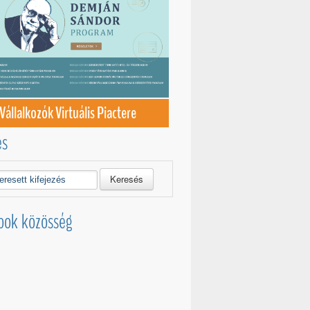
Vállalkozók Virtuális Piactere
és
Keresés
ook közösség