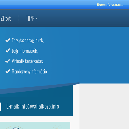
Értem, folytatás...
ZPort
TIPP
Friss gazdasági hírek,
Jogi információk,
Virtuális tanácsadás,
Rendezvényinformáció
E-mail: info@vallalkozo.info