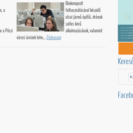
Biokompozit
m, a
felhasználásával készülő
utcai jármű építői, drónok
széles körű
ve a Pécsi
alkalmazásának, valamint
városi árvizek lehe...
Elolvasom
Keres
Faceb