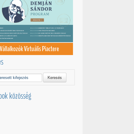
Vállalkozók Virtuális Piactere
és
Keresés
ook közösség