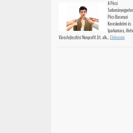
A Pécsi
Tudományegyete
Pécs-Baranyai
Kereskedelmi és
Iparkamara, illet
Városfejlesztési Nonprofit Zrt. alk...
Elolvasom