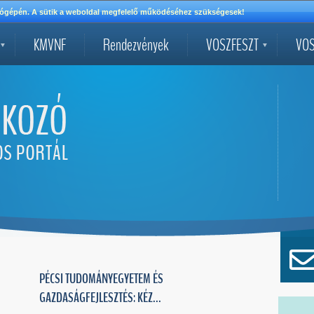
mítógépén. A sütik a weboldal megfelelő működéséhez szükségesek!
KMVNF
Rendezvények
VOSZFESZT
VOS
PÉCSI TUDOMÁNYEGYETEM ÉS
GAZDASÁGFEJLESZTÉS: KÉZ...