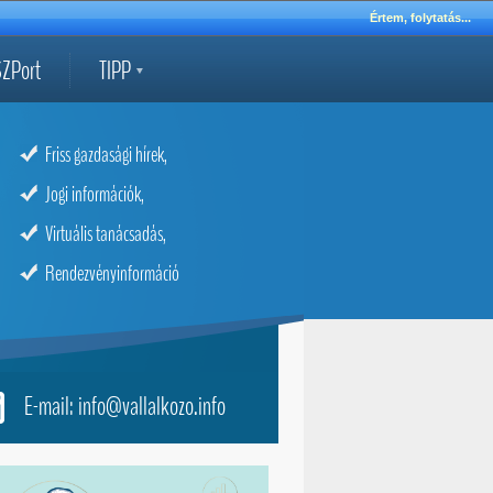
Értem, folytatás...
ZPort
TIPP
Friss gazdasági hírek,
Jogi információk,
Virtuális tanácsadás,
Rendezvényinformáció
E-mail: info@vallalkozo.info