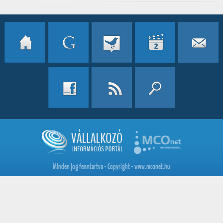
Minden jog fenntartva - Copyright - www.mconet.hu