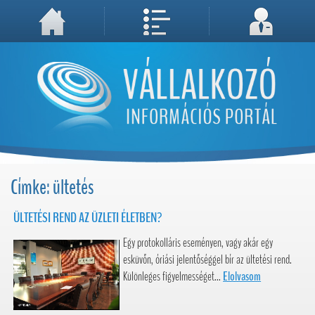
A weboldal használatával Ön elfogadja, hogy Cookie-kat (sütiket) tároljunk számítógépén. A sütik a weboldal megfelelő működéséhez
Megértettem, folytatás...
szükségesek!
Címke: ültetés
ÜLTETÉSI REND AZ ÜZLETI ÉLETBEN?
Egy protokolláris eseményen, vagy akár egy
esküvőn, óriási jelentőséggel bír az ültetési rend.
Különleges figyelmességet...
Elolvasom