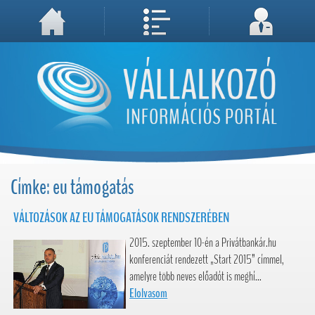
A weboldal használatával Ön elfogadja, hogy Cookie-kat (sütiket) tároljunk számítógépén. A sütik a weboldal megfelelő működéséhez
Megértettem, folytatás...
szükségesek!
Címke: eu támogatás
VÁLTOZÁSOK AZ EU TÁMOGATÁSOK RENDSZERÉBEN
2015. szeptember 10-én a Privátbankár.hu
konferenciát rendezett „Start 2015” címmel,
amelyre több neves előadót is meghí...
Elolvasom