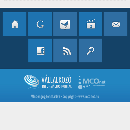
Minden jog fenntartva - Copyright - www.mconet.hu