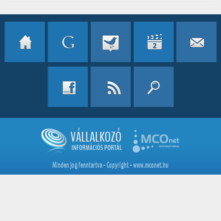
Minden jog fenntartva - Copyright - www.mconet.hu