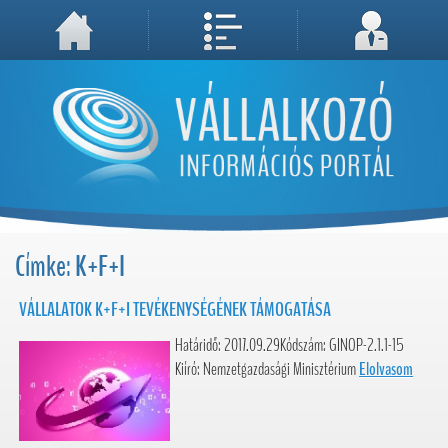
A weboldal használatával Ön elfogadja, hogy Cookie-kat (sütiket) tároljunk számítógépén. A sütik a weboldal megfelelő működéséhez
Megértettem, folytatás...
szükségesek!
Címke: K+F+I
VÁLLALATOK K+F+I TEVÉKENYSÉGÉNEK TÁMOGATÁSA
Határidő: 2017.09.29Kódszám: GINOP-2.1.1-15
Kiíró: Nemzetgazdasági Minisztérium
Elolvasom