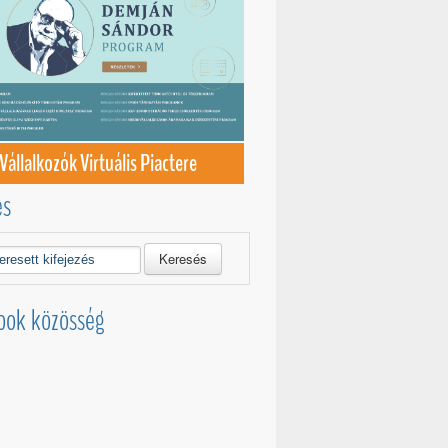
Vállalkozók Virtuális Piactere
és
Keresés
ook közösség