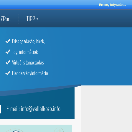
Értem, folytatás...
ZPort
TIPP
Friss gazdasági hírek,
Jogi információk,
Virtuális tanácsadás,
Rendezvényinformáció
E-mail: info@vallalkozo.info