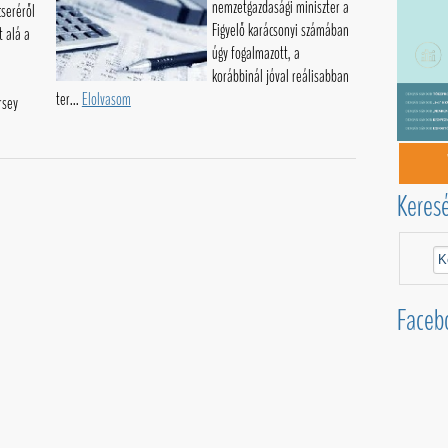
nemzetgazdasági miniszter a
cseréről
Figyelő karácsonyi számában
t alá a
úgy fogalmazott, a
korábbinál jóval reálisabban
ter...
Elolvasom
rsey
Keres
Faceb