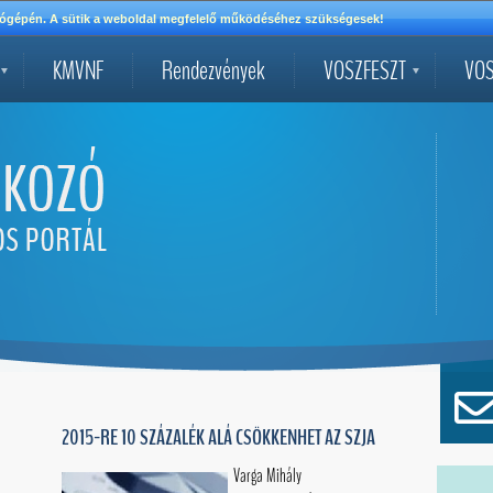
mítógépén. A sütik a weboldal megfelelő működéséhez szükségesek!
KMVNF
Rendezvények
VOSZFESZT
VOS
2015-RE 10 SZÁZALÉK ALÁ CSÖKKENHET AZ SZJA
Varga Mihály