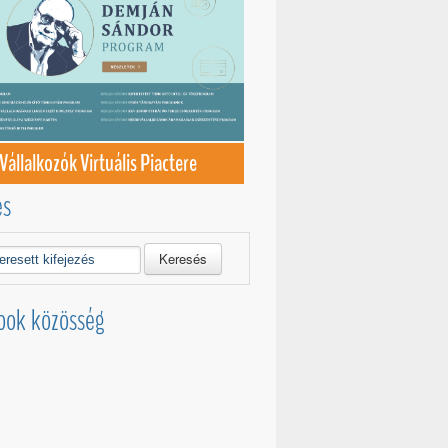
Vállalkozók Virtuális Piactere
és
Keresés
ook közösség