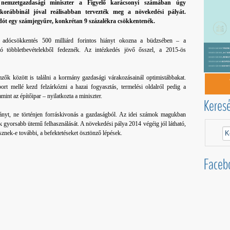
nemzetgazdasági miniszter a Figyelő karácsonyi számában úgy
 korábbinál jóval reálisabban tervezték meg a növekedési pályát.
dót egy számjegyűre, konkrétan 9 százalékra csökkentenék.
z adócsökkentés 500 milliárd forintos hiányt okozna a büdzsében – a
zó többletbevételekből fedeznék. Az intézkedés jövő ősszel, a 2015-ös
ők között is találni a kormány gazdasági várakozásainál optimistábbakat.
ort mellé kezd felzárkózni a hazai fogyasztás, termelési oldalról pedig a
lamint az építőipar – nyilatkozta a miniszter.
Keres
iányt, ne történjen forráskivonás a gazdaságból. Az idei számok magukban
ok gyorsabb ütemű felhasználását. A növekedési pálya 2014 végéig jól látható,
znek-e további, a befektetéseket ösztönző lépések.
Faceb