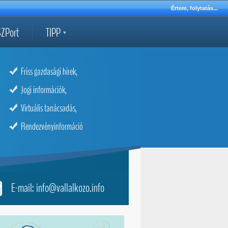
Értem, folytatás...
ZPort
TIPP
Friss gazdasági hírek,
Jogi információk,
Virtuális tanácsadás,
Rendezvényinformáció
E-mail: info@vallalkozo.info