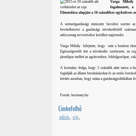
Varga Mihály 
fogalmazott, a
Elmondása alapján a 16 százalékos egykulcsos a
A nemzetgazdasági miniszter becslése szerint a
bevételkiesést a gazdasági növekedésből szárma
adócsomag tervezésekor kerülhet napirendre.
Varga Mihály kifejtette, hogy már a londoni elemz
Egészségesebb lett a növekedés szerkezete, az exp
járműipar mellett az agrárszektor, feldolgozóipar, va
A kormány dolga, hogy 3 százalék alatt tartsa a h
foglalják az állami beruházásokat és az uniós forrás
kérdés azonban, hogy utána a gazdaságpolitikában les
Forrás: kormany.hu
Címkefelhő
adózás
,
szja
,