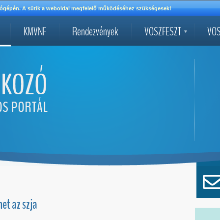
mítógépén. A sütik a weboldal megfelelő működéséhez szükségesek!
KMVNF
Rendezvények
VOSZFESZT
VOS
et az szja