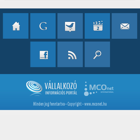
Minden jog fenntartva - Copyright - www.mconet.hu