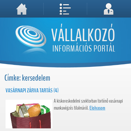
A weboldal használatával Ön elfogadja, hogy Cookie-kat (sütiket) tároljunk számítógépén. A sütik a weboldal megfelelő működéséhez
Megértettem, folytatás...
szükségesek!
Címke: kersedelem
VASÁRNAPI ZÁRVA TARTÁS (4)
A kiskereskedelmi szektorban történő vasárnapi
munkavégzés tilalmáról.
Elolvasom