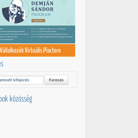
Vállalkozók Virtuális Piactere
és
Keresés
ook közösség