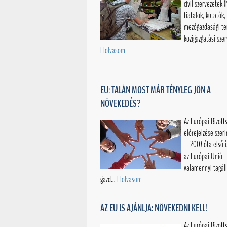
civil szervezetek 
fiatalok, kutatók,
mezőgazdasági te
közigazgatási szer
Elolvasom
EU: TALÁN MOST MÁR TÉNYLEG JÖN A
NÖVEKEDÉS?
Az Európai Bizotts
előrejelzése szeri
– 2007 óta első 
az Európai Unió
valamennyi tagá
gazd...
Elolvasom
AZ EU IS AJÁNLJA: NÖVEKEDNI KELL!
Az Európai Bizott