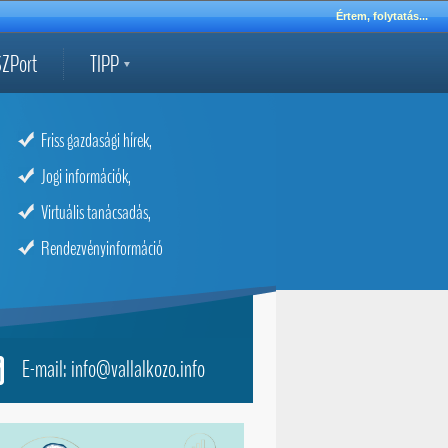
Értem, folytatás...
ZPort
TIPP
Friss gazdasági hírek,
Jogi információk,
Virtuális tanácsadás,
Rendezvényinformáció
E-mail: info@vallalkozo.info