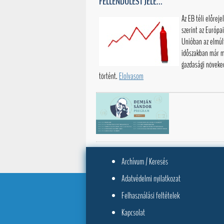
FELLENDÜLÉST JELE...
Az EB téli előreje
szerint az Európa
Unióban az elmúl
időszakban már m
gazdasági növeke
történt.
Elolvasom
Archívum / Keresés
Adatvédelmi nyilatkozat
Felhasználási feltételek
Kapcsolat