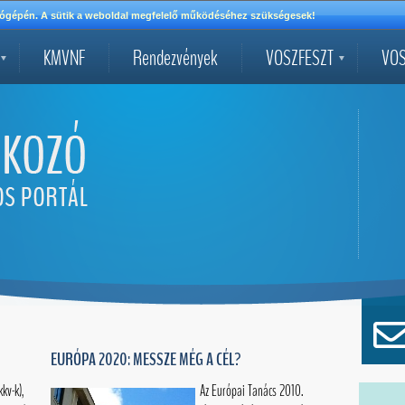
mítógépén. A sütik a weboldal megfelelő működéséhez szükségesek!
KMVNF
Rendezvények
VOSZFESZT
VOS
EURÓPA 2020: MESSZE MÉG A CÉL?
kkv-k),
Az Európai Tanács 2010.