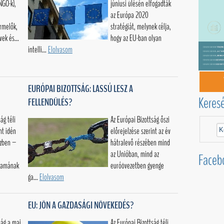
(NGO-k),
júniusi ülésén elfogadták
az Európa 2020
rmelők,
stratégiát, melynek célja,
vek és...
hogy az EU-ban olyan
intelli...
Elolvasom
EURÓPAI BIZOTTSÁG: LASSÚ LESZ A
Keres
FELLENDÜLÉS?
ág téli
Az Európai Bizottság őszi
nt idén
előrejelzése szerint az év
ízben –
hátralevő részében mind
az Unióban, mind az
Faceb
llamának
euróövezetben gyenge
ga...
Elolvasom
EU: JÖN A GAZDASÁGI NÖVEKEDÉS?
ság a mai
Az Európai Bizottság téli