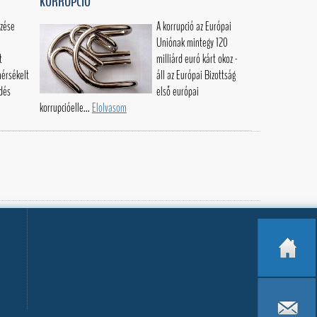
KORRUPCIÓ
lzése
A korrupció az Európai
i
Uniónak mintegy 120
t
milliárd euró kárt okoz -
érsékelt
áll az Európai Bizottság
dés
első európai
korrupcióelle...
Elolvasom