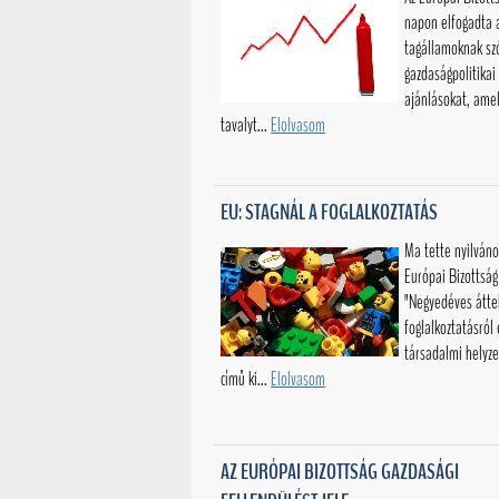
napon elfogadta 
tagállamoknak sz
gazdaságpolitikai
ajánlásokat, ame
tavalyt...
Elolvasom
EU: STAGNÁL A FOGLALKOZTATÁS
Ma tette nyilváno
Európai Bizottság
"Negyedéves átte
foglalkoztatásról 
társadalmi helyze
című ki...
Elolvasom
AZ EURÓPAI BIZOTTSÁG GAZDASÁGI