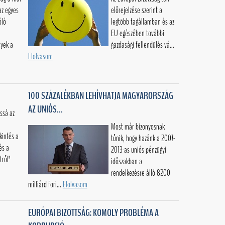
az egyes
előrejelzése szerint a
óló
legtöbb tagállamban és az
EU egészében további
lyek a
gazdasági fellendülés vá...
Elolvasom
100 SZÁZALÉKBAN LEHÍVHATJA MAGYARORSZÁG
AZ UNIÓS...
ssá az
Most már bizonyosnak
kintés a
tűnik, hogy hazánk a 2007-
és a
2013-as uniós pénzügyi
tről"
időszakban a
rendelkezésre álló 8200
milliárd fori...
Elolvasom
EURÓPAI BIZOTTSÁG: KOMOLY PROBLÉMA A