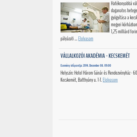
Hatékonyabbá vál
daganatos beteg
gyógyítása a kec
megyei kórházban
1,25 milliárd fori
pályázati ...
Elolvasom
VÁLLALKOZÓI AKADÉMIA - KECSKEMÉT
Esemény időpontja: 2014. December 08. 09:00
Helyszín: Hotel Három Gúnár és Rendezvényház - 6
Kecskemét, Batthyány u. 1-7.
Elolvasom