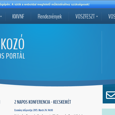
mítógépén. A sütik a weboldal megfelelő működéséhez szükségesek!
KMVNF
Rendezvények
VOSZFESZT
VOS
N
2 NAPOS KONFERENCIA - KECSKEMÉT
Esemény időpontja: 2015. March 24. 14:00