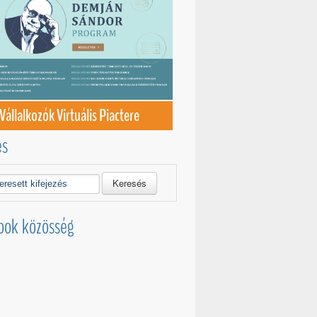
Vállalkozók Virtuális Piactere
és
Keresés
ook közösség