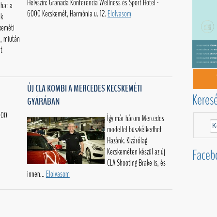
Helyszín: Granada Konferencia Wellness és Sport Hotel -
hat a
6000 Kecskemét, Harmónia u. 12.
Elolvasom
ek
skeméti
, miután
nt
ÚJ CLA KOMBI A MERCEDES KECSKEMÉTI
Keres
GYÁRÁBAN
000
Így már három Mercedes
modellel büszkélkedhet
Hazánk. Kizárólag
Faceb
Kecskeméten készül az új
CLA Shooting Brake is, és
innen...
Elolvasom