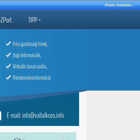
Értem, folytatás...
ZPort
TIPP
Friss gazdasági hírek,
Jogi információk,
Virtuális tanácsadás,
Rendezvényinformáció
E-mail: info@vallalkozo.info