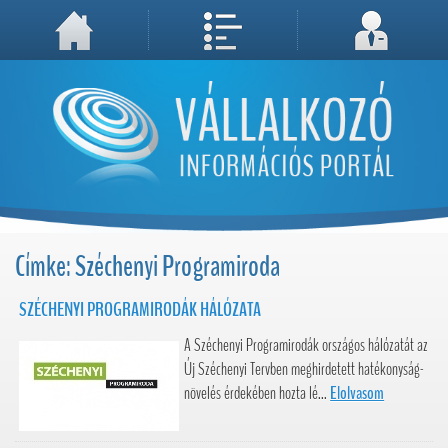
A weboldal használatával Ön elfogadja, hogy Cookie-kat (sütiket) tároljunk számítógépén. A sütik a weboldal megfelelő működéséhez
Megértettem, folytatás...
szükségesek!
Címke: Széchenyi Programiroda
SZÉCHENYI PROGRAMIRODÁK HÁLÓZATA
A Széchenyi Programirodák országos hálózatát az
Új Széchenyi Tervben meghirdetett hatékonyság-
növelés érdekében hozta lé...
Elolvasom