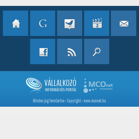
Minden jog fenntartva - Copyright - www.mconet.hu