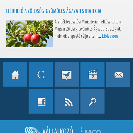
ELÉRHETŐ A ZÖLDSÉG-GYÜMÖLCS ÁGAZATI STRATÉGIA
A Vidékfejlesztési Minisztérium elkészítette a
Magyar Zöldség-Gyümölcs Ágazati Stratégiát,
melynek alapvető célja a term...
Elolvasom