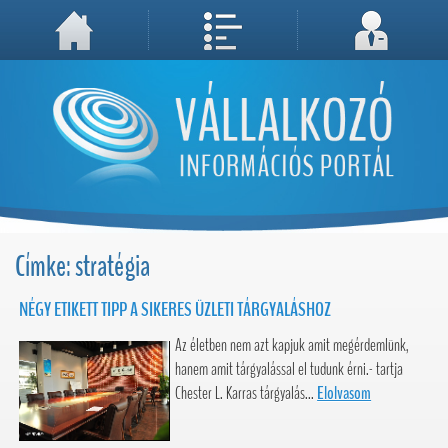
A weboldal használatával Ön elfogadja, hogy Cookie-kat (sütiket) tároljunk számítógépén. A sütik a weboldal megfelelő működéséhez
Megértettem, folytatás...
szükségesek!
Címke: stratégia
NÉGY ETIKETT TIPP A SIKERES ÜZLETI TÁRGYALÁSHOZ
Az életben nem azt kapjuk amit megérdemlünk,
hanem amit tárgyalással el tudunk érni.- tartja
Chester L. Karras tárgyalás...
Elolvasom