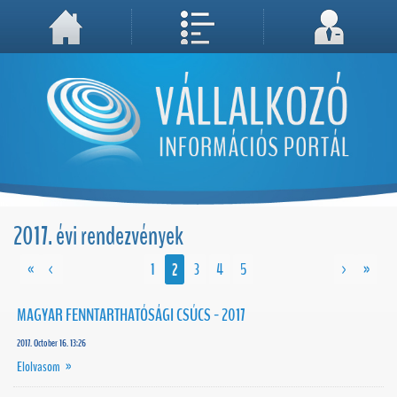
A weboldal használatával Ön elfogadja, hogy Cookie-kat (sütiket) tároljunk számítógépén. A sütik a weboldal megfelelő működéséhez
Megértettem, folytatás...
szükségesek!
2017. évi rendezvények
«
<
1
2
3
4
5
>
»
MAGYAR FENNTARTHATÓSÁGI CSÚCS - 2017
2017. October 16. 13:26
Elolvasom »