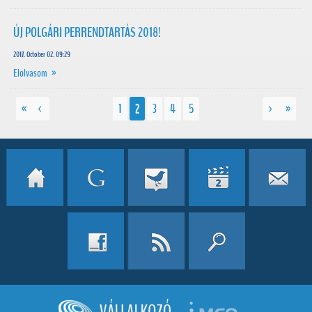
ÚJ POLGÁRI PERRENDTARTÁS 2018!
2017. October 02. 09:29
Elolvasom »
«
<
1
2
3
4
5
>
»