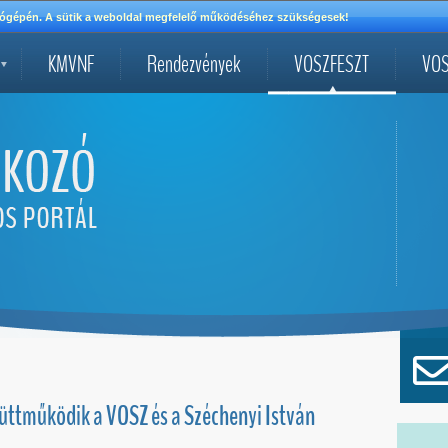
mítógépén. A sütik a weboldal megfelelő működéséhez szükségesek!
KMVNF
Rendezvények
VOSZFESZT
VOS
yüttműködik a VOSZ és a Széchenyi István