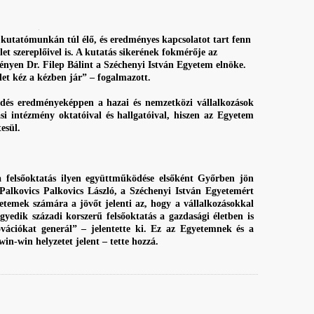
s kutatómunkán túl élő, és eredményes kapcsolatot tart fenn
let szereplőivel is. A kutatás sikerének fokmérője az
nyen Dr. Filep Bálint a Széchenyi István Egyetem elnöke.
let kéz a kézben jár” – fogalmazott.
ödés eredményeképpen a hazai és nemzetközi vállalkozások
ási intézmény oktatóival és hallgatóival, hiszen az Egyetem
esül.
a felsőoktatás ilyen együttműködése elsőként Győrben jön
Palkovics Palkovics László, a Széchenyi István Egyetemért
temek számára a jövőt jelenti az, hogy a vállalkozásokkal
yedik századi korszerű felsőoktatás a gazdasági életben is
vációkat generál” – jelentette ki. Ez az Egyetemnek és a
win-win helyzetet jelent – tette hozzá.