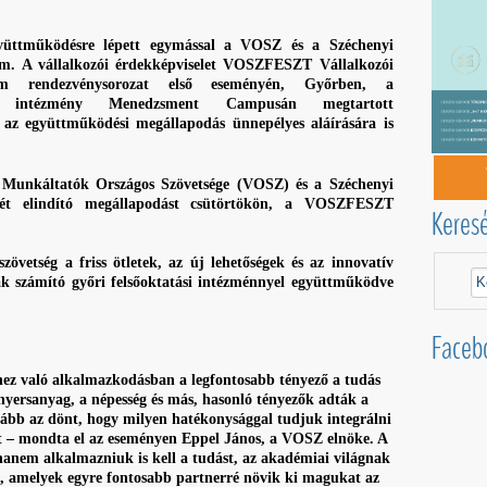
gyüttműködésre lépett egymással a VOSZ és a Széchenyi
em. A vállalkozói érdekképviselet VOSZFESZT Vállalkozói
em rendezvénysorozat első eseményén, Győrben, a
ási intézmény Menedzsment Campusán megtartott
 az együttműködési megállapodás ünnepélyes aláírására is
s Munkáltatók Országos Szövetsége (VOSZ) és a Széchenyi
ét elindító megállapodást csütörtökön, a VOSZFESZT
Keres
övetség a friss ötletek, az új lehetőségek és az innovatív
ak számító győri felsőoktatási intézménnyel együttműködve
Faceb
ihez való alkalmazkodásban a legfontosabb tényező a tudás
nyersanyag, a népesség és más, hasonló tényezők adták a
kább az dönt, hogy milyen hatékonysággal tudjuk integrálni
– mondta el az eseményen Eppel János, a VOSZ elnöke. A
hanem alkalmazniuk is kell a tudást, az akadémiai világnak
a, amelyek egyre fontosabb partnerré növik ki magukat az