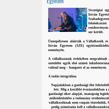
Egyetem
Stratégiai e
István Egyet
Szabadegyet
felsőoktat
rendezvényen
sor került.
Ünnepélyesen aláírták a Vállalkozók é
István Egyetem (SZE) együttműködés
eseményén.
A vállalkozások érdekében megvalósult sz
szemlélet egyik első számú inkubátorán
valósul meg – hangzott el az eseményen.
A tudás integrálása
Napjainkban a gazdasági élet feltétele
lett. Míg a korábbi évszázadokban a 
gazdasági siker alapját, manapság legin
működésünkbe a tudomány eredményeit 
vállalkozóknak nem csupán tisztelniük, 
pedig számítania kell a vállalkozásokr