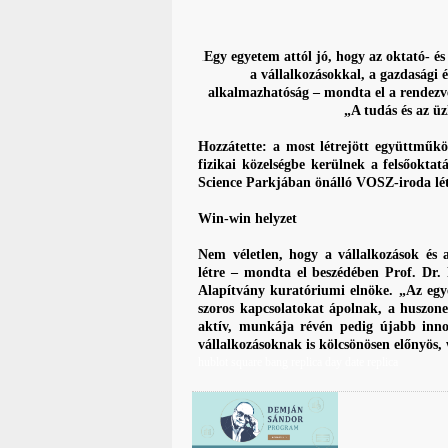
Egy egyetem attól jó, hogy az oktató- é
a vállalkozásokkal, a gazdasági é
alkalmazhatóság – mondta el a rendezvé
„A tudás és az üz
Hozzátette: a most létrejött együttműk
fizikai közelségbe kerülnek a felsőoktat
Science Parkjában önálló VOSZ-iroda lét
Win-win helyzet
Nem véletlen, hogy a vállalkozások és 
létre – mondta el beszédében Prof. Dr. 
Alapítvány kuratóriumi elnöke. „Az egye
szoros kapcsolatokat ápolnak, a huszoneg
aktív, munkája révén pedig újabb inno
vállalkozásoknak is kölcsönösen előnyös, 
hublot square bang replica
day date replica