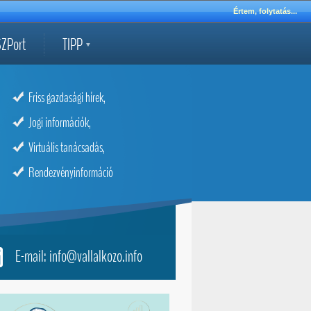
Értem, folytatás...
ZPort
TIPP
Friss gazdasági hírek,
Jogi információk,
Virtuális tanácsadás,
Rendezvényinformáció
E-mail: info@vallalkozo.info