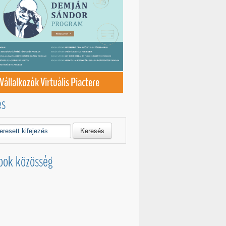
Vállalkozók Virtuális Piactere
és
Keresés
ook közösség