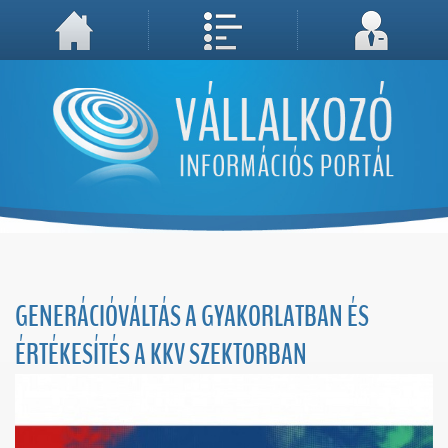
A weboldal használatával Ön elfogadja, hogy Cookie-kat (sütiket) tároljunk számítógépén. A sütik a weboldal megfelelő működéséhez
Megértettem, folytatás...
szükségesek!
GENERÁCIÓVÁLTÁS A GYAKORLATBAN ÉS
ÉRTÉKESÍTÉS A KKV SZEKTORBAN