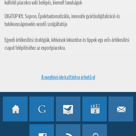
külföldi piacokra való belépés, kiemelt tanulságok
DIGITOP Kft. Sopron, Épületautomatizálás, innovatív gyártásdigitalizáció és
hatékonyságnövelés vezető szolgáltatója
Egyedi értékesítési stratégiák, kihívások leküzdése és tippek egy erős értékesítési
csapat felépítéséhez az exportpiacokra.
A meghívó ide kattintva érhető el