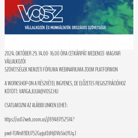
2024. OKTÓBER 29. 14.00- 16.00 ÓRA CETKÁRPÁT MEDENCEI -MAGYAR
VÁLLALKOZÓI
SZÖVETSÉGEK NEMZETI FÓRUMA WEBINARIUMA ZOOM PLATFORMON
A WORKSHOP-ON A RÉSZVÉTEL INGYENES, DE ELŐZETES REGISZTRÁCIÓHOZ
KÖTÖTT: VARGA.JULIA@VOSZ.HU
CSATLAKOZNI AZ ALÁBBI LINKEN LEHET:
https://us02web.zoom.us/j/89487152514?
pwd=TLWn89DU752GygufZdHj0VbSixLYUq.1