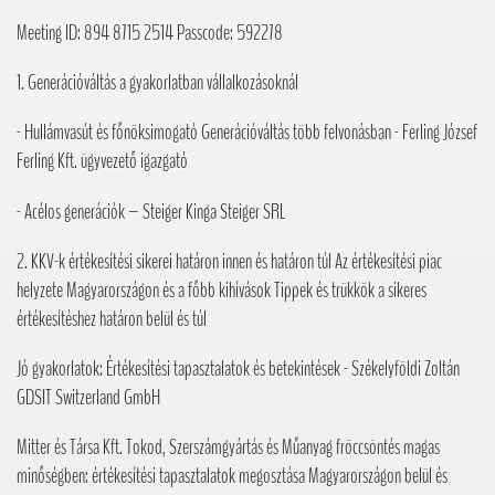
Meeting ID: 894 8715 2514 Passcode: 592278
1. Generációváltás a gyakorlatban vállalkozásoknál
- Hullámvasút és főnöksimogató Generációváltás több felvonásban - Ferling József
Ferling Kft. ügyvezető igazgató
- Acélos generációk – Steiger Kinga Steiger SRL
2. KKV-k értékesítési sikerei határon innen és határon túl Az értékesítési piac
helyzete Magyarországon és a főbb kihívások Tippek és trükkök a sikeres
értékesítéshez határon belül és túl
Jó gyakorlatok: Értékesítési tapasztalatok és betekintések - Székelyföldi Zoltán
GDSIT Switzerland GmbH
Mitter és Társa Kft. Tokod, Szerszámgyártás és Műanyag fröccsöntés magas
minőségben: értékesítési tapasztalatok megosztása Magyarországon belül és