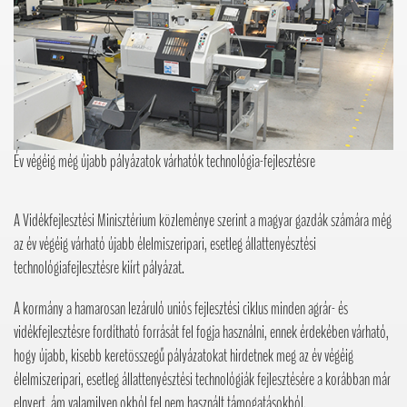
Év végéig még újabb pályázatok várhatók technológia-fejlesztésre
A Vidékfejlesztési Minisztérium közleménye szerint a magyar gazdák számára még
az év végéig várható újabb élelmiszeripari, esetleg állattenyésztési
technológiafejlesztésre kiírt pályázat.
A kormány a hamarosan lezáruló uniós fejlesztési ciklus minden agrár- és
vidékfejlesztésre fordítható forrását fel fogja használni, ennek érdekében várható,
hogy újabb, kisebb keretösszegű pályázatokat hirdetnek meg az év végéig
élelmiszeripari, esetleg állattenyésztési technológiák fejlesztésére a korábban már
elnyert, ám valamilyen okból fel nem használt támogatásokból.