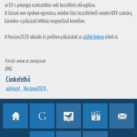
az EU-s pénzügyi eszközökhöz való hozzáférés elősegítése.
A fázisok nem épülnek egymásra, minden fázis hozzáférhető minden KKV számára,
bármikor a pályázati felhívás megnyitását követően.
A Horizon2020 aktuális és jövőben pályázatait az
alábbi linken
érheti el.
Forrás: www.ec.europa.eu
BNG
Címkefelhő
pályázat
,
Horizon2020
,