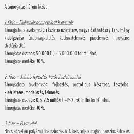
A támogatás három fázisa:
1. fázis – Elképzelés és megvalósítás elemzés
Támogatható tevékenység:
részletes üzleti terv, megvalósíthatósági tanulmány
kidolgozása
(újdonságkutatás, kockázatelemzés piacelemzés, innovációs
stratégia stb.)
Támogatás összege:
50.000 €
(~15.000.000 forint) lehet.
Támogatás mértéke:
70 %
.
2. fázis – Kutatás-fejlesztés, konkrét üzleti modell
Támogatható tevékenység:
fejlesztés, prototípus készítése, tesztelés,
kísérletezés, modellezés, felmérés
.
Támogatás összege:
0,5-2,5 millió €
(~150-750 millió forint) lehet.
Támogatás mértéke:
70 %
.
3. fázis – Piacra vitel
Nincs közvetlen pályázati finanszírozás. A 3. fázis célja a magánfinanszírozáshoz és