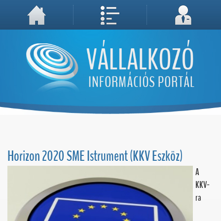
A weboldal használatával Ön elfogadja, hogy Cookie-kat (sütiket) tároljunk számítógépén. A sütik a weboldal megfelelő működéséhez
Megértettem, folytatás...
szükségesek!
Horizon 2020 SME Istrument (KKV Eszköz)
A
KKV-
ra