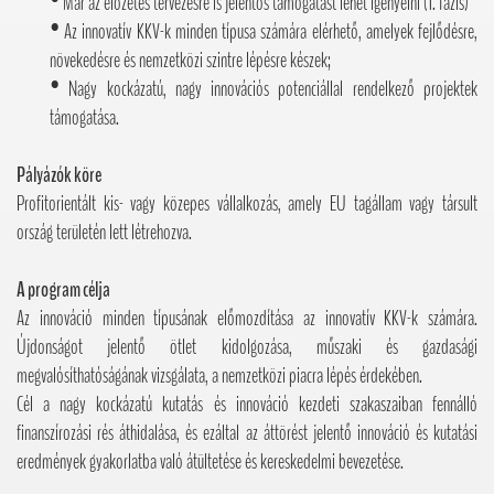
• Már az előzetes tervezésre is jelentős támogatást lehet igényelni (1. fázis)
• Az innovatív KKV-k minden típusa számára elérhető, amelyek fejlődésre,
növekedésre és nemzetközi szintre lépésre készek;
• Nagy kockázatú, nagy innovációs potenciállal rendelkező projektek
támogatása.
Pályázók köre
Profitorientált kis- vagy közepes vállalkozás, amely EU tagállam vagy társult
ország területén lett létrehozva.
A program célja
Az innováció minden típusának előmozdítása az innovatív KKV-k számára.
Újdonságot jelentő ötlet kidolgozása, műszaki és gazdasági
megvalósíthatóságának vizsgálata, a nemzetközi piacra lépés érdekében.
Cél a nagy kockázatú kutatás és innováció kezdeti szakaszaiban fennálló
finanszírozási rés áthidalása, és ezáltal az áttörést jelentő innováció és kutatási
eredmények gyakorlatba való átültetése és kereskedelmi bevezetése.