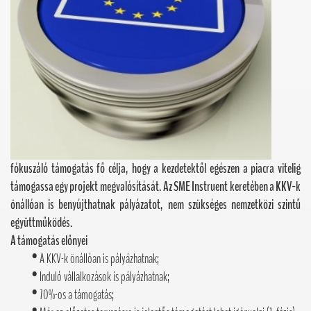
fókuszáló támogatás fő célja, hogy a kezdetektől egészen a piacra vitelig
támogassa egy projekt megvalósítását. Az SME Instruent keretében a KKV-k
önállóan is benyújthatnak pályázatot, nem szükséges nemzetközi szintű
együttműködés.
A támogatás előnyei
• A KKV-k önállóan is pályázhatnak;
• Induló vállalkozások is pályázhatnak;
• 70%-os a támogatás;