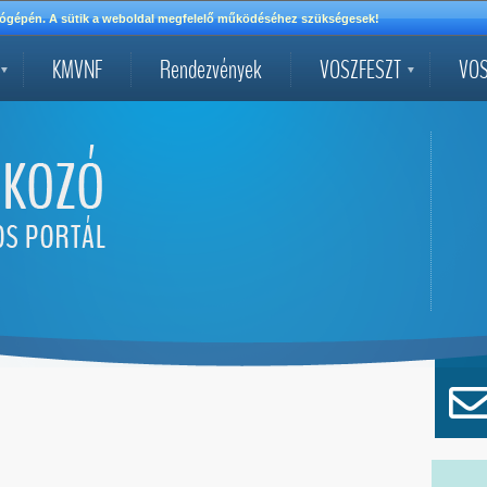
mítógépén. A sütik a weboldal megfelelő működéséhez szükségesek!
KMVNF
Rendezvények
VOSZFESZT
VOS