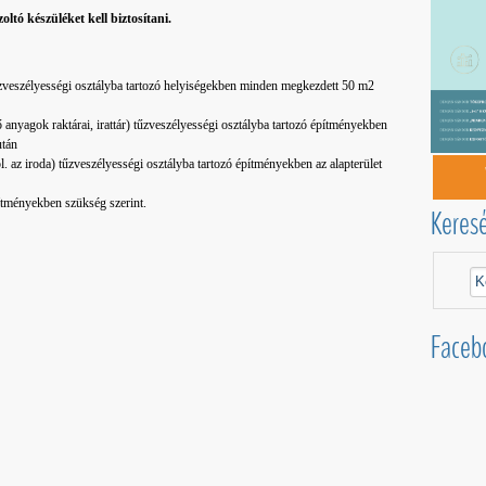
ltó készüléket kell biztosítani.
űzveszélyességi osztályba tartozó helyiségekben minden megkezdett 50 m2
ő anyagok raktárai, irattár) tűzveszélyességi osztályba tartozó építményekben
után
l. az iroda) tűzveszélyességi osztályba tartozó építményekben az alapterület
pítményekben szükség szerint.
Keres
Faceb