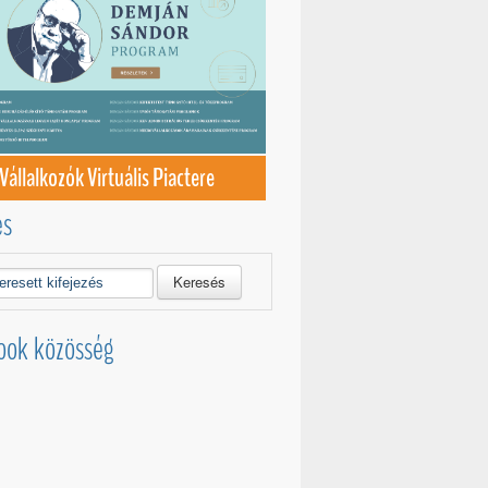
Vállalkozók Virtuális Piactere
és
Keresés
ook közösség