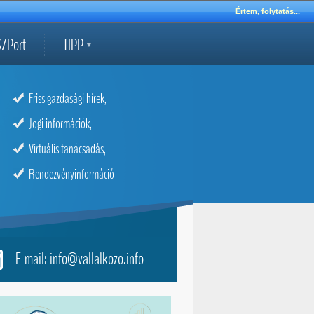
Értem, folytatás...
ZPort
TIPP
Friss gazdasági hírek,
Jogi információk,
Virtuális tanácsadás,
Rendezvényinformáció
E-mail: info@vallalkozo.info