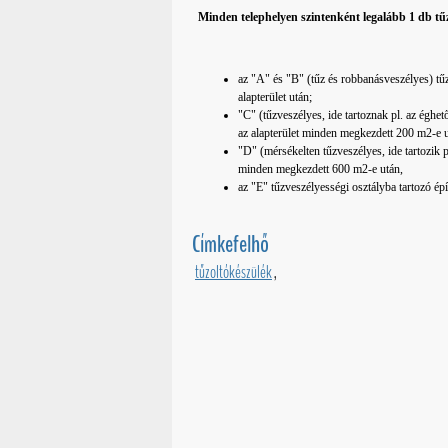
Minden telephelyen szintenként legalább 1 db tűzo
az "A" és "B" (tűz és robbanásveszélyes) t
alapterület után;
"C" (tűzveszélyes, ide tartoznak pl. az éghet
az alapterület minden megkezdett 200 m2-e 
"D" (mérsékelten tűzveszélyes, ide tartozik p
minden megkezdett 600 m2-e után,
az "E" tűzveszélyességi osztályba tartozó é
Címkefelhő
tűzoltókészülék
,