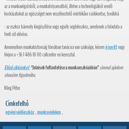
az a munkavégzésből, a munkafolyamatból, illetve a technológiából eredő
kockázatokat az egészséget nem veszélyeztető mértékűre csökkentse, továbbá
- az eszköz bármely kiegészítése vagy egyéb segédeszköz, amelynek a feladata a
fenti cél elérése.
Amennyiben munkabiztonság témában tanácsra van szüksége, kérem
írjon itt
vagy
hívjon a +36 1 486 18 00 callcenter-en keresztül.
Előző cikkünket
"
Jelzések feltüntetése a munkaeszközökön”
címmel ajánlom
olvasóim figyelmébe.
Kling Péter
Címkefelhő
egyéni védőeszköz
,
munkavédelem
,