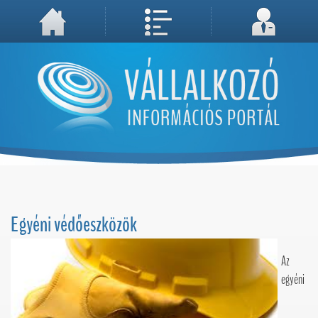
A weboldal használatával Ön elfogadja, hogy Cookie-kat (sütiket) tároljunk számítógépén. A sütik a weboldal megfelelő működéséhez
Megértettem, folytatás...
szükségesek!
Egyéni védőeszközök
Az
egyéni