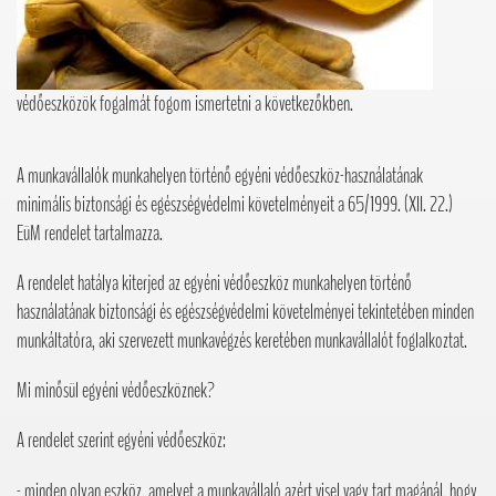
védőeszközök fogalmát fogom ismertetni a következőkben.
A munkavállalók munkahelyen történő egyéni védőeszköz-használatának
minimális biztonsági és egészségvédelmi követelményeit a 65/1999. (XII. 22.)
EüM rendelet tartalmazza.
A rendelet hatálya kiterjed az egyéni védőeszköz munkahelyen történő
használatának biztonsági és egészségvédelmi követelményei tekintetében minden
munkáltatóra, aki szervezett munkavégzés keretében munkavállalót foglalkoztat.
Mi minősül egyéni védőeszköznek?
A rendelet szerint egyéni védőeszköz:
- minden olyan eszköz, amelyet a munkavállaló azért visel vagy tart magánál, hogy