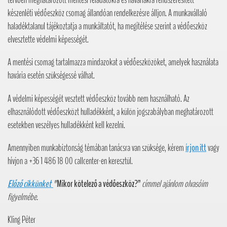
tervben meghatározott mentési feladatokra és haváriákra rendszeresített
készenléti védőeszköz csomag állandóan rendelkezésre álljon. A munkavállaló
haladéktalanul tájékoztatja a munkáltatót, ha megítélése szerint a védőeszköz
elvesztette védelmi képességét.
A mentési csomag tartalmazza mindazokat a védőeszközöket, amelyek használata
havária esetén szükségessé válhat.
A védelmi képességét vesztett védőeszköz tovább nem használható. Az
elhasználódott védőeszközt hulladékként, a külön jogszabályban meghatározott
esetekben veszélyes hulladékként kell kezelni.
Amennyiben munkabiztonság témában tanácsra van szüksége, kérem
írjon itt
vagy
hívjon a +36 1 486 18 00 callcenter-en keresztül.
Előző cikkünket
"
Mikor kötelező a védőeszköz?”
címmel ajánlom olvasóim
figyelmébe.
Kling Péter