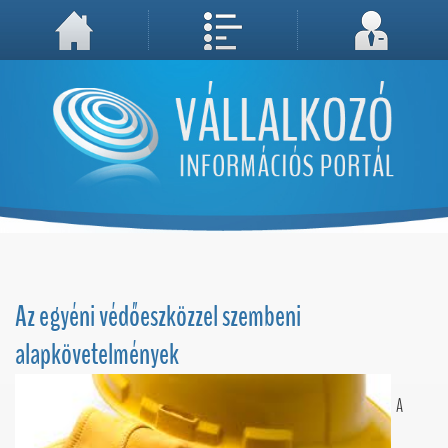
A weboldal használatával Ön elfogadja, hogy Cookie-kat (sütiket) tároljunk számítógépén. A sütik a weboldal megfelelő működéséhez
Megértettem, folytatás...
szükségesek!
Az egyéni védőeszközzel szembeni
alapkövetelmények
A