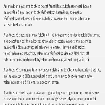
Amennyiben egyszerre több kockázat fennállása szükségessé teszi, hogy a
munkavállaló egy időben több védőeszközt használjon, ezeknek a
védőeszközöknek összeillőknek és hatékonyaknak kell lenniük a fennálló
kockázatokkal szemben.
A védőeszköz használatának feltételeit - különösen viselhetőségének időtartamát -
a kockázat súlyossága, a kockázatnak való kitettség gyakorisága, az egyes
munkavállalók munkavégzési helyének jellemzői, illetve a védőeszköz
teljesítménye és hatásfoka, valamint a védőeszköz viselése által okozott
többletterhelés mértékének figyelembevétele alapján kell meghatározni.
A védőeszközt a munkáltató ingyenesen biztosítja, továbbá karbantartás, tisztítás,
javítás vagy csere útján gondoskodik arról, hogy a védőeszköz használható,
valamint megfelelő higiénés állapotban legyen.
A védőeszköz biztosítása magában foglalja, hogy az - figyelemmel a védőeszköz
elhasználódására - a munkavállaló munkavégzéséhez folyamatosan, a mentési