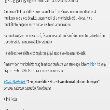
egészségügyi vagy higiénés kockázatot a használók számára.
A munkavállaló a védőeszköz használatáról érvényesen nem mondhat le. A
munkavállaló a védőeszközt nem viheti el a munkahelyéről, kivéve, ha a
munkáltató engedélyezte annak elvitelét, amennyiben
- a munkavégzés helye változó, és a munkáltató más módon nem tudja biztosítani
a védőeszközt a munkavállaló számára,
- a védőeszköz elvitele közegészségügyi szabályokba nem ütközik.
Amennyiben munkabiztonság témában tanácsra van szüksége, kérem
írjon itt
vagy
hívjon a +36 1 486 18 00 callcenter-en keresztül.
Előző cikkünket
"
Az egyéni védőeszközzel szembeni alapkövetelmények”
címmel ajánlom olvasóim figyelmébe.
Kling Péter