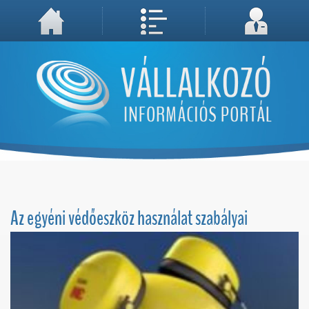
A weboldal használatával Ön elfogadja, hogy Cookie-kat (sütiket) tároljunk számítógépén. A sütik a weboldal megfelelő működéséhez
Megértettem, folytatás...
szükségesek!
Az egyéni védőeszköz használat szabályai