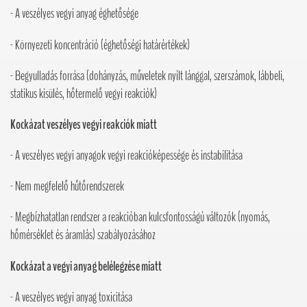
- A veszélyes vegyi anyag éghetősége
- Környezeti koncentráció (éghetőségi határértékek)
- Begyulladás forrása (dohányzás, műveletek nyílt lánggal, szerszámok, lábbeli,
statikus kisülés, hőtermelő vegyi reakciók)
Kockázat veszélyes vegyi reakciók miatt
- A veszélyes vegyi anyagok vegyi reakcióképessége és instabilitása
- Nem megfelelő hűtőrendszerek
- Megbízhatatlan rendszer a reakcióban kulcsfontosságú változók (nyomás,
hőmérséklet és áramlás) szabályozásához
Kockázat a vegyi anyag belélegzése miatt
- A veszélyes vegyi anyag toxicitása