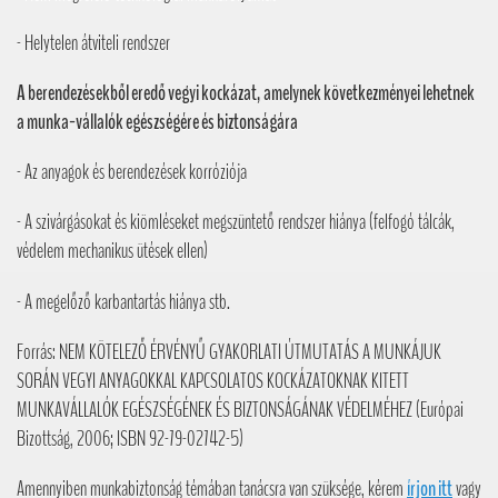
- Helytelen átviteli rendszer
A berendezésekből eredő vegyi kockázat, amelynek következményei lehetnek
a munka-vállalók egészségére és biztonságára
- Az anyagok és berendezések korróziója
- A szivárgásokat és kiömléseket megszüntető rendszer hiánya (felfogó tálcák,
védelem mechanikus ütések ellen)
- A megelőző karbantartás hiánya stb.
Forrás: NEM KÖTELEZŐ ÉRVÉNYŰ GYAKORLATI ÚTMUTATÁS A MUNKÁJUK
SORÁN VEGYI ANYAGOKKAL KAPCSOLATOS KOCKÁZATOKNAK KITETT
MUNKAVÁLLALÓK EGÉSZSÉGÉNEK ÉS BIZTONSÁGÁNAK VÉDELMÉHEZ (Európai
Bizottság, 2006; ISBN 92-79-02742-5)
Amennyiben munkabiztonság témában tanácsra van szüksége, kérem
írjon itt
vagy