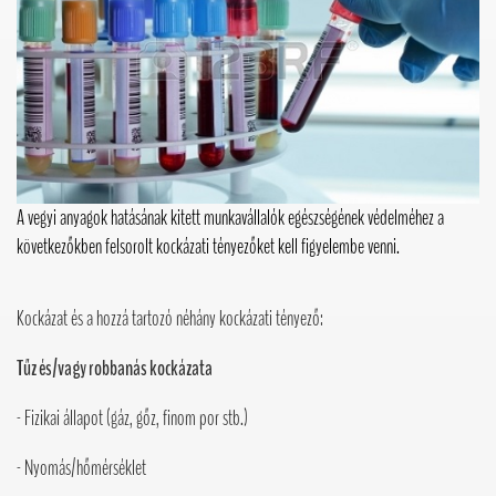
A vegyi anyagok hatásának kitett munkavállalók egészségének védelméhez a
következőkben felsorolt kockázati tényezőket kell figyelembe venni.
Kockázat és a hozzá tartozó néhány kockázati tényező:
Tűz és/vagy robbanás kockázata
- Fizikai állapot (gáz, gőz, finom por stb.)
- Nyomás/hőmérséklet