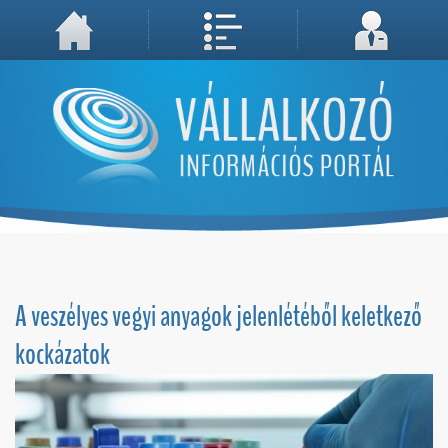
A weboldal használatával Ön elfogadja, hogy Cookie-kat (sütiket) tároljunk számítógépén. A sütik a weboldal megfelelő működéséhez
Megértettem, folytatás...
szükségesek!
A veszélyes vegyi anyagok jelenlétéből keletkező
kockázatok