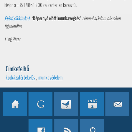
hívjon a +36 1 486 18 00 callcenter-en keresztül.
Előző cikkünket
"
Képernyő előtti munkavégzés”
címmel ajánlom olvasóim
figyelmébe.
Kling Péter
Címkefelhő
kockázatértékelés
,
munkavédelem
,