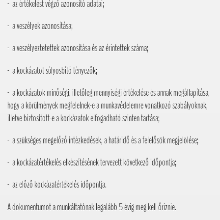
- az értékelést végző azonosító adatai;
- a veszélyek azonosítása;
- a veszélyeztetettek azonosítása és az érintettek száma;
- a kockázatot súlyosbító tényezők;
- a kockázatok minőségi, illetőleg mennyiségi értékelése és annak megállapítása,
hogy a körülmények megfelelnek-e a munkavédelemre vonatkozó szabályoknak,
illetve biztosított-e a kockázatok elfogadható szinten tartása;
- a szükséges megelőző intézkedések, a határidő és a felelősök megjelölése;
- a kockázatértékelés elkészítésének tervezett következő időpontja;
- az előző kockázatértékelés időpontja.
A dokumentumot a munkáltatónak legalább 5 évig meg kell őriznie.