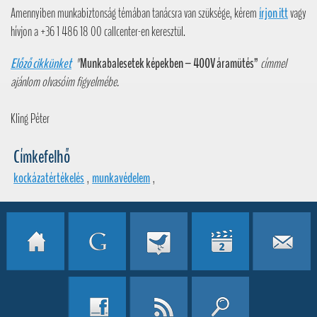
Amennyiben munkabiztonság témában tanácsra van szüksége, kérem
írjon itt
vagy
hívjon a +36 1 486 18 00 callcenter-en keresztül.
Előző cikkünket
"
Munkabalesetek képekben – 400V áramütés
”
címmel
ajánlom olvasóim figyelmébe.
Kling Péter
Címkefelhő
kockázatértékelés
,
munkavédelem
,