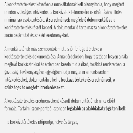
A kockázatértékelést követően a munkáltatónak kell bizonyítania, hogy megtett
minden szükséges intézkedést a kockázatok felmérésére és elhárítására, illetve
minimálisra csökkentésére.
Az eredmények megfelelő dokumentálása
a
kockázatértékelés részét képezi. A dokumentáció tartalmazza a kockázatértékelés
során bejárt utat és az elért eredményeket.
A munkáltatónak más szempontok miatt is jól felfogott érdeke a
kockázatértékelés dokumentálása. Annak érdekében, hogy tisztában legyen a nála
meglévő kockázatokkal és érdemben kezelni tudja őket, továbbá rendszerben, a
gazdasági tevékenységével egységben tudja megtenni a munkavédelmi
intézkedéseket, dokumentálnia kell
a kockázatértékelés eredményeit, a
szükséges és megtett intézkedéseket.
A kockázatértékelés eredményeként készült dokumentációnak nincs előírt
formája. Tartalmi szem-pontból azonban
legalább az alábbiakat rögzíteni kell:
- a kockázatértékelés időpontja, helye és tárgya,