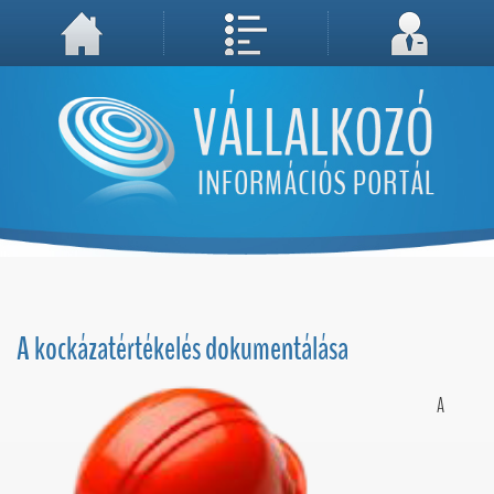
A weboldal használatával Ön elfogadja, hogy Cookie-kat (sütiket) tároljunk számítógépén. A sütik a weboldal megfelelő működéséhez
Megértettem, folytatás...
szükségesek!
A kockázatértékelés dokumentálása
A