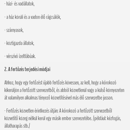
- házi- és vadállatok,
- a ház körüli és a vadon élő rágcsálók,
- szárnyasok,
- köztigazda állatok,
- vérszívó ízeltlábúak.
2. A
fertőzés terjedési módjai
Ahhoz, hogy egy fertőzést újabb fertőzés kövessen, az kell, hogy a kórokozó
kikerüljön a fertőzött szervezetből, és abból közvetlenül vagy a külső környezeten
át valamilyen alkalmas tényező közvetítésével más élő szervezetbe jusson.
- Fertőzés közvetlen érintkezés útján: A kórokozó a fertőzött szervezetből
közvetítő közeg nélkül kerül egy másik ember szervezetébe. /például: kézfogás,
állatharapás stb./