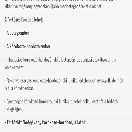
kikerülve fogékony egyéneken újabb megbetegedéseket okozhat.
A fertőzés forrása lehet:
-
A beteg ember
-
A kórokozó-hordozó ember:
- Inkubációs kórokozó-hordozó, aki a betegség lappangási szakában üríti a
kórokozókat.
- Rekonvaleszcens kórokozó-hordozó, aki klinikai értelemben gyógyult, de még
üríti a kórokozókat.
- Egészséges kórokozó hordozó, aki klinikai tünetek nélkül esett át a fertőző
betegségen.
- Fertőzött /beteg vagy kórokozó-hordozó/ állatok: