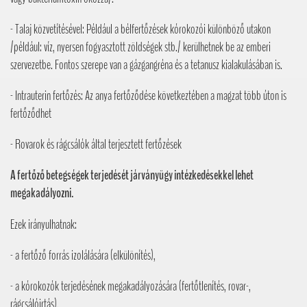
- Talaj közvetítésével: Például a bélfertőzések kórokozói különböző utakon
/például: víz, nyersen fogyasztott zöldségek stb./ kerülhetnek be az emberi
szervezetbe. Fontos szerepe van a gázgangréna és a tetanusz kialakulásában is.
- Intrauterin fertőzés: Az anya fertőződése következtében a magzat több úton is
fertőződhet
- Rovarok és rágcsálók által terjesztett fertőzések
A fertőző betegségek terjedését járványügy intézkedésekkel lehet
megakadályozni.
Ezek irányulhatnak:
- a fertőző forrás izolálására (elkülönítés),
- a kórokozók terjedésének megakadályozására (fertőtlenítés, rovar-,
rágcsálóirtás),