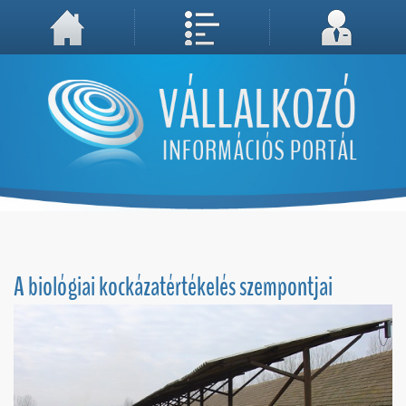
A weboldal használatával Ön elfogadja, hogy Cookie-kat (sütiket) tároljunk számítógépén. A sütik a weboldal megfelelő működéséhez
Megértettem, folytatás...
szükségesek!
A biológiai kockázatértékelés szempontjai