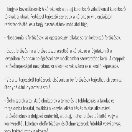
- Tárgyak közvetítésével: A kórokozók a beteg különböző váladékaival különböző
tárgyakra jutnak. Fertőzést terjesztő szerepük a kórokozó virulenciájától,
rezisztenciájától és a tárgy használatának módjától függ.
- Nosocomiális fertőzések: az egészségügyi ellátás során keletkező fertőzések.
- Cseppfertőzés: ha a fertőzött szervezetből a kórokozó a légutakon át a
levegőben, és onnan belégzéssel egy másik ember szervezetébe kerül. A cseppek
fertőzőképességét meghatározza a kórokozók száma és ellenálló képessége.
- Víz által terjesztett fertőzések: elsősorban bélfertőzések terjedhetnek ezen az
úton /például: dysenteria stb./
- Élelmiszerek által: Az élelmiszerek a termelés, a feldolgozás, a tárolás és
forgalomba hozatal, továbbá a konyhai elkészítés és tálalás alkalmával
fertőződhetnek a dolgozó embertől, a beteg, illetve fertőzött állattól vagy a
környezettől. Lehetnek ételfertőzések és ételmérgezések /utóbbit vegyi anyag
vagy baktériumtoxin okozza/.