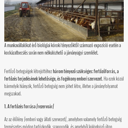
A munkavállalókat érő biológiai kóroki tényezőktől származó expozíció esetén a
kockázatbecslés során nem nélkülözhető a járványügyi szemlélet.
Fertőző betegségek létrejöttéhez
három tényező szükséges: fertőzőforrás, a
fertőzés terjedésének lehetősége, és fogékony emberi szervezet
. Ha ezek közül
bármelyik hiányzik, fertőző betegség nem jöhet létre, illetve a járványfolyamat
megszakad.
1. A
fertőzés forrása /rezervoár/
Az az élőlény /emberi vagy állati szervezet/, amelyben valamely fertőző betegség
természetes módon tartózkodik, szaporodik, és amelyből különböző úton