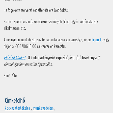
- a fogékony szervezet védetté tételére (védőoltás),
- a nem specifikus intézkedésekre (személyi higiéne, egyéni védőeszközök
alkalmazása) stb.
Amennyiben munkabiztonság témában tanácsra van szüksége, kérem
írjon itt
vagy
hívjon a +36 1 486 18 00 callcenter-en keresztül.
Előző cikkünket
"
A biológiai tényezők expozíciójával járó tevékenység”
címmel ajánlom olvasóim figyelmébe.
Kling Péter
Címkefelhő
kockázatértékelés
,
munkavédelem
,