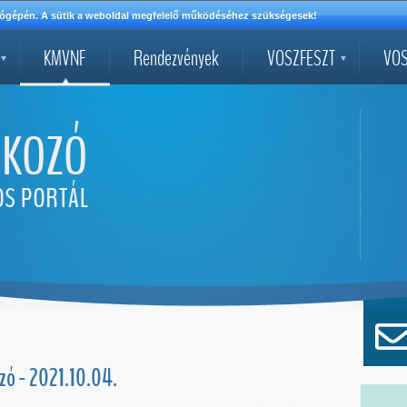
mítógépén. A sütik a weboldal megfelelő működéséhez szükségesek!
KMVNF
Rendezvények
VOSZFESZT
VOS
ó - 2021.10.04.