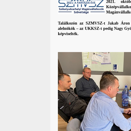
2021. októ
Középvállal
Magánvállalko
Találkozón az SZMVSZ-t Jakab Áron 
alelnökök – az UKKSZ-t pedig Nagy Györg
képviselték.