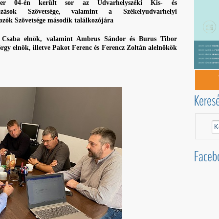
ber 04-én került sor az Udvarhelyszéki Kis- és
kozások Szövetsége, valamint a Székelyudvarhelyi
zók Szövetsége második találkozójára
Csaba elnök, valamint Ambrus Sándor és Burus Tibor
y elnök, illetve Pakot Ferenc és Ferencz Zoltán alelnökök
Keres
Faceb