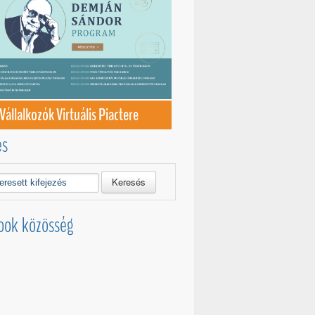
Vállalkozók Virtuális Piactere
és
Keresés
ook közösség