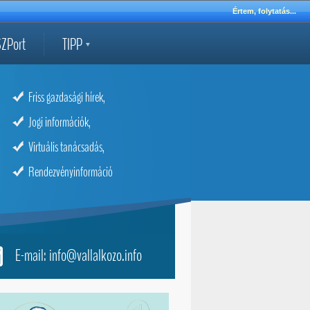
Értem, folytatás...
ZPort
TIPP
Friss gazdasági hírek,
Jogi információk,
Virtuális tanácsadás,
Rendezvényinformáció
E-mail: info@vallalkozo.info