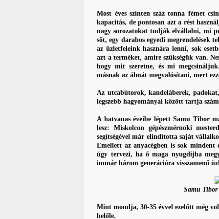
Most éves szinten száz tonna fémet cs
kapacitás, de pontosan azt a rést haszná
nagy sorozatokat tudják elvállalni, mi p
sőt, egy darabos egyedi megrendelések te
az üzletfeleink hasznára lenni, sok eset
azt a terméket, amire szükségük van. Ne
hogy mit szeretne, és mi megcsinálju
másnak az álmát megvalósítani, mert ezze
Az utcabútorok, kandeláberek, padokat, 
legszebb hagyományai között tartja szám
A hatvanas éveibe lépett Samu Tibor már
lesz: Miskolcon gépészmérnöki mesterd
segítségével már elindította saját vállalk
Emellett az anyacégben is sok mindent 
úgy tervezi, ha ő maga nyugdíjba megy,
immár három generációra visszamenő üzl
Samu Tibor a
Mint mondja, 30-35 évvel ezelőtt még vol
belőle.