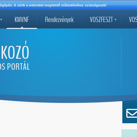
mítógépén. A sütik a weboldal megfelelő működéséhez szükségesek!
KMVNF
Rendezvények
VOSZFESZT
VOS