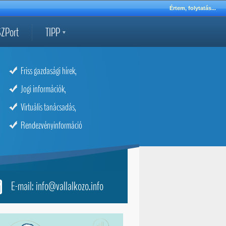
Értem, folytatás...
ZPort
TIPP
Friss gazdasági hírek,
Jogi információk,
Virtuális tanácsadás,
Rendezvényinformáció
E-mail: info@vallalkozo.info