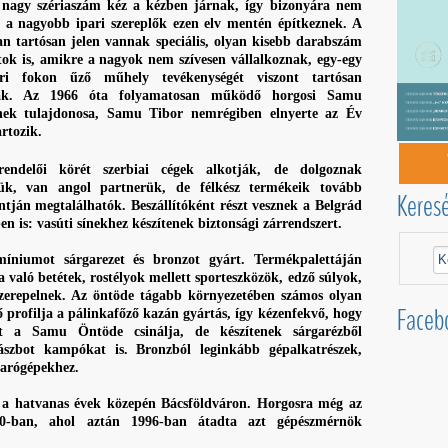
a nagy szériaszám kéz a kézben járnak, így bizonyára nem
y a nagyobb ipari szereplők ezen elv mentén építkeznek. A
n tartósan jelen vannak speciális, olyan kisebb darabszám
tok is, amikre a nagyok nem szívesen vállalkoznak, egy-egy
eri fokon űző műhely tevékenységét viszont tartósan
atják. Az 1966 óta folyamatosan működő horgosi Samu
ek tulajdonosa, Samu Tibor nemrégiben elnyerte az Év
rtozik.
ndelői körét szerbiai cégek alkotják, de dolgoznak
rük, van angol partnerük, de félkész termékeik tovább
Keres
tján megtalálhatók. Beszállítóként részt vesznek a Belgrád
n is: vasúti sínekhez készítenek biztonsági zárrendszert.
míniumot sárgarezet és bronzot gyárt. Termékpalettáján
való betétek, rostélyok mellett sporteszközök, edző súlyok,
szerepelnek. Az öntöde tágabb környezetében számos olyan
Faceb
profilja a pálinkafőző kazán gyártás, így kézenfekvő, hogy
eit a Samu Öntöde csinálja, de készítenek sárgarézből
hászbot kampókat is. Bronzból leginkább gépalkatrészek,
marógépekhez.
a a hatvanas évek közepén Bácsföldváron. Horgosra még az
1980-ban, ahol aztán 1996-ban átadta azt gépészmérnök