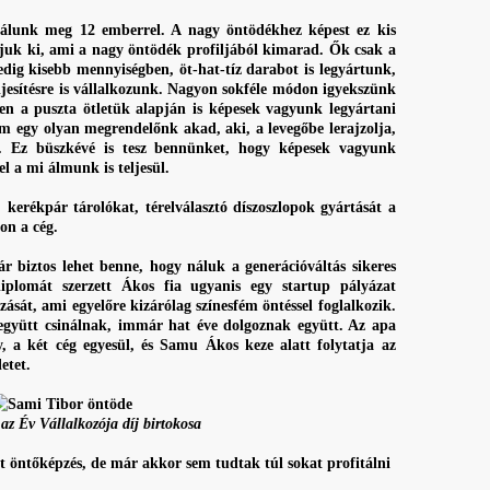
inálunk meg 12 emberrel. A nagy öntödékhez képest ez kis
ljuk ki, ami a nagy öntödék profiljából kimarad. Ők csak a
edig kisebb mennyiségben, öt-hat-tíz darabot is legyártunk,
ljesítésre is vállalkozunk. Nagyon sokféle módon igyekszünk
ben a puszta ötletük alapján is képesek vagyunk legyártani
m egy olyan megrendelőnk akad, aki, a levegőbe lerajzolja,
k. Ez büszkévé is tesz bennünket, hogy képesek vagyunk
l a mi álmunk is teljesül.
kerékpár tárolókat, térelválasztó díszoszlopok gyártását a
on a cég.
 biztos lehet benne, hogy náluk a generációváltás sikeres
iplomát szerzett Ákos fia ugyanis egy startup pályázat
ozását, ami egyelőre kizárólag színesfém öntéssel foglalkozik.
együtt csinálnak, immár hat éve dolgoznak együtt. Az apa
 a két cég egyesül, és Samu Ákos keze alatt folytatja az
etet.
z Év Vállalkozója díj birtokosa
t öntőképzés, de már akkor sem tudtak túl sokat profitálni