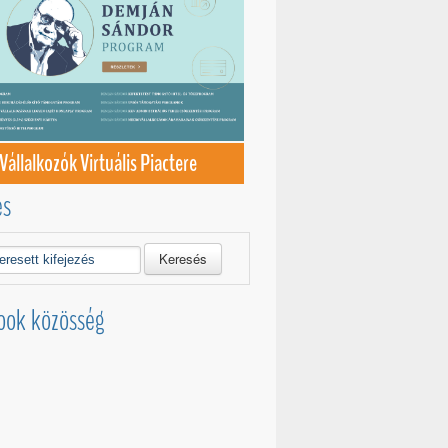
Vállalkozók Virtuális Piactere
és
Keresés
ook közösség