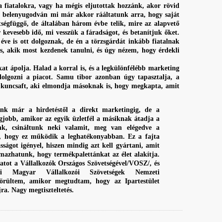
 fiatalokra, vagy ha mégis eljutottak hozzánk, akor rövid
be belenyugodván mi már akkor rááltatunk arra, hogy saját
ségfüggő, de általában három évbe telik, mire az alapvető
r kevesebb idő, mi vesszük a fáradságot, és betanítjuk őket.
ve is ott dolgoznak, de én a törzsgárdát inkább fiatalnak
, akik most kezdenek tanulni, és úgy nézem, hogy érdekli
ápolja. Halad a korral is, és a legkülönfélébb marketing
dolgozni a piacot. Samu tibor azonban úgy tapasztalja, a
 kuncsaft, aki elmondja másoknak is, hogy megkapta, amit
ünk már a hirdetéstől a direkt marketingig, de a
egjobb, amikor az egyik üzletfél a másiknak átadja a
unk, csináltunk neki valamit, meg van elégedve a
, hogy ez működik a leghatékonyabban. Ez a fajta
ágot igényel, hiszen mindig azt kell gyártani, amit
lmazhatunk, hogy termékpalettánkat az élet alakítja.
atot a Vállalkozók Országos Szövetségével/VOSZ/, és
i Magyar Vállalkozói Szövetségek Nemzeti
ültem, amikor megtudtam, hogy az Ipartestület
ra. Nagy megtiszteltetés.