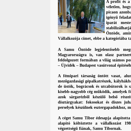
A profit és 
véletlen, hog
picaon azonba
igényű felada
iparát mest
stabilizálh
Öntöde, amin
Vállalkozója címet, ebbe a kategóriába ta
A Samu Öntöde legjelentősebb megre
Magyarországra is, van olasz partne
feldolgozott formában a világ számos pon
– Újvidék – Budapest vasútvonal építésébe
A fémipari társaság öntött vasat, alu
mezőgazdasági gépalkatrészek, kályhákba 
de üstök, bográcsok és utcabútorok is 
kisebb-nagyobb cég működik, amelyek fő 
azok sárgarézből készülő belső rész
dísztárgyakat: fokosokat és díszes ju
perselyek készülnek esztergapadokhoz, 
A céget Samu Tibor édesapja alapított
alapító költöztette a vállalkozást 
végzettségű fiának, Samu Tibornak.