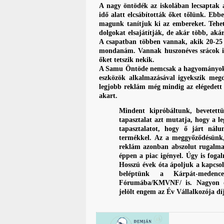
A nagy öntödék az iskolában lecsaptak a
idő alatt elcsábították őket tőlünk. Eb
magunk tanítjuk ki az embereket. Tehet
dolgokat elsajátítják, de akár több, aká
A csapatban többen vannak, akik 20-25 é
mondanám. Vannak huszonéves srácok is
őket tetszik nekik.
A Samu Öntöde nemcsak a hagyományokat 
eszközök alkalmazásával igyekszik meg
legjobb reklám még mindig az elégedett
akart.
Mindent kipróbáltunk, bevetett
tapasztalat azt mutatja, hogy a l
tapasztalatot, hogy ő járt nál
termékkel. Az a meggyőződésünk
reklám azonban abszolut rugalmass
éppen a piac igényel. Úgy is foga
Hosszú évek óta ápoljuk a kapcsol
beléptünk a Kárpát-medence
Fórumába/KMVNF/ is. Nagyon ör
jelölt engem az Év Vállalkozója díj