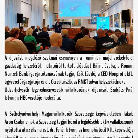
A díjazást megelőző szakmai eseményen a romániai, majd székelyföldi
gazdaság helyzetéről, mutatóiról tartott előadást Bálint Csaba, a Román
Nemzeti Bank igazgatótanácsának tagja, Csík László, a CED Nonprofit kft.
ügyvezető igazgatója és dr. Geréb László, az RMKT udvarhelyszéki elnöke.
Udvarhelyszék legeredményesebb vállalkozóinak díjazását Szakács-Paál
István, a HBC vezetője moderálta.
A Székelyudvarhelyi Magánvállalkozók Szövetsége képviseletében Jakab
Áron Csaba elnök a Szövetség tagjai közül a legidősebb aktív vállalkozónak
nyújtotta át az elismerést. dr. Fehér István, az Imunohistocit Kft. képviselője