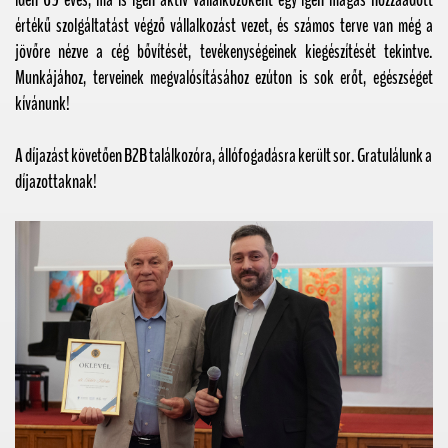
idén 69 éves, ma is igen aktív vállalkozóként egy igen magas hozzáadott
értékű szolgáltatást végző vállalkozást vezet, és számos terve van még a
jövőre nézve a cég bővítését, tevékenységeinek kiegészítését tekintve.
Munkájához, terveinek megvalósításához ezúton is sok erőt, egészséget
kívánunk!
A díjazást követően B2B találkozóra, állófogadásra került sor. Gratulálunk a
díjazottaknak!