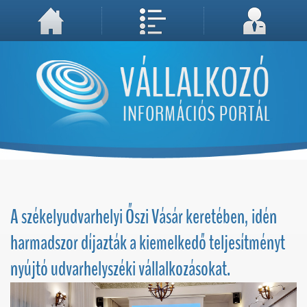
A weboldal használatával Ön elfogadja, hogy Cookie-kat (sütiket) tároljunk számítógépén. A sütik a weboldal megfelelő működéséhez
Megértettem, folytatás...
szükségesek!
A székelyudvarhelyi Őszi Vásár keretében, idén
harmadszor díjazták a kiemelkedő teljesítményt
nyújtó udvarhelyszéki vállalkozásokat.