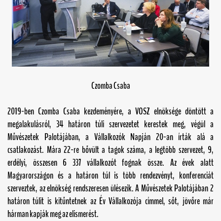
Czomba Csaba
2019-ben Czomba Csaba kezdeményére, a VOSZ elnöksége döntött a
megalakulásról, 34 határon túli szervezetet kerestek meg, végül a
Művészetek Palotájában, a Vállalkozók Napján 20-an írták alá a
csatlakozást. Mára 22-re bővült a tagok száma, a legtöbb szervezet, 9,
erdélyi, összesen 6 337 vállalkozót fognak össze. Az évek alatt
Magyarországon és a határon túl is több rendezvényt, konferenciát
szerveztek, az elnökség rendszeresen ülésezik. A Művészetek Palotájában 2
határon túlit is kitűntetnek az Év Vállalkozója címmel, sőt, jövőre már
hárman kapják meg az elismerést.