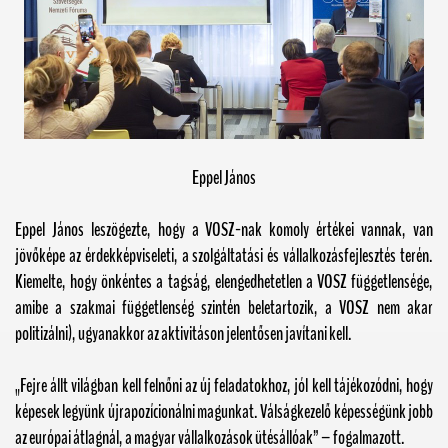
Eppel János
Eppel János leszögezte, hogy a VOSZ-nak komoly értékei vannak, van
jövőképe az érdekképviseleti, a szolgáltatási és vállalkozásfejlesztés terén.
Kiemelte, hogy önkéntes a tagság, elengedhetetlen a VOSZ függetlensége,
amibe a szakmai függetlenség szintén beletartozik, a VOSZ nem akar
politizálni), ugyanakkor az aktivitáson jelentősen javítani kell.
„Fejre állt világban kell felnőni az új feladatokhoz, jól kell tájékozódni, hogy
képesek legyünk újrapozícionálni magunkat. Válságkezelő képességünk jobb
az európai átlagnál, a magyar vállalkozások ütésállóak” – fogalmazott.