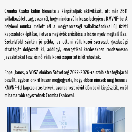
Czomba Csaba külön kiemelte a kárpátaljaik aktivitását, ott már 2611
vállalkozó lett tag, s az a cél, hogy minden vállalkozás belépjen a KMVNF-be. A
helybeni munka mellett cél a magyarországi vállalkozásokkal új üzleti
kapcsolatok építése, illetve a meglévők erősítése, a közös nyelv megtalálása.
Székelyföld szintén jó példa, az ottani vállalkozói szervezet gazdasági
stratégiát dolgozott ki, adóügyi, energetikai kérdésekben rendszeresen
javaslatokat tesz, és női vállalkozói csoportot is létrehoztak.
Eppel János,
a VOSZ elnökea Szövetség 2022-2026-ra szóló stratégiájáról
beszélt, egyben önkritikusan megjegyezte, hogy ebben nincsek még benne a
KMVNF-fel kapcsolatos tervek, azonban ezt rövid időn belül kiegészítik, erről
mihamarabb egyeztetnek Czomba Csabával.