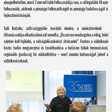
elengedhetetlen, most 2 ezernél több felhasználója van, a cél legalább 10 ezer
felhasználó, akiknek a pénzügyi felkészültségét és pénzügyi tudatosságát is
fejleszteni kívánják.
Szili Katalin,
azOrszággyűlés korábbi elnöke, a miniszterelnök
főtanácsadója előadásában azt mondta: „Össze van madzagolva a világ, helyi
szinten kell fejlődni, a válságidőszakokat átvészelni”. Fontos a vállalkozói
közös tudás megszerzése és továbbadása a határon túliak bevonásával,
regionális gazdaság tér működtetése – mert mindez biztonságot jelent a
vállalkozásoknak.