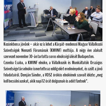
Kezünkben a jövőnk – akár ez is lehet a Kárpát-medencei Magyar Vállalkozói
Szövetségek Nemzeti Fórumának (KMVNF) mottója. A négy éve alakult
szervezet november 30-án tartotta soros elnökségi ülését Budapesten.
Czomba Csaba, a KMVNF
elnöke, a
Vállalkozók és Munkáltatók Országos
Szövetsége
társelnöke ismertette az eddig elért eredményeket, és szólt a jövő
feladatairól
. Demján Sándor,
a VOSZ örökös elnökének szavait idézte: „meg
kell becsülni azokat, akik napi 12 órát dolgoznak és adót fizetnek”.