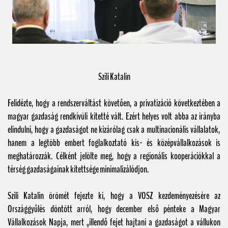
Szili Katalin
Felidézte, hogy a rendszerváltást követően, a privatizáció következtében a
magyar gazdaság rendkívüli kitetté vált. Ezért helyes volt abba az irányba
elindulni, hogy a gazdaságot ne kizárólag csak a multinacionális vállalatok,
hanem a legtöbb embert foglalkoztató kis- és középvállalkozások is
meghatározzák. Célként jelölte meg, hogy a regionális kooperációkkal a
térség gazdaságainak kitettsége minimalizálódjon.
Szili Katalin örömét fejezte ki, hogy a VOSZ kezdeményezésére az
Országgyűlés döntött arról, hogy december első pénteke a Magyar
Vállalkozások Napja, mert „illendő fejet hajtani a gazdaságot a vállukon