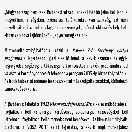
„Magyarország nem csak Budapestről szól, sokkal inkább jelen kell lenni a
megyékben, a végeken. Személyes találkozókra van szükség, ezt nem
helyettesítheti az online világ, ehhez személyek, infrastruktúra és hely kell,
ebben van hová fejlődnünk” – jegyezte meg az elnök.
Mintmondta:szolgáltatásaik közül a
Kavosz Zrt. Széchenyi kártya
programja
a legerősebb, igazi sikertörténet, a kkv-k számára az egyik
legnagyobb segítség a tőkeszegény környezetben, valós problémákra ad
választ. A kormánydöntés értelmében a program 2035-ig biztos folytatódik.
Az Irodahálózatot érdemes lesz összekötni más szolgáltatásokkal, különböző
tanácsadásokkal is.
A jövőben is feladat a
VOSZ Vállalkozásfejlesztési Kft.
sikeres működtetése,
foglalkozni kell az energia kérdéseivel, zöldenergia közösségeket kell
létrehozni, foglalkozni kell a menedzsment kérdésével. Az idén indult digitális
platform, a VOSZ PORT saját fejlesztés, a kkv-k napi munkájához