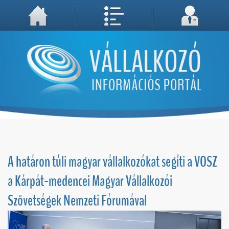
A weboldal használatával Ön elfogadja, hogy Cookie-kat (sütiket) tároljunk számítógépén. A sütik a weboldal megfelelő működéséhez
Megértettem, folytatás...
szükségesek!
A határon túli magyar vállalkozókat segíti a VOSZ
a Kárpát-medencei Magyar Vállalkozói
Szövetségek Nemzeti Fórumával