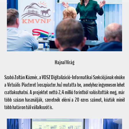
Hajnal Virág
Szabó Zoltán Kázmér
, a
VOSZ Digitalizáció-Informatikai Szekciójának
elnöke
a Virtuális Piacteret (voszpiacter.hu) mutatta be, amelyhez ingyenesen lehet
csatlakozhatni. A projektet nettó 2,4 millió forintból valósították meg, már
több százan használják, szeretnék elérni a 20 ezres számot, köztük minél
több határon túli vállalkozót is.