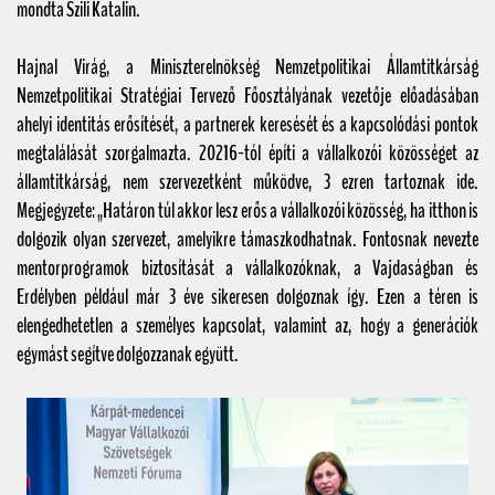
mondta Szili Katalin.
Hajnal Virág, a
Miniszterelnökség Nemzetpolitikai Államtitkárság
Nemzetpolitikai Stratégiai Tervező Főosztály
ának vezetője
előadásában
ahelyi identitás erősítését, a partnerek keresését és a kapcsolódási pontok
megtalálását szorgalmazta. 20216-tól építi a vállalkozói közösséget az
államtitkárság, nem szervezetként működve, 3 ezren tartoznak ide.
Megjegyzete: „Határon túl akkor lesz erős a vállalkozói közösség, ha itthon is
dolgozik olyan szervezet, amelyikre támaszkodhatnak. Fontosnak nevezte
mentorprogramok biztosítását a vállalkozóknak, a Vajdaságban és
Erdélyben például már 3 éve sikeresen dolgoznak így. Ezen a téren is
elengedhetetlen a személyes kapcsolat, valamint az, hogy a generációk
egymást segítve dolgozzanak együtt.