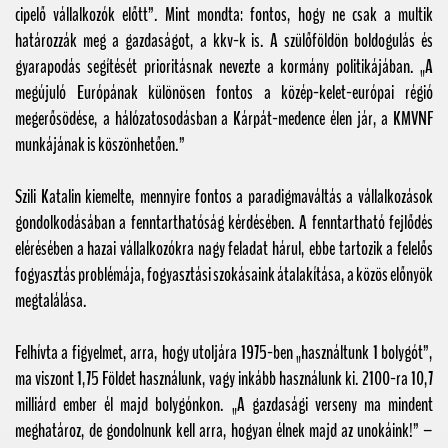
cipelő vállalkozók előtt”. Mint mondta: fontos, hogy ne csak a multik
határozzák meg a gazdaságot, a kkv-k is. A szülőföldön boldogulás és
gyarapodás segítését prioritásnak nevezte a kormány politikájában. „A
megújuló Európának különösen fontos a közép-kelet-európai régió
megerősödése, a hálózatosodásban a Kárpát-medence élen jár, a KMVNF
munkájának is köszönhetően.”
Szili Katalin kiemelte, mennyire fontos a paradigmaváltás a vállalkozások
gondolkodásában a fenntarthatóság kérdésében. A fenntartható fejlődés
elérésében a hazai vállalkozókra nagy feladat hárul, ebbe tartozik a felelős
fogyasztás problémája, fogyasztási szokásaink átalakítása, a közös előnyök
megtalálása.
Felhívta a figyelmet, arra, hogy utoljára 1975-ben „használtunk 1 bolygót”,
ma viszont 1,75 Földet használunk, vagy inkább használunk ki. 2100-ra 10,7
milliárd ember él majd bolygónkon. „A gazdasági verseny ma mindent
meghatároz, de gondolnunk kell arra, hogyan élnek majd az unokáink!” –