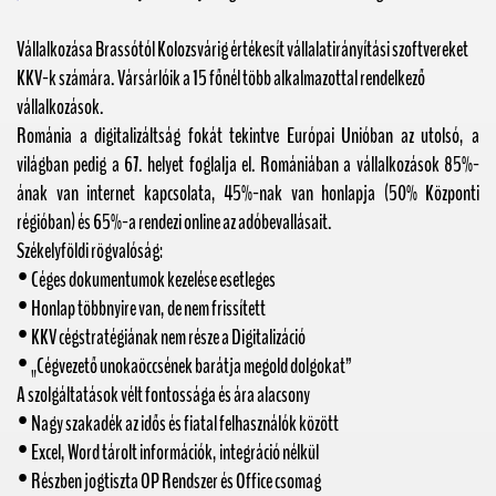
Vállalkozása Brassótól Kolozsvárig értékesít vállalatirányítási szoftvereket
KKV-k számára. Vársárlóik a 15 főnél több alkalmazottal rendelkező
vállalkozások.
Románia a digitalizáltság fokát tekintve Európai Unióban az utolsó, a
világban pedig a 67. helyet foglalja el. Romániában a vállalkozások 85%-
ának van internet kapcsolata, 45%-nak van honlapja (50% Központi
régióban) és 65%-a rendezi online az adóbevallásait.
Székelyföldi rögvalóság:
• Céges dokumentumok kezelése esetleges
• Honlap többnyire van, de nem frissített
• KKV cégstratégiának nem része a Digitalizáció
• „Cégvezető unokaöccsének barátja megold dolgokat”
A szolgáltatások vélt fontossága és ára alacsony
• Nagy szakadék az idős és fiatal felhasználók között
• Excel, Word tárolt információk, integráció nélkül
• Részben jogtiszta OP Rendszer és Office csomag