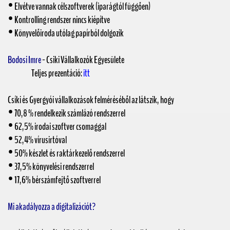
• Elvétve vannak célszoftverek (iparágtól függően)
• Kontrolling rendszer nincs kiépítve
• Könyvelőiroda utólag papírból dolgozik
Bodosi Imre
- Csiki Vállalkozók Egyesülete
Teljes prezentáció:
itt
Csíki és Gyergyói vállalkozások felméréséből az látszik, hogy
• 70,8 % rendelkezik számlázó rendszerrel
• 62,5% irodai szoftver csomaggal
• 52,4% vírusirtóval
• 50% készlet és raktárkezelő rendszerrel
• 37,5% könyvelési rendszerrel
• 17,6% bérszámfejtő szoftverrel
Mi akadályozza a digitalizációt?