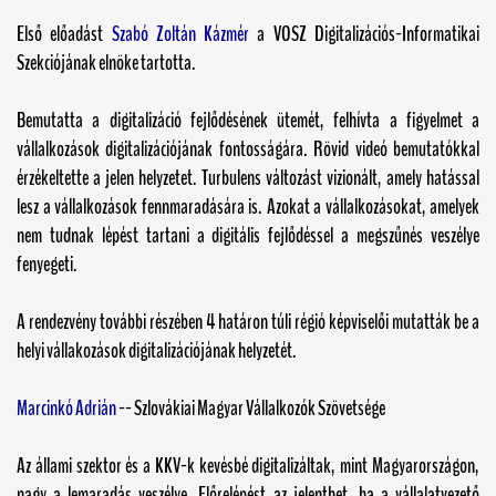
Első előadást
Szabó Zoltán Kázmér
a VOSZ Digitalizációs-Informatikai
Szekciójának elnöke tartotta.
Bemutatta a digitalizáció fejlődésének ütemét, felhívta a figyelmet a
vállalkozások digitalizációjának fontosságára. Rövid videó bemutatókkal
érzékeltette a jelen helyzetet. Turbulens változást vizionált, amely hatással
lesz a vállalkozások fennmaradására is. Azokat a vállalkozásokat, amelyek
nem tudnak lépést tartani a digitális fejlődéssel a megszűnés veszélye
fenyegeti.
A rendezvény további részében 4 határon túli régió képviselői mutatták be a
helyi vállakozások digitalizációjának helyzetét.
Marcinkó Adrián
-- Szlovákiai Magyar Vállalkozók Szövetsége
Az állami szektor és a KKV-k kevésbé digitalizáltak, mint Magyarországon,
nagy a lemaradás veszélye. Előrelépést az jelenthet, ha a vállalatvezető