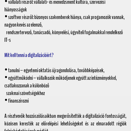
• vállalati részről: vállalati- és menedzsment kultúra, szervezési
hiányosságok
• szoftver részről: bizonyos szakemberek hiánya, csak progamozók vannak,
nagyon kevés az elemző,
rendszertervező, tanácsadó, könyvelési, ügyviteli fogalmakkal rendelkező
IT-s
Mit kell tenni a digitalizációért?
• tanulni – egyetemi oktatás újragondolása, továbbképzések,
• együttműködni – vállalkozók működjenek együtt az intézményekkel,
csatlakozzanak a különböző
szakmai szövetségekhez
• finanszírozni
A résztvevők hozzászólásaikban megerősítették a digitalizáció fontosságát,
közösen keresték az előrelépési lehetőségeket és az elmaradott régiók