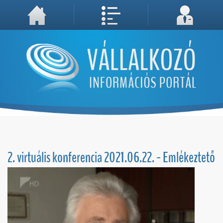
A weboldal használatával Ön elfogadja, hogy Cookie-kat (sütiket) tároljunk számítógépén. A sütik a weboldal megfelelő működéséhez
Megértettem, folytatás...
szükségesek!
2. virtuális konferencia 2021.06.22. - Emlékeztető