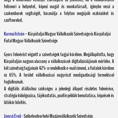
felismeri a helyzetet, képezi magát és munkatársait, igénybe veszi a
szakemberek segítségét, használja a folyton megújuló eszközöket és
szoftvereket.
Kurmai István
– Kárpátaljai Magyar Vállalkozók Szövetsége és Kárpátaljai
Fiatal Magyar Vállalkozók Szövetsége
Gyors felmérést végzett a szövetségek tagjai körében. Megállapította, hogy
Kárpátalján nagyon alacsony a vállalkozások digitalizációjának mértéke. A
két szövetség tagjainak 42%-a rendelkezik e-mail címmel, a fiatalok körében
ez 65%. A terület vállalkozásai nagyrészt mezőgazdasági termeléssel
foglalkoznak.
A digitális átálláshoz szükséges a jelenlegi állapot részletes felmérése,
stratégia kidolgozása, tájékoztatás, pozitív példák bemutatása, képzések és
látókör bővítés.
Jancsó Ernő
- Székelyudvarhelyi Magánvállalkozók Szövetsége