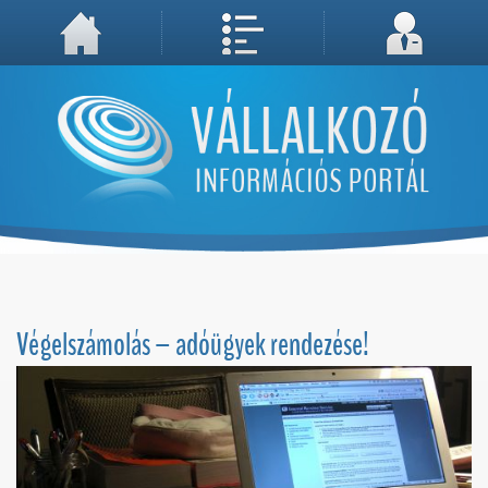
A weboldal használatával Ön elfogadja, hogy Cookie-kat (sütiket) tároljunk számítógépén. A sütik a weboldal megfelelő működéséhez
Megértettem, folytatás...
szükségesek!
Végelszámolás – adóügyek rendezése!