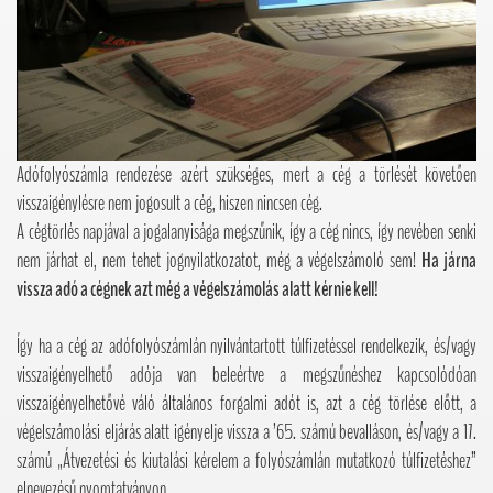
Adófolyószámla rendezése azért szükséges, mert a cég a törlését követően
visszaigénylésre nem jogosult a cég, hiszen nincsen cég.
A cégtörlés napjával a jogalanyisága megszűnik, így a cég nincs, így nevében senki
nem járhat el, nem tehet jognyilatkozatot, még a végelszámoló sem!
Ha járna
vissza adó a cégnek azt még a végelszámolás alatt kérnie kell!
Így ha a cég az adófolyószámlán nyilvántartott túlfizetéssel rendelkezik, és/vagy
visszaigényelhető adója van beleértve a megszűnéshez kapcsolódóan
visszaigényelhetővé váló általános forgalmi adót is, azt a cég törlése előtt, a
végelszámolási eljárás alatt igényelje vissza a ’65. számú bevalláson, és/vagy a 17.
számú „Átvezetési és kiutalási kérelem a folyószámlán mutatkozó túlfizetéshez”
elnevezésű nyomtatványon.