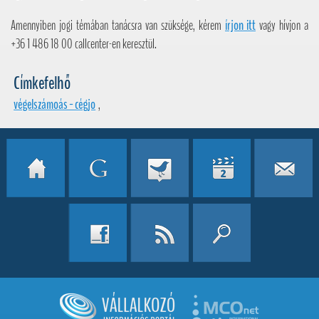
Amennyiben jogi témában tanácsra van szüksége, kérem
írjon itt
vagy hívjon a
+36 1 486 18 00 callcenter-en keresztül.
Címkefelhő
végelszámoás - cégjo
,