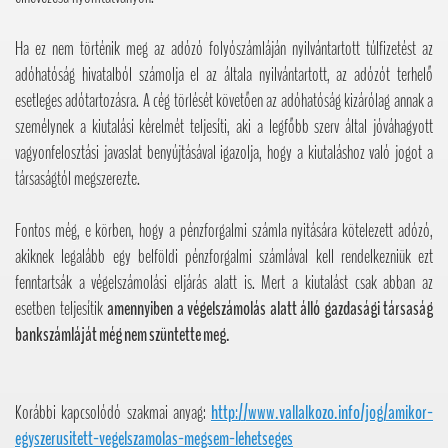
Ha ez nem történik meg az adózó folyószámláján nyilvántartott túlfizetést az
adóhatóság hivatalból számolja el az általa nyilvántartott, az adózót terhelő
esetleges adótartozásra. A cég törlését követően az adóhatóság kizárólag annak a
személynek a kiutalási kérelmét teljesíti, aki a legfőbb szerv által jóváhagyott
vagyonfelosztási javaslat benyújtásával igazolja, hogy a kiutaláshoz való jogot a
társaságtól megszerezte.
Fontos még, e körben, hogy a pénzforgalmi számla nyitására kötelezett adózó,
akiknek legalább egy belföldi pénzforgalmi számlával kell rendelkezniük ezt
fenntartsák a végelszámolási eljárás alatt is. Mert a kiutalást csak abban az
esetben teljesítik
amennyiben a végelszámolás alatt álló gazdasági társaság
bankszámláját még nem szüntette meg.
Korábbi kapcsolódó szakmai anyag:
http://www.vallalkozo.info/jog/amikor-
egyszerusitett-vegelszamolas-megsem-lehetseges