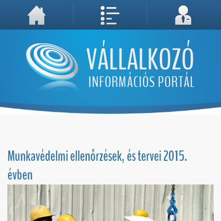
A weboldal használatával Ön elfogadja, hogy Cookie-kat (sütiket) tároljunk számítógépén. A sütik a weboldal megfelelő működéséhez
Megértettem, folytatás...
szükségesek!
Munkavédelmi ellenőrzések, és tervei 2015.
évben