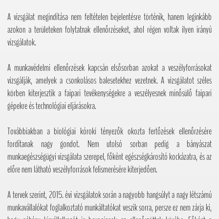
A vizsgálat megindítása nem feltételen bejelentésre történik, hanem leginkább
azokon a területeken folytatnak ellenőrzéseket, ahol régen voltak ilyen irányú
vizsgálatok.
A munkavédelmi ellenőrzések kapcsán elsősorban azokat a veszélyforrásokat
vizsgálják, amelyek a csonkolásos balesetekhez vezetnek. A vizsgálatot széles
körben kiterjesztik a faipari tevékenységekre a veszélyesnek minősülő faipari
gépekre és technológiai eljárásokra.
Továbbiakban a biológiai kóroki tényezők okozta fertőzések ellenőrzésére
fordítanak nagy gondot. Nem utolsó sorban pedig a bányászat
munkaegészségügyi vizsgálata szerepel, főként egészségkárosító kockázatra, és az
előre nem látható veszélyforrások felismerésére kiterjedően.
A tervek szerint, 2015. évi vizsgálatok során a nagyobb hangsúlyt a nagy létszámú
munkavállalókat foglalkoztató munkáltatókat veszik sorra, persze ez nem zárja ki,