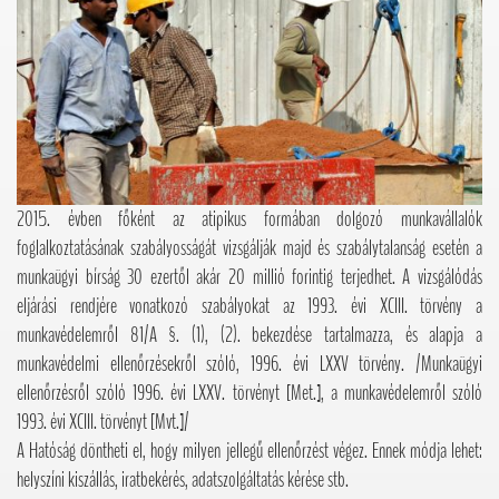
2015. évben főként az atipikus formában dolgozó munkavállalók
foglalkoztatásának szabályosságát vizsgálják majd és szabálytalanság esetén a
munkaügyi bírság 30 ezertől akár 20 millió forintig terjedhet. A vizsgálódás
eljárási rendjére vonatkozó szabályokat az 1993. évi XCIII. törvény a
munkavédelemről 81/A §. (1), (2). bekezdése tartalmazza, és alapja a
munkavédelmi ellenőrzésekről szóló, 1996. évi LXXV törvény. /Munkaügyi
ellenőrzésről szóló 1996. évi LXXV. törvényt [Met.], a munkavédelemről szóló
1993. évi XCIII. törvényt [Mvt.]/
A Hatóság döntheti el, hogy milyen jellegű ellenőrzést végez. Ennek módja lehet:
helyszíni kiszállás, iratbekérés, adatszolgáltatás kérése stb.