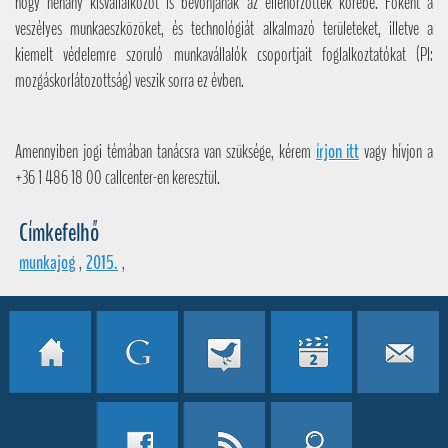
hogy néhány kisvállalkozót is bevonjanak az ellenőrzöttek körébe. Főként a
veszélyes munkaeszközöket, és technológiát alkalmazó területeket, illetve a
kiemelt védelemre szoruló munkavállalók csoportjait foglalkoztatókat (Pl:
mozgáskorlátozottság) veszik sorra ez évben.
Amennyiben jogi témában tanácsra van szüksége, kérem
írjon itt
vagy hívjon a
+36 1 486 18 00 callcenter-en keresztül.
Címkefelhő
munkajog
,
2015.
,