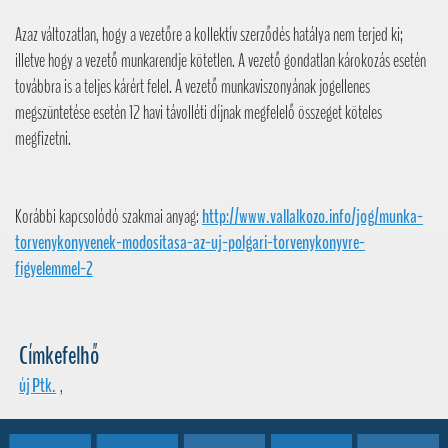
Azaz változatlan, hogy a vezetőre a kollektív szerződés hatálya nem terjed ki;
illetve hogy a vezető munkarendje kötetlen. A vezető gondatlan károkozás esetén
továbbra is a teljes kárért felel. A vezető munkaviszonyának jogellenes
megszüntetése esetén 12 havi távolléti díjnak megfelelő összeget köteles
megfizetni.
Korábbi kapcsolódó szakmai anyag:
http://www.vallalkozo.info/jog/munka-
torvenykonyvenek-modositasa-az-uj-polgari-torvenykonyvre-
figyelemmel-2
Címkefelhő
új Ptk.
,