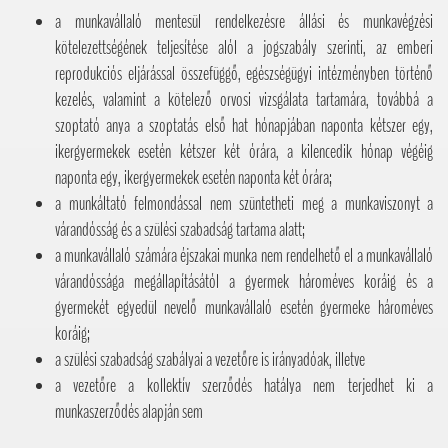
a munkavállaló mentesül rendelkezésre állási és munkavégzési
kötelezettségének teljesítése alól a jogszabály szerinti, az emberi
reprodukciós eljárással összefüggő, egészségügyi intézményben történő
kezelés, valamint a kötelező orvosi vizsgálata tartamára, továbbá a
szoptató anya a szoptatás első hat hónapjában naponta kétszer egy,
ikergyermekek esetén kétszer két órára, a kilencedik hónap végéig
naponta egy, ikergyermekek esetén naponta két órára;
a munkáltató felmondással nem szüntetheti meg a munkaviszonyt a
várandósság és a szülési szabadság tartama alatt;
a munkavállaló számára éjszakai munka nem rendelhető el a munkavállaló
várandóssága megállapításától a gyermek hároméves koráig és a
gyermekét egyedül nevelő munkavállaló esetén gyermeke hároméves
koráig;
a szülési szabadság szabályai a vezetőre is irányadóak, illetve
a vezetőre a kollektív szerződés hatálya nem terjedhet ki a
munkaszerződés alapján sem