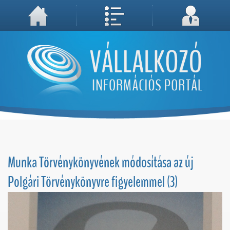
A weboldal használatával Ön elfogadja, hogy Cookie-kat (sütiket) tároljunk számítógépén. A sütik a weboldal megfelelő működéséhez
Megértettem, folytatás...
szükségesek!
Munka Törvénykönyvének módosítása az új
Polgári Törvénykönyvre figyelemmel (3)