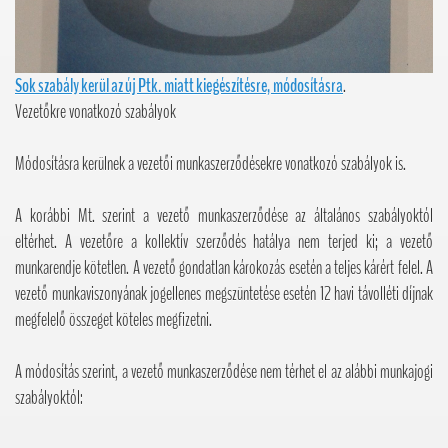
Sok szabály kerül az új Ptk. miatt kiegészítésre, módosításra
.
Vezetőkre vonatkozó szabályok
Módosításra kerülnek a vezetői munkaszerződésekre vonatkozó szabályok is.
A korábbi Mt. szerint a vezető munkaszerződése az általános szabályoktól
eltérhet. A vezetőre a kollektív szerződés hatálya nem terjed ki; a vezető
munkarendje kötetlen. A vezető gondatlan károkozás esetén a teljes kárért felel. A
vezető munkaviszonyának jogellenes megszüntetése esetén 12 havi távolléti díjnak
megfelelő összeget köteles megfizetni.
A módosítás szerint, a vezető munkaszerződése nem térhet el az alábbi munkajogi
szabályoktól: