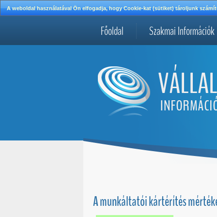
A weboldal használatával Ön elfogadja, hogy Cookie-kat (sütiket) tároljunk szá
Főoldal
Szakmai Információk
A munkáltatói kártérítés mértéke