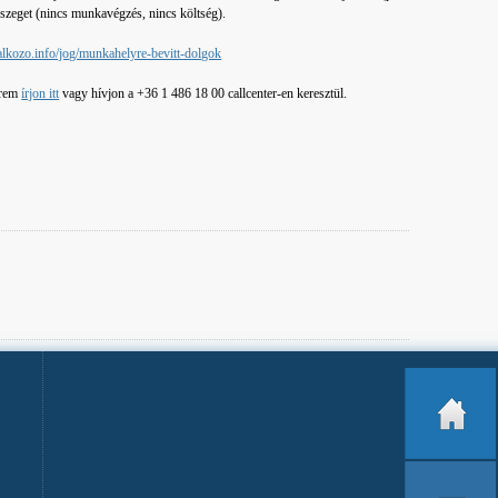
sszeget (nincs munkavégzés, nincs költség).
alkozo.info/jog/munkahelyre-bevitt-dolgok
érem
írjon itt
vagy hívjon a +36 1 486 18 00 callcenter-en keresztül.