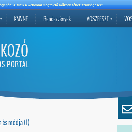
mítógépén. A sütik a weboldal megfelelő működéséhez szükségesek!
KMVNF
Rendezvények
VOSZFESZT
VOS
 és módja (1)