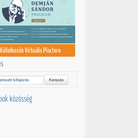
Vállalkozók Virtuális Piactere
és
Keresés
ook közösség