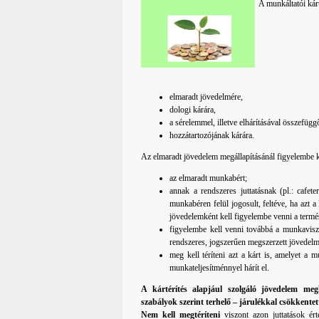
A munkáltatói kárt
elmaradt jövedelmére,
dologi kárára,
a sérelemmel, illetve elhárításával összefügg
hozzátartozójának kárára.
Az elmaradt jövedelem megállapításánál figyelembe k
az elmaradt munkabért;
annak a rendszeres juttatásnak (pl.: cafet
munkabéren felül jogosult, feltéve, ha azt
jövedelemként kell figyelembe venni a termész
figyelembe kell venni továbbá a munkavisz
rendszeres, jogszerűen megszerzett jövedelm
meg kell téríteni azt a kárt is, amelyet a 
munkateljesítménnyel hárít el.
A kártérítés alapjául szolgáló jövedelem meg
szabályok szerint terhelő – járulékkal csökkentet
Nem kell megtéríteni
viszont azon juttatások ért