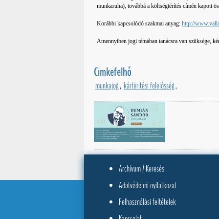
munkaruha), továbbá a költségtérítés címén kapott ö
Korábbi kapcsolódó szakmai anyag:
http://www.vall
Amennyiben jogi témában tanácsra van szüksége, k
Címkefelhő
munkajog
,
kártérítési felelősség
,
Archívum / Keresés
Adatvédelmi nyilatkozat
Felhasználási feltételek
Kapcsolat