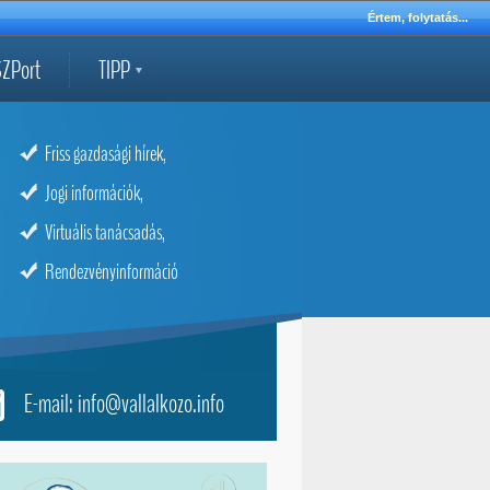
Értem, folytatás...
ZPort
TIPP
Friss gazdasági hírek,
Jogi információk,
Virtuális tanácsadás,
Rendezvényinformáció
E-mail: info@vallalkozo.info