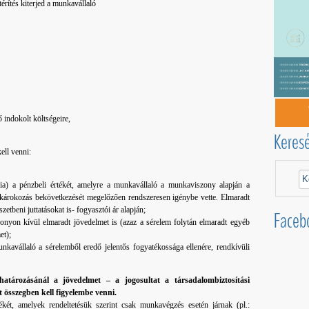
érítés kiterjed a munkavállaló
ő indokolt költségeire,
Keres
ell venni:
eria) a pénzbeli értékét, amelyre a munkavállaló a munkaviszony alapján a
 a károkozás bekövetkezését megelőzően rendszeresen igénybe vette. Elmaradt
etbeni juttatásokat is- fogyasztói ár alapján;
Faceb
onyon kívül elmaradt jövedelmet is (azaz a sérelem folytán elmaradt egyéb
et);
munkavállaló a sérelemből eredő jelentős fogyatékossága ellenére, rendkívüli
határozásánál a jövedelmet – a jogosultat a társadalombiztosítási
t összegben kell figyelembe venni.
ékét, amelyek rendeltetésük szerint csak munkavégzés esetén járnak (pl.: