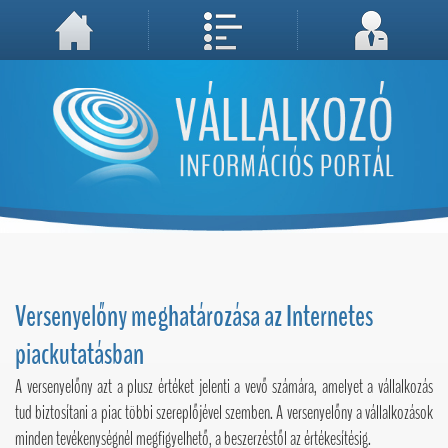
A weboldal használatával Ön elfogadja, hogy Cookie-kat (sütiket) tároljunk számítógépén. A sütik a weboldal megfelelő működéséhez
Megértettem, folytatás...
szükségesek!
Versenyelőny meghatározása az Internetes
piackutatásban
A versenyelőny azt a plusz értéket jelenti a vevő számára, amelyet a vállalkozás
tud biztosítani a piac többi szereplőjével szemben. A versenyelőny a vállalkozások
minden tevékenységnél megfigyelhető, a beszerzéstől az értékesítésig.