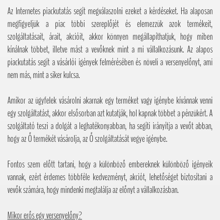
Az Internetes piackutatás segít megválaszolni ezeket a kérdéseket. Ha alaposan
megfigyeljük a piac többi szereplőjét és elemezzük azok termékeit,
szolgáltatásait, árait, akcióit, akkor könnyen megállapíthatjuk, hogy miben
kínálnak többet, illetve mást a vevőknek mint a mi vállalkozásunk. Az alapos
piackutatás segít a vásárlói igények felmérésében és növeli a versenyelőnyt, ami
nem más, mint a siker kulcsa.
Amikor az ügyfelek vásárolni akarnak egy terméket vagy igénybe kívánnak venni
egy szolgáltatást, akkor elsősorban azt kutatják, hol kapnak többet a pénzükért. A
szolgáltató teszi a dolgát a leghatékonyabban, ha segíti irányítja a vevőt abban,
hogy az Ő termékét vásárolja, az Ő szolgáltatását vegye igénybe.
Fontos szem előtt tartani, hogy a különböző embereknek különböző igényeik
vannak, ezért érdemes többféle kedvezményt, akciót, lehetőséget biztosítani a
vevők számára, hogy mindenki megtalálja az előnyt a vállalkozásban.
Mikor erős egy versenyelőny?