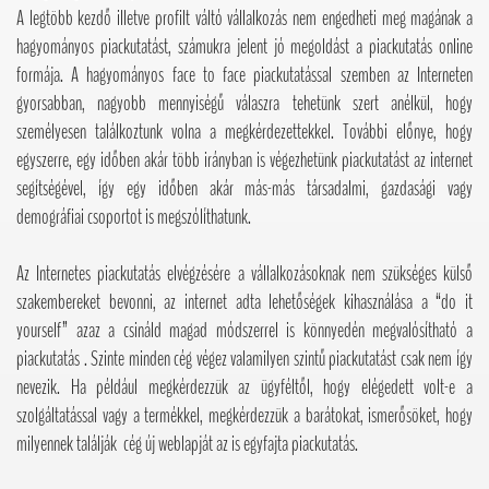
A legtöbb kezdő illetve profilt váltó vállalkozás nem engedheti meg magának a
hagyományos piackutatást, számukra jelent jó megoldást a piackutatás online
formája. A hagyományos face to face piackutatással szemben az Interneten
gyorsabban, nagyobb mennyiségű válaszra tehetünk szert anélkül, hogy
személyesen találkoztunk volna a megkérdezettekkel. További előnye, hogy
egyszerre, egy időben akár több irányban is végezhetünk piackutatást az internet
segítségével, így egy időben akár más-más társadalmi, gazdasági vagy
demográfiai csoportot is megszólíthatunk.
Az Internetes piackutatás elvégzésére a vállalkozásoknak nem szükséges külső
szakembereket bevonni, az internet adta lehetőségek kihasználása a “do it
yourself” azaz a csináld magad módszerrel is könnyedén megvalósítható a
piackutatás . Szinte minden cég végez valamilyen szintű piackutatást csak nem így
nevezik. Ha például megkérdezzük az ügyféltől, hogy elégedett volt-e a
szolgáltatással vagy a termékkel, megkérdezzük a barátokat, ismerősöket, hogy
milyennek találják cég új weblapját az is egyfajta piackutatás.