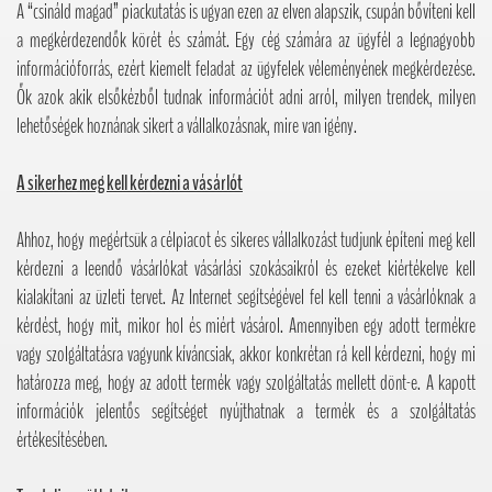
A “csináld magad” piackutatás is ugyan ezen az elven alapszik, csupán bővíteni kell
a megkérdezendők körét és számát. Egy cég számára az ügyfél a legnagyobb
információforrás, ezért kiemelt feladat az ügyfelek véleményének megkérdezése.
Ők azok akik elsőkézből tudnak információt adni arról, milyen trendek, milyen
lehetőségek hoznának sikert a vállalkozásnak, mire van igény.
A sikerhez meg kell kérdezni a vásárlót
Ahhoz, hogy megértsük a célpiacot és sikeres vállalkozást tudjunk építeni meg kell
kérdezni a leendő vásárlókat vásárlási szokásaikról és ezeket kiértékelve kell
kialakítani az üzleti tervet. Az Internet segítségével fel kell tenni a vásárlóknak a
kérdést, hogy mit, mikor hol és miért vásárol. Amennyiben egy adott termékre
vagy szolgáltatásra vagyunk kíváncsiak, akkor konkrétan rá kell kérdezni, hogy mi
határozza meg, hogy az adott termék vagy szolgáltatás mellett dönt-e. A kapott
információk jelentős segítséget nyújthatnak a termék és a szolgáltatás
értékesítésében.