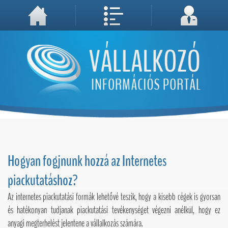
A weboldal használatával Ön elfogadja, hogy Cookie-kat (sütiket) tároljunk számítógépén. A sütik a weboldal megfelelő működéséhez
Megértettem, folytatás...
szükségesek!
Hogyan fogjnunk hozzá az Internetes
piackutatáshoz?
Az internetes piackutatási formák lehetővé teszik, hogy a kisebb cégek is gyorsan
és hatékonyan tudjanak piackutatási tevékenységet végezni anélkül, hogy ez
anyagi megterhelést jelentene a vállalkozás számára.