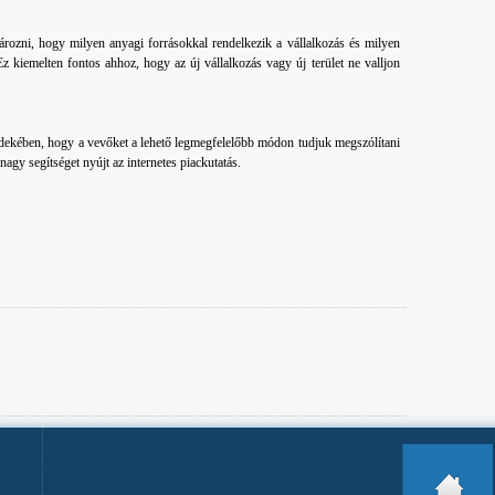
tározni, hogy milyen anyagi forrásokkal rendelkezik a vállalkozás és milyen
Ez kiemelten fontos ahhoz, hogy az új vállalkozás vagy új terület ne valljon
rdekében, hogy a vevőket a lehető legmegfelelőbb módon tudjuk megszólítani
nagy segítséget nyújt az internetes piackutatás.