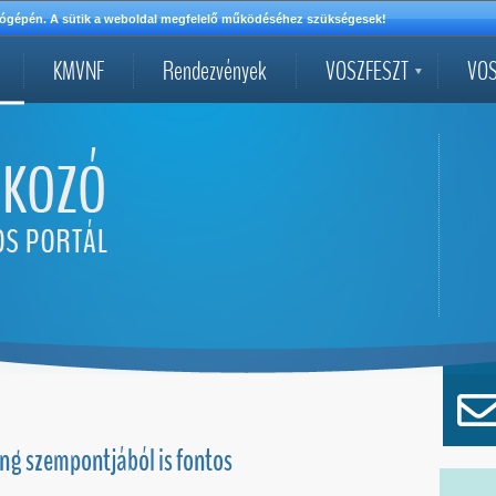
mítógépén. A sütik a weboldal megfelelő működéséhez szükségesek!
KMVNF
Rendezvények
VOSZFESZT
VOS
ting szempontjából is fontos