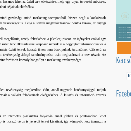
 hasznos lehet az üzleti terv elkészítése, mely egy olyan tervezési módszer,
távú céljainak eléréséhez.
r mind gazdasági, mind marketing szempontból, hiszen segít a kockázatok
b veszteségek is. Célja a tervek megvalósításának pontos leírása, az anyagi
olása.
l megelőznie, amely feltérképezi a jelenlegi piacot, az igényeket ezáltal egy
z üzleti terv elkészítésénél alaposan nézzük át a begyűjtött információkat és a
ptimista üzleti tervek hosszú távon nem bizonyulnak tarthatónak. Célszerű az
ott tevékenység átfogó tanulmányozása után meghatározni a terv részeit. Az
Keres
amint fordítson komoly hangsúlyt a marketing tevékenységre.
leti tevékenység megkezdése előtt, annál nagyobb hatékonysággal tudjuk
Faceb
iztosít a vállalat feladatainak elvégzéséhez. A kutatás és információ szerzés
ni az internetes piackutatás folyamán annál jobban és pontosabban lehet
 és hosszú távon is javasolt tervet készíteni, így könnyebb lesz ütemezni a