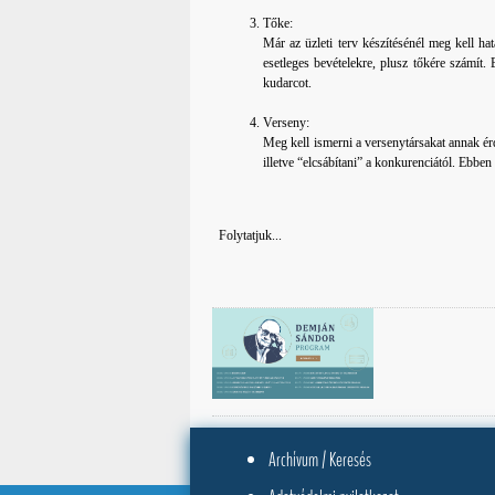
Tőke:
Már az üzleti terv készítésénél meg kell ha
esetleges bevételekre, plusz tőkére számít. 
kudarcot.
Verseny:
Meg kell ismerni a versenytársakat annak é
illetve “elcsábítani” a konkurenciától. Ebben 
Folytatjuk...
Archívum / Keresés