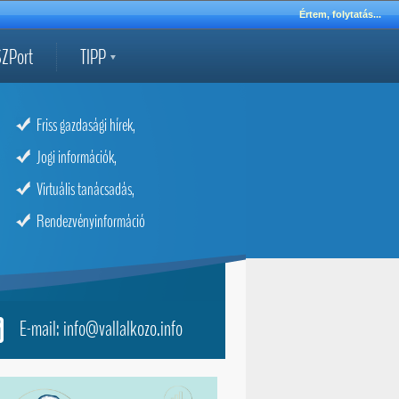
Értem, folytatás...
ZPort
TIPP
Friss gazdasági hírek,
Jogi információk,
Virtuális tanácsadás,
Rendezvényinformáció
E-mail: info@vallalkozo.info