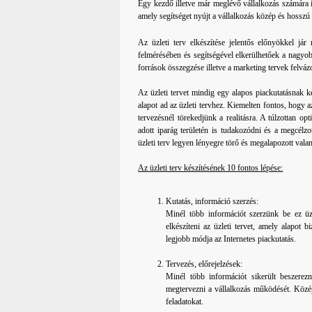
Egy kezdő illetve már meglévő vállalkozás számára is
amely segítséget nyújt a vállalkozás közép és hosszú 
Az üzleti terv elkészítése jelentős előnyökkel já
felmérésében és segítségével elkerülhetőek a nagyob
források összegzése illetve a marketing tervek felváz
Az üzleti tervet mindig egy alapos piackutatásnak kel
alapot ad az üzleti tervhez. Kiemelten fontos, hogy a
tervezésnél törekedjünk a realitásra. A túlzottan o
adott iparág területén is tudakozódni és a megcélz
üzleti terv legyen lényegre törő és megalapozott val
Az üzleti terv készítésének 10 fontos lépése:
Kutatás, információ szerzés:
Minél több információt szerzünk be ez üz
elkészíteni az üzleti tervet, amely alapot b
legjobb módja az Internetes piackutatás.
Tervezés, előrejelzések:
Minél több információt sikerült beszerez
megtervezni a vállalkozás működését. Közép
feladatokat.