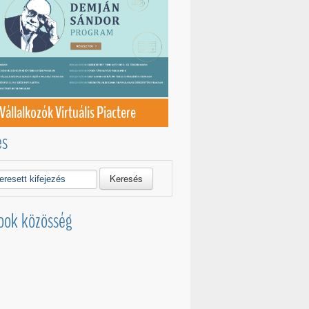
Vállalkozók Virtuális Piactere
és
Keresés
ook közösség