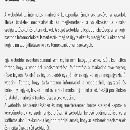
A weboldal az internetes marketing kulcspontja. Ennek segítségével a vásárlók
illetve ügyfelek megtalálhatják és megismerhetik a vállalkozást, a kínálat
szolgáltatásokat és a termékeket. A saját weboldal a legjobb lehetőség arra, hogy
hasznos információkkal ismertessük meg az ügyfeleket és meggyőzzük őket arról,
hogy a mi szolgáltatásainkra és termékeinkre van szükségük.
Egy weboldal azonban semmit sem ér, ha nem látogatja senki. Ezért kiemelten
fontos, hogy a weboldal megismertetése, felfuttatása a marketing tevékenység
része legyen. Az első és legfontosabb egy jó név és egy könnyen megjegyezhető
webcím. Fontos, hogy tartalmazzon információt a weboldalról, egyszerű és
hatékony legyen, hiszen mind az e-mail marketing mind a közösségi portálokon
folytatott marketing fontos része a cég webcíme.
A weboldal népszerűsítésében és megismertetésében fontos szerepet kapnak a
keresőmotorok és azok rangsorolásai. A weboldal kereső optimalizálása és a
kattintás alapú reklámok a legjobb módjai annak, hogy az emberek megismerjék
és megtalálják a cég weblapját.