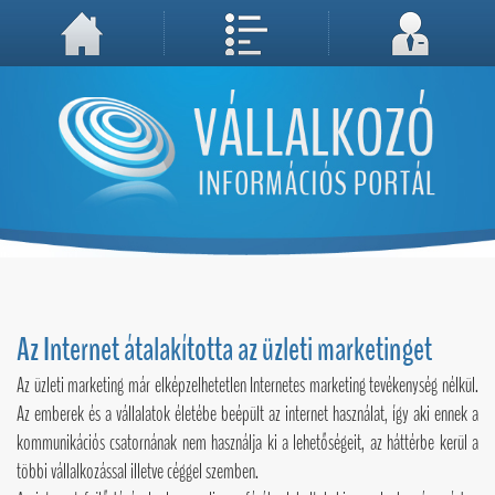
A weboldal használatával Ön elfogadja, hogy Cookie-kat (sütiket) tároljunk számítógépén. A sütik a weboldal megfelelő működéséhez
Megértettem, folytatás...
szükségesek!
Az Internet átalakította az üzleti marketinget
Az üzleti marketing már elképzelhetetlen Internetes marketing tevékenység nélkül.
Az emberek és a vállalatok életébe beépült az internet használat, így aki ennek a
kommunikációs csatornának nem használja ki a lehetőségeit, az háttérbe kerül a
többi vállalkozással illetve céggel szemben.