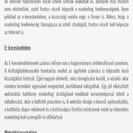
Az internet fejlődésével olyan online szférák alakultak ki, amelyek más módon
nem elérhetőek, ezért fontos részét képezik a marketing tevékenységnek. Ilyen
például az e-kereskedelem, a közösségi média vagy a fórum is. Ahhoz, hogy a
marketing tevékenység támogassa az üzleti stratégiát, fontos részét kell képezze
az Internet is.
E-kereskedelem
Az E-kereskedelemnek számos előnye van a hagyományos értékesítéssel szemben.
A költséghatékonyabb fenntartás mellet az ügyfelek számára is teljesebb körű
kiszolgálást biztosít. Éjjel-nappal elérhető, nincs böngészési korlát, a vásárló akár
minden terméket egyesével megnézhet, korlátlanul válogathat. Egy jól elkészített
webáruház hatékony marketing stratégiával rendkívül versenyképessé teheti a
vállalkozást, akár a külföldi piacokon is. A website design a kereső optimalizálás,
a kattintás alapú reklámok és a biztonságos fizetési módszerek mind az internetes
marketing kulcsszereplői és ütőkártyái.
Weboldal marketing