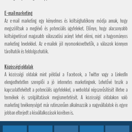
E-mail marketing
Az e-mail marketing egy kényelmes és költséghatékony módja annak, hogy
megszólítsuk a meglévő és potenciális ügyfeleket. Előnye, hogy alacsonyabb
költségvetéssel magasabb válaszadási arányt lehet elérni, mint a hagyományos
marketing levelekkel. Az e-mailek jól nyomonkövethetők, a válaszok könnyen
tárolhatók és feldolgozhatók.
Közösségi oldalak
A közösségi oldalak mint például a Facebook, a Twitter vagy a LinkedIn
elengedhetetlen szereplői a jó internetes marketingnek. Lehetővé teszik a
kapcsolatfelvételt a potenciális ügyfelekkel, a weboldal népszerűsítését illetve a
termékek és szolgáltatások megismertetését. A közösségi oldalakon való
marketing tevékenységet már rutinszerűen alkalmazzák a nagyvállalatok és egyre
jobban elterjedt a kisvállalkozások körében is.