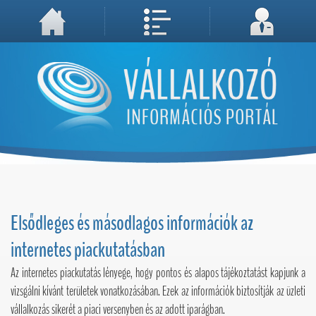
A weboldal használatával Ön elfogadja, hogy Cookie-kat (sütiket) tároljunk számítógépén. A sütik a weboldal megfelelő működéséhez
Megértettem, folytatás...
szükségesek!
Elsődleges és másodlagos információk az
internetes piackutatásban
Az internetes piackutatás lényege, hogy pontos és alapos tájékoztatást kapjunk a
vizsgálni kívánt területek vonatkozásában. Ezek az információk biztosítják az üzleti
vállalkozás sikerét a piaci versenyben és az adott iparágban.