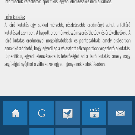
információk kereshetők, specifikus, egyéni elemzésekre nem alkalmas.
Leíró kutatás:
A leíró kutatás egy sokkal mélyebb, részletesebb eredményt adhat a feltáró
kutatással szemben. A kapott eredmények számszerűsíthetőek és értékelhetőek. A
leíró kutatás eredményei megbízhatóbbak és pontosabbak, amely elsősorban
annak köszönhető, hogy egyedileg a választott célcsoportban végezhető a kutatás.
Specifikus, egyedi elemzésekre is lehetőséget ad a leíró kutatás, amely nagy
segítséget nyújthat a vállalkozás egyedi igényeinek kialakításában.