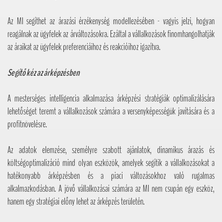
Az MI segíthet az árazási érzékenység modellezésében - vagyis jelzi, hogyan
reagálnak az ügyfelek az árváltozásokra. Ezáltal a vállalkozások finomhangolhatják
az áraikat az ügyfelek preferenciáihoz és reakcióihoz igazítva.
Segítő kéz az árképzésben
A mesterséges intelligencia alkalmazása árképzési stratégiák optimalizálására
lehetőséget teremt a vállalkozások számára a versenyképességük javítására és a
profitnövelésre.
Az adatok elemzése, személyre szabott ajánlatok, dinamikus árazás és
költségoptimalizáció mind olyan eszközök, amelyek segítik a vállalkozásokat a
hatékonyabb árképzésben és a piaci változásokhoz való rugalmas
alkalmazkodásban. A jövő vállalkozásai számára az MI nem csupán egy eszköz,
hanem egy stratégiai előny lehet az árképzés területén.