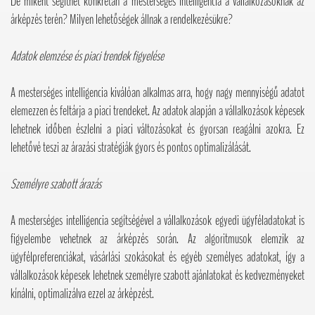
De miként segíthet konkrétan a mesterséges intelligencia a vállalkozásoknak az
árképzés terén? Milyen lehetőségek állnak a rendelkezésükre?
Adatok elemzése és piaci trendek figyelése
A mesterséges intelligencia kiválóan alkalmas arra, hogy nagy mennyiségű adatot
elemezzen és feltárja a piaci trendeket. Az adatok alapján a vállalkozások képesek
lehetnek időben észlelni a piaci változásokat és gyorsan reagálni azokra. Ez
lehetővé teszi az árazási stratégiák gyors és pontos optimalizálását.
Személyre szabott árazás
A mesterséges intelligencia segítségével a vállalkozások egyedi ügyféladatokat is
figyelembe vehetnek az árképzés során. Az algoritmusok elemzik az
ügyfélpreferenciákat, vásárlási szokásokat és egyéb személyes adatokat, így a
vállalkozások képesek lehetnek személyre szabott ajánlatokat és kedvezményeket
kínálni, optimalizálva ezzel az árképzést.