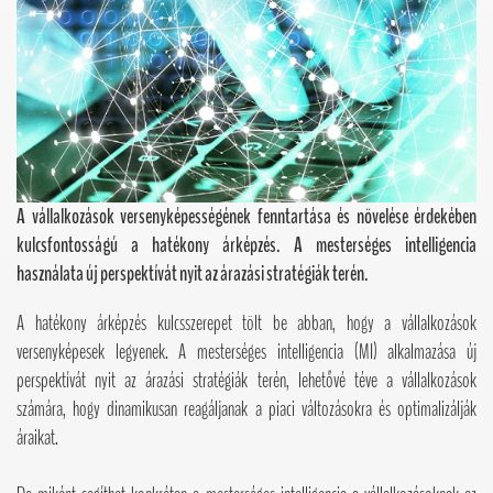
A vállalkozások versenyképességének fenntartása és növelése érdekében
kulcsfontosságú a hatékony árképzés. A mesterséges intelligencia
használata új perspektívát nyit az árazási stratégiák terén.
A hatékony árképzés kulcsszerepet tölt be abban, hogy a vállalkozások
versenyképesek legyenek. A mesterséges intelligencia (MI) alkalmazása új
perspektívát nyit az árazási stratégiák terén, lehetővé téve a vállalkozások
számára, hogy dinamikusan reagáljanak a piaci változásokra és optimalizálják
áraikat.