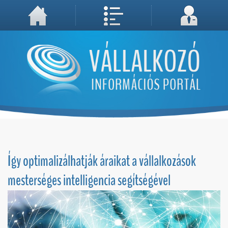
A weboldal használatával Ön elfogadja, hogy Cookie-kat (sütiket) tároljunk számítógépén. A sütik a weboldal megfelelő működéséhez
Megértettem, folytatás...
szükségesek!
Így optimalizálhatják áraikat a vállalkozások
mesterséges intelligencia segítségével