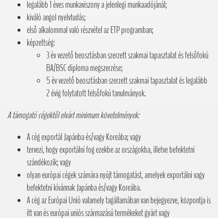
legalább 1 éves munkaviszony a jelenlegi munkaadójánál;
kiváló angol nyelvtudás;
első alkalommal való részvétel az ETP programban;
képzettség:
3 év vezető beosztásban szerzett szakmai tapasztalat és felsőfokú
BA/BSC diploma megszerzése;
5 év vezető beosztásban szerzett szakmai tapasztalat és legalább
2 évig folytatott felsőfokú tanulmányok.
A támogató cégektől elvárt minimum követelmények:
A cég exportál Japánba és/vagy Koreába; vagy
tervezi, hogy exportálni fog ezekbe az országokba, illetve befektetni
szándékozik; vagy
olyan európai cégek számára nyújt támogatást, amelyek exportálni vagy
befektetni kívánnak Japánba és/vagy Koreába.
A cég az Európai Unió valamely tagállamában van bejegyezve, központja is
itt van és európai uniós származású termékeket gyárt vagy