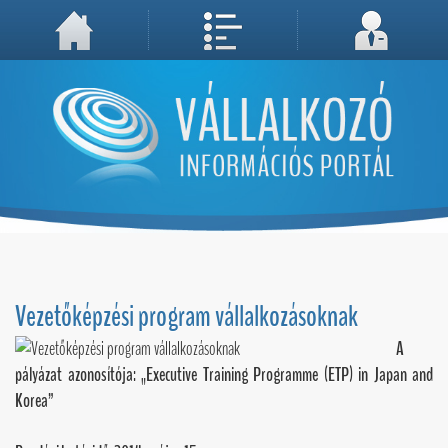
A weboldal használatával Ön elfogadja, hogy Cookie-kat (sütiket) tároljunk számítógépén. A sütik a weboldal megfelelő működéséhez
Megértettem, folytatás...
szükségesek!
Vezetőképzési program vállalkozásoknak
A
pályázat azonosítója:
„Executive Training Programme (ETP) in Japan and
Korea”