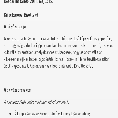
Beadási határidő: 2014. május 15.
Kiíró:
Európai Bizottság
A pályázat célja
A képzés célja, hogy európai vállalatok vezető beosztású képviselői egy speciális,
közel egy évig tartó tréningprogram keretében megszerezzék azon üzleti, nyelvi és
kulturális ismereteket, amelyek ahhoz szükségesek, hogy az adott vállalat
sikeresen megjelenhessen a japán/dél-koreai piacokon, illetve bővíthesse ottani
üzleti kapcsolatait. A program hazai koordinálását a Deloitte végzi.
A pályázat részletei
A jelentkezőktől elvárt minimum követelmények:
Állampolgárság az Európai Unió valamely tagállamában;