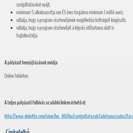
szolgáltatásokat nyújt;
minimum 5 alkalmazottja van ÉS éves forgalma minimum 1 millió euró;
vállalja, hogy a program résztvevőjének megélhetési költségeit kiegészíti;
vállalja, hogy a program résztvevőjét a képzés időtartama alatt is
foglalkoztatja.
A pályázat benyújtásának módja
Online felületen.
A teljes pályázati felhívás az alábbi linken érhető el:
http://www.deloitte.com/view/hu_HU/hu/szolgaltatasok/adotanacsadas/
Címkefelhő