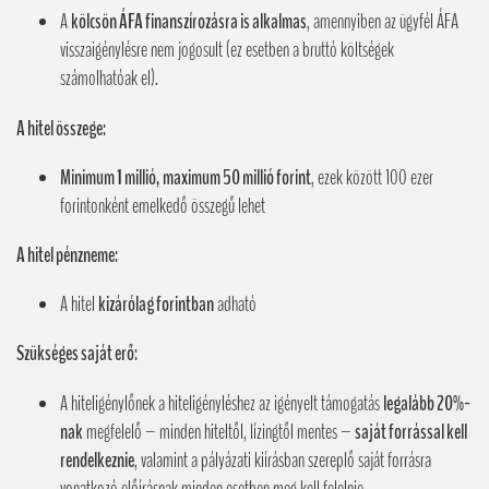
A
kölcsön ÁFA finanszírozásra is alkalmas
, amennyiben az ügyfél ÁFA
visszaigénylésre nem jogosult (ez esetben a bruttó költségek
számolhatóak el).
A hitel összege:
Minimum 1 millió, maximum 50 millió forint
, ezek között 100 ezer
forintonként emelkedő összegű lehet
A hitel pénzneme:
A hitel
kizárólag forintban
adható
Szükséges saját erő:
A hiteligénylőnek a hiteligényléshez az igényelt támogatás
legalább 20%-
nak
megfelelő – minden hiteltől, lízingtől mentes –
saját forrással kell
rendelkeznie
, valamint a pályázati kiírásban szereplő saját forrásra
vonatkozó előírásnak minden esetben meg kell felelnie.