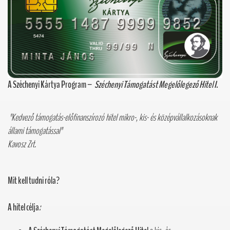
A Széchenyi Kártya Program –
Széchenyi Támogatást Megelőlegező Hitel I.
"K
edvező támogatás-előfinanszírozó hitel mikro-, kis- és középvállalkozásoknak
állami támogatással"
Kavosz Zrt.
Mit kell tudni róla?
A hitel célja
: