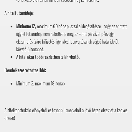
A hitel futamideje:
Minimum 12, maximum 60 hónap
, azzal a kiegészítéssel, hogy az érintett
ügylet futamideje nem haladhatja meg az adott pályázat pénzügyi
elszámolás (záró kifizetési igénylés) benyújtásának végső határidejét
követő 6 hónapot.
A hitel akár több részletben is lehívható.
Rendelkezésre tartási idő:
Minimum 2, maximum 18 hónap
A hitelkonstrukció előnyeiről és további ismérveiről a jövő héten olvashat a kedves
olvasó!