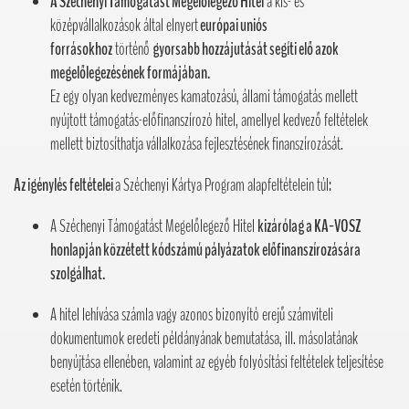
A Széchenyi Támogatást Megelőlegező Hitel
a kis- és
középvállalkozások által elnyert
európai uniós
forrásokhoz
történő
gyorsabb hozzájutását segíti elő azok
megelőlegezésének formájában.
Ez egy olyan kedvezményes kamatozású, állami támogatás mellett
nyújtott támogatás-előfinanszírozó hitel, amellyel kedvező feltételek
mellett biztosíthatja vállalkozása fejlesztésének finanszírozását.
Az igénylés feltételei
a Széchenyi Kártya Program alapfeltételein túl
:
A Széchenyi Támogatást Megelőlegező Hitel
kizárólag a KA-VOSZ
honlapján közzétett kódszámú pályázatok előfinanszírozására
szolgálhat.
A hitel lehívása számla vagy azonos bizonyító erejű számviteli
dokumentumok eredeti példányának bemutatása, ill. másolatának
benyújtása ellenében, valamint az egyéb folyósítási feltételek teljesítése
esetén történik.