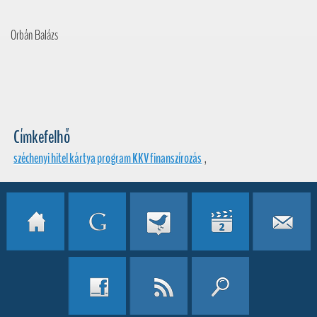
Orbán Balázs
Címkefelhő
széchenyi hitel kártya program KKV finanszírozás
,