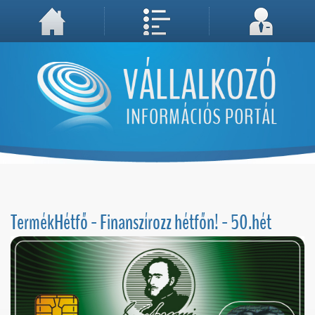
A weboldal használatával Ön elfogadja, hogy Cookie-kat (sütiket) tároljunk számítógépén. A sütik a weboldal megfelelő működéséhez
Megértettem, folytatás...
szükségesek!
TermékHétfő - Finanszírozz hétfőn! - 50.hét