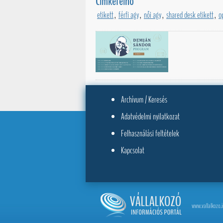
Címkefelhő
etikett
,
férfi agy
,
női agy
,
shared desk etikett
,
o
Archívum / Keresés
Adatvédelmi nyilatkozat
Felhasználási feltételek
Kapcsolat
www.vallalkozo.