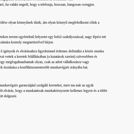
ró, ha valaki engedi, hogy a telefonja, hosszan, hangosan csengjen.
lkerülése olyan könnyűnek tűnik, ám olyan könnyű megfeledkezni róluk a
leteken teremt egyértelmű helyzetet egy belső szabályozással, nagy lépést tett
számára komoly megtartóerővel bírjon.
 ő igényeik és elvárásaikra figyelemmel érdemes definiálni a közös munka
zt vettek a keretek felállításában (a kutatások szerint) szívesebben és
 hogy megfogalmazhatnak olyan, csak az adott vállalkozásra vagy
ek tisztázása a konfliktusmentesebb munkavégzés irányába hat.
unkavégzés garanciájául szolgáló kereteket, mert ma már az egyik
, sőt elvárás, hogy a munkatársak munkakörnyezete kellemes legyen és a többi
tt dolgozni.