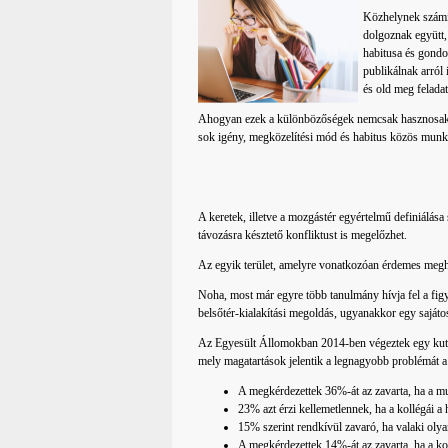
Közhelynek számí
dolgoznak együtt,
habitusa és gond
publikálnak arról
és old meg feladat
Ahogyan ezek a különbözőségek nemcsak hasznosak, de
sok igény, megközelítési mód és habitus közös munkáj
A keretek, illetve a mozgástér egyértelmű definiálás
távozásra késztető konfliktust is megelőzhet.
Az egyik terület, amelyre vonatkozóan érdemes megha
Noha, most már egyre több tanulmány hívja fel a fig
belsőtér-kialakítási megoldás, ugyanakkor egy sajátos
Az Egyesült Állomokban 2014-ben végeztek egy kutatá
mely magatartások jelentik a legnagyobb problémát a
A megkérdezettek 36%-át az zavarta, ha a mu
23% azt érzi kellemetlennek, ha a kollégái a
15% szerint rendkívül zavaró, ha valaki olyan 
A megkérdezettek 14%-át az zavarta, ha a koll