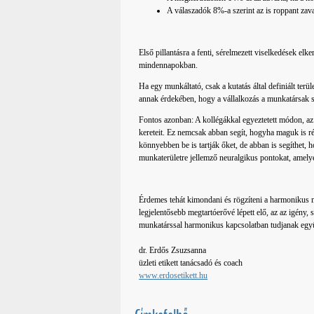
A válaszadók 8%-a szerint az is roppant zava
Első pillantásra a fenti, sérelmezett viselkedések e
mindennapokban.
Ha egy munkáltató, csak a kutatás által definiált terü
annak érdekében, hogy a vállalkozás a munkatársak 
Fontos azonban: A kollégákkal egyeztetett módon, az
kereteit. Ez nemcsak abban segít, hogyha maguk is rés
könnyebben be is tartják őket, de abban is segíthet,
munkaterületre jellemző neuralgikus pontokat, amely
Érdemes tehát kimondani és rögzíteni a harmonikus m
legjelentősebb megtartóerővé lépett elő, az az igény
munkatárssal harmonikus kapcsolatban tudjanak együ
dr. Erdős Zsuzsanna
üzleti etikett tanácsadó és coach
www.erdosetikett.hu