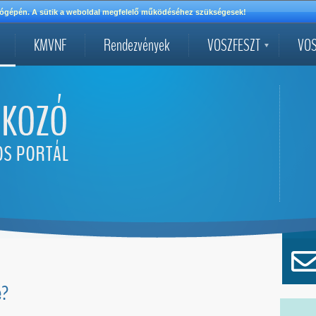
mítógépén. A sütik a weboldal megfelelő működéséhez szükségesek!
KMVNF
Rendezvények
VOSZFESZT
VOS
e?