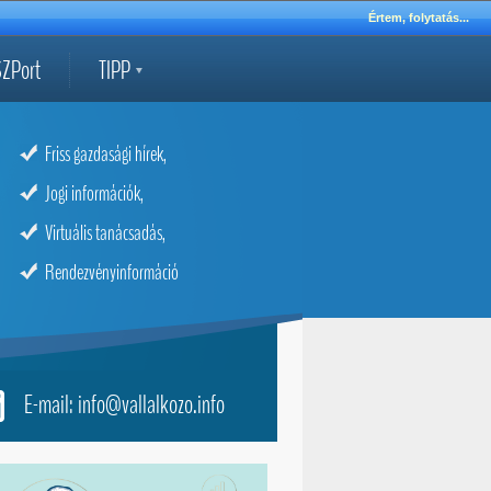
Értem, folytatás...
ZPort
TIPP
Friss gazdasági hírek,
Jogi információk,
Virtuális tanácsadás,
Rendezvényinformáció
E-mail: info@vallalkozo.info