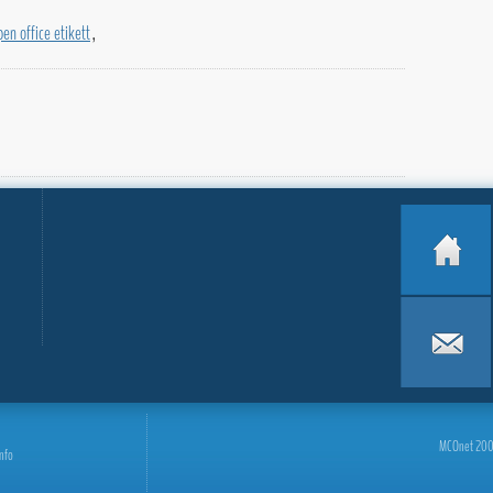
pen office etikett
,
MCOnet 2001-
info