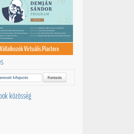
Vállalkozók Virtuális Piactere
és
Keresés
ook közösség