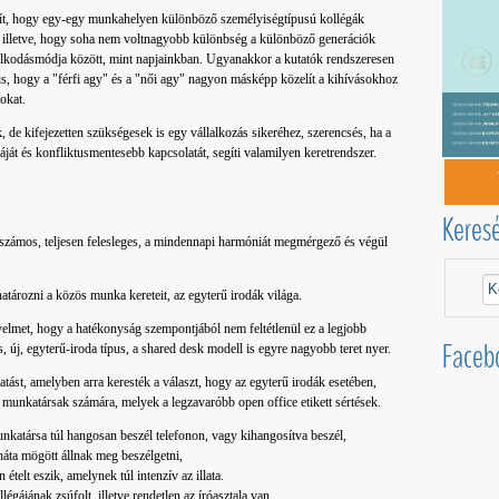
t, hogy egy-egy munkahelyen különböző személyiségtípusú kollégák
 illetve, hogy soha nem voltnagyobb különbség a különböző generációk
olkodásmódja között, mint napjainkban. Ugyanakkor a kutatók rendszeresen
 is, hogy a "férfi agy" és a "női agy" nagyon másképp közelít a kihívásokhoz
okat.
 kifejezetten szükségesek is egy vállalkozás sikeréhez, szerencsés, ha a
át és konfliktusmentesebb kapcsolatát, segíti valamilyen keretrendszer.
Keres
a számos, teljesen felesleges, a mindennapi harmóniát megmérgező és végül
tározni a közös munka kereteit, az egyterű irodák világa.
yelmet, hogy a hatékonyság szempontjából nem feltétlenül ez a legjobb
Faceb
, új, egyterű-iroda típus, a shared desk modell is egyre nagyobb teret nyer.
st, amelyben arra keresték a választ, hogy az egyterű irodák esetében,
 munkatársak számára, melyek a legzavaróbb open office etikett sértések.
nkatársa túl hangosan beszél telefonon, vagy kihangosítva beszél,
 háta mögött állnak meg beszélgetni,
ételt eszik, amelynek túl intenzív az illata.
égájának zsúfolt, illetve rendetlen az íróasztala van.