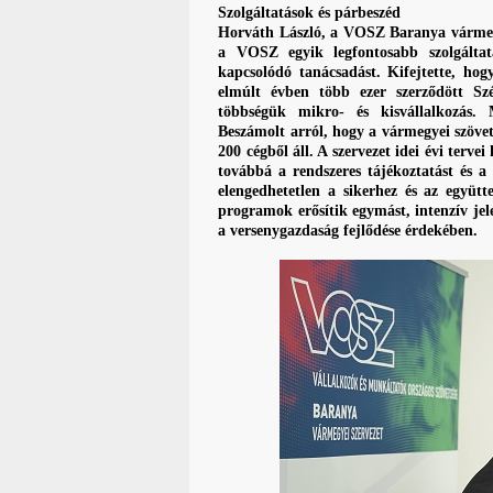
Szolgáltatások és párbeszéd
Horváth László, a VOSZ Baranya vármeg
a VOSZ egyik legfontosabb szolgáltatá
kapcsolódó tanácsadást. Kifejtette, hog
elmúlt évben több ezer szerződött Sz
többségük mikro- és kisvállalkozás. M
Beszámolt arról, hogy a vármegyei szöve
200 cégből áll. A szervezet idei évi ter
továbbá a rendszeres tájékoztatást és a
elengedhetetlen a sikerhez és az együt
programok erősítik egymást, intenzív jel
a versenygazdaság fejlődése érdekében.