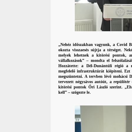
„Nehéz időszakban vagyunk, a Covid Ba
okozta visszaesés sújtja a térséget. 
melyek lehetnek a kitörési pontok, 
vállalkozások” – mondta el felszólalá
Hozzátette: a Dél-Dunántúli régió a 
megfelelő infrastruktúrát kiépíteni. Ezt a
megszüntetni. A tervben lévő mohácsi 
tervezett négysávos autóút, a repülőtér
kitörési pontok Őri László szerint. „E
kell” – szögezte le.