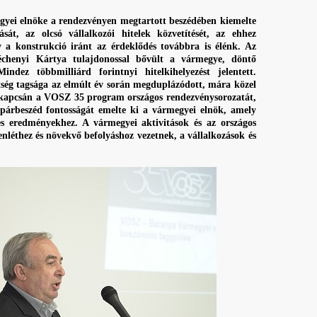
yei elnöke a rendezvényen megtartott beszédében kiemelte
sát, az olcsó vállalkozói hitelek közvetítését, az ehhez
y a konstrukció iránt az érdeklődés továbbra is élénk. Az
échenyi Kártya tulajdonossal bővült a vármegye, döntő
indez többmilliárd forintnyi hitelkihelyezést jelentett.
tség tagsága az elmúlt év során megduplázódott, mára közel
vei kapcsán a VOSZ 35 program országos rendezvénysorozatát,
 párbeszéd fontosságát emelte ki a vármegyei elnök, amely
tes eredményekhez. A vármegyei aktivitások és az országos
enléthez és növekvő befolyáshoz vezetnek, a vállalkozások és