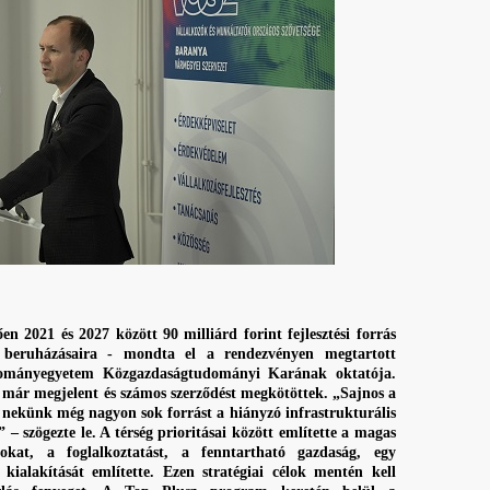
 2021 és 2027 között 90 milliárd forint fejlesztési forrás
ú beruházásaira - mondta el a rendezvényen megtartott
dományegyetem Közgazdaságtudományi Karának oktatója.
s már megjelent és számos szerződést megkötöttek. „Sajnos a
a nekünk még nagyon sok forrást a hiányzó infrastrukturális
– szögezte le. A térség prioritásai között említette a magas
okat, a foglalkoztatást, a fenntartható gazdaság, egy
kialakítását említette. Ezen stratégiai célok mentén kell