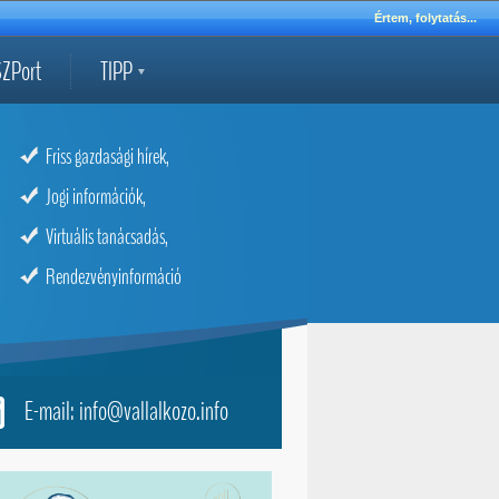
Értem, folytatás...
ZPort
TIPP
Friss gazdasági hírek,
Jogi információk,
Virtuális tanácsadás,
Rendezvényinformáció
E-mail: info@vallalkozo.info