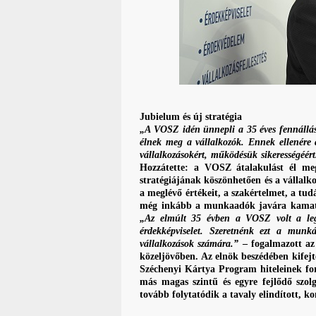
Jubielum és új stratégia
„A VOSZ idén ünnepli a 35 éves fennállásá
élnek meg a vállalkozók. Ennek ellenére a
vállalkozásokért, működésük sikerességéért
Hozzátette: a VOSZ átalakulást él meg
stratégiájának köszönhetően és a vállalk
a meglévő értékeit, a szakértelmet, a tudá
még inkább a munkaadók javára kamatoz
„Az elmúlt 35 évben a VOSZ volt a legv
érdekképviselet. Szeretnénk ezt a munká
vállalkozások számára.”
– fogalmazott az 
közeljövőben. Az elnök beszédében kifej
Széchenyi Kártya Program hiteleinek forg
más magas szintű és egyre fejlődő szolg
tovább folytatódik a tavaly elindított, k