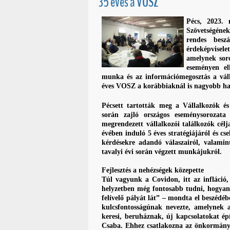
35 éves a VOSZ
Pécs, 2023.
Szövetségének
rendes besz
érdeképvisele
amelynek sor
eseményen el
munka és az információmegosztás a vál
éves VOSZ a korábbiaknál is nagyobb han
Pécsett tartották meg a Vállalkozók é
során zajló országos eseménysorozat
megrendezett vállalkozói találkozók cél
évében induló 5 éves stratégiájáról és cs
kérdésekre adandó válaszairól, valami
tavalyi évi során végzett munkájukról.
Fejlesztés a nehézségek közepette
Túl vagyunk a Covidon, itt az infláció,
helyzetben még fontosabb tudni, hogyan
felívelő pályát lát” – mondta el beszédé
kulcsfontosságúnak nevezte, amelynek a
keresi, beruháznak, új kapcsolatokat ép
Csaba. Ehhez csatlakozna az önkormány