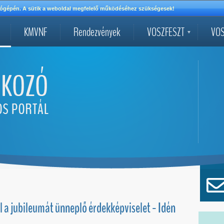
mítógépén. A sütik a weboldal megfelelő működéséhez szükségesek!
KMVNF
Rendezvények
VOSZFESZT
VOS
l a jubileumát ünneplő érdekképviselet - Idén