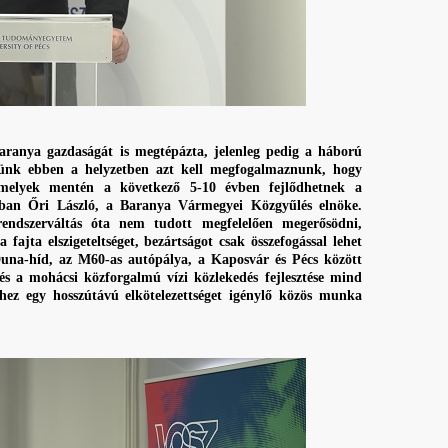
ranya gazdaságát is megtépázta, jelenleg pedig a háború
Nekünk ebben a helyzetben azt kell megfogalmaznunk, hogy
amelyek mentén a következő 5-10 évben fejlődhetnek a
sában Őri László, a Baranya Vármegyei Közgyűlés elnöke.
rendszerváltás óta nem tudott megfelelően megerősödni,
 fajta elszigeteltséget, bezártságot csak összefogással lehet
Duna-híd, az M60-as autópálya, a Kaposvár és Pécs között
 és a mohácsi közforgalmú vízi közlekedés fejlesztése mind
hhez egy hosszútávú elkötelezettséget igénylő közös munka