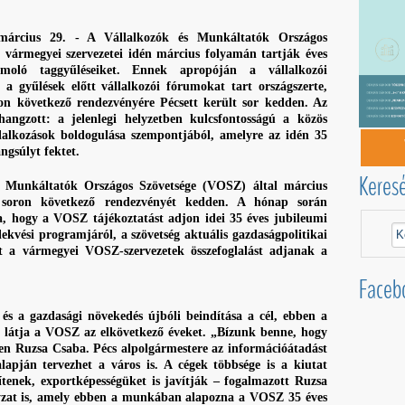
 március 29. - A Vállalkozók és Munkáltatók Országos
 vármegyei szervezetei idén március folyamán tartják éves
ámoló taggyűléseiket. Ennek apropóján a vállalkozói
t a gyűlések előtt vállalkozói fórumokat tart országszerte,
on következő rendezvényére Pécsett került sor kedden. Az
hangzott: a jelenlegi helyzetben kulcsfontosságú a közös
lalkozások boldogulása szempontjából, amelyre az idén 35
gsúlyt fektet.
Keres
s Munkáltatók Országos Szövetsége (VOSZ) által március
a soron következő rendezvényét kedden. A hónap során
ja, hogy a VOSZ tájékoztatást adjon idei 35 éves jubileumi
elekvési programjáról, a szövetség aktuális gazdaságpolitikai
nt a vármegyei VOSZ-szervezetek összefoglalást adjanak a
Faceb
 és a gazdasági növekedés újbóli beindítása a cél, ebben a
 látja a VOSZ az elkövetkező éveket. „Bízunk benne, hogy
ben Ruzsa Csaba. Pécs alpolgármestere az információátadást
lapján tervezhet a város is. A cégek többsége is a kiutat
ítenek, exportképességüket is javítják – fogalmazott Ruzsa
zat is, amely ebben a munkában alapozna a VOSZ 35 éves