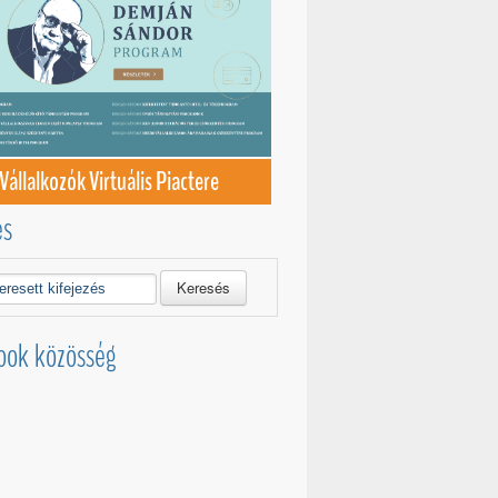
Vállalkozók Virtuális Piactere
és
Keresés
ook közösség