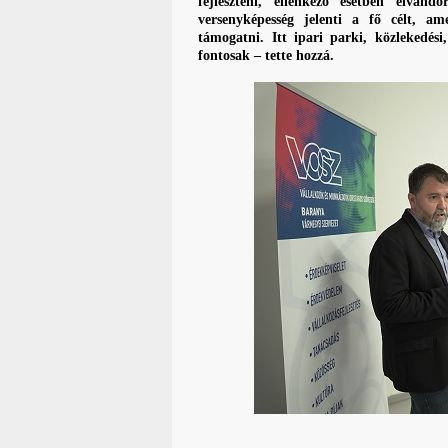
fejleszteni, ellenkező esetben elvá
versenyképesség jelenti a fő célt, a
támogatni. Itt ipari parki, közlekedési
fontosak – tette hozzá.