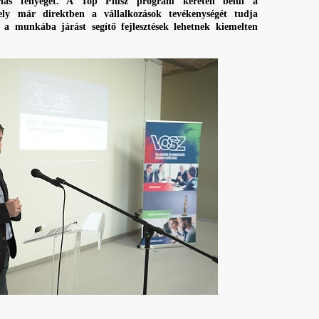
ndorlás fenyeget. A Top Plusz program keretén belül a
mely már direktben a vállalkozások tevékenységét tudja
, a munkába járást segítő fejlesztések lehetnek kiemelten