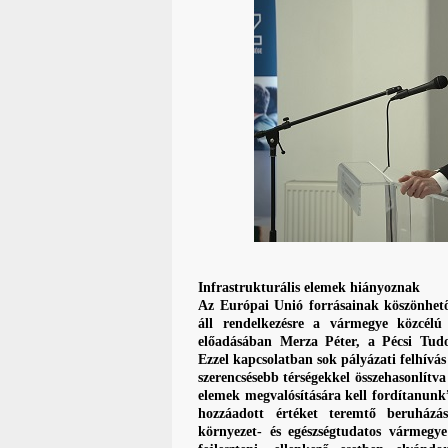
Infrastrukturális elemek hiányoznak
Az Európai Unió forrásainak köszönhetően
áll rendelkezésre a vármegye közcél
előadásában Merza Péter, a Pécsi Tu
Ezzel kapcsolatban sok pályázati felhívá
szerencsésebb térségekkel összehasonlítv
elemek megvalósítására kell fordítanunk” 
hozzáadott értéket teremtő beruházás
környezet- és egészségtudatos vármegye 