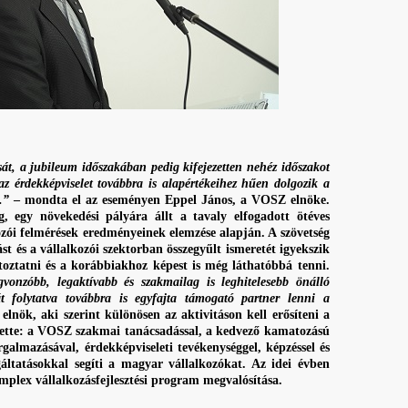
t, a jubileum időszakában pedig kifejezetten nehéz időszakot
z érdekképviselet továbbra is alapértékeihez hűen dolgozik a
.”
– mondta el az eseményen Eppel János, a VOSZ elnöke.
, egy növekedési pályára állt a tavaly elfogadott ötéves
ozói felmérések eredményeinek elemzése alapján. A szövetség
st és a vállalkozói szektorban összegyűlt ismeretét igyekszik
tatni és a korábbiakhoz képest is még láthatóbbá tenni.
onzóbb, legaktívabb és szakmailag is leghitelesebb önálló
t folytatva továbbra is egyfajta támogató partner lenni a
elnök, aki szerint különösen az aktivitáson kell erősíteni a
tette: a VOSZ szakmai tanácsadással, a kedvező kamatozású
almazásával, érdekképviseleti tevékenységgel, képzéssel és
áltatásokkal segíti a magyar vállalkozókat. Az idei évben
omplex vállalkozásfejlesztési program megvalósítása.