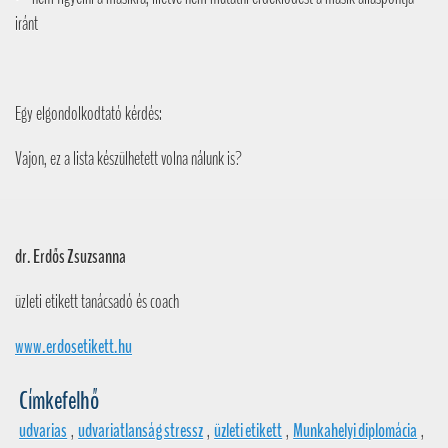
iránt
Egy elgondolkodtató kérdés:
Vajon, ez a lista készülhetett volna nálunk is?
dr. Erdős Zsuzsanna
üzleti etikett tanácsadó és coach
www.erdosetikett.hu
Címkefelhő
udvarias
,
udvariatlanság stressz
,
üzleti etikett
,
Munkahelyi diplomácia
,