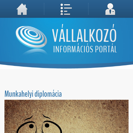
A weboldal használatával Ön elfogadja, hogy Cookie-kat (sütiket) tároljunk számítógépén. A sütik a weboldal megfelelő működéséhez
Megértettem, folytatás...
szükségesek!
Munkahelyi diplomácia