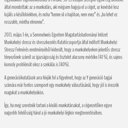
által mondottak: az a munkatárs, aki mégsem hagyja el a céget, az kevésbé lesz
lojális a későbbiekben, és noha "benne ül a hajóban, nem evez” és „ha lehet ez
rosszabb, mintha elmenne”.
2013. május 1-én, a Semmelweis Egyetem Magatartástudományi Intézet
Munkahelyi stressz és stresszkezelés Kutatócsoportja által indított Munkahelyi
Stressz Felmérés eredményéből kiderült, hogy a munkahelyeken jelentős stressz
tényezőnek számít az igazságosság és tisztelet alacsony mértéke (41 %), és sajnos
komoly problémát okoz a szekálás is (40%).
A generációkutatások arra hívják fel a figyelmet, hogy az Y generáció tagjai
számára már fontos szempont egy munkahely választásánál, hogy jól is érezzék
magukat a munkahelyükön.
Így, ha meg szeretnék tartani a kiváló munkatársakat, a cégvezetőkre egyre
nagyobb felelősség hárul a jó munkahelyi légkör megteremtésében.