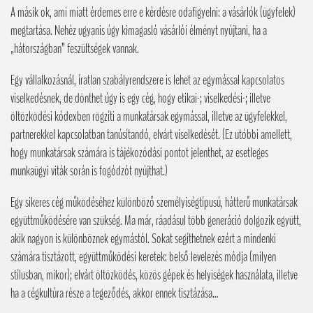
A másik ok, ami miatt érdemes erre e kérdésre odafigyelni: a vásárlók (ügyfelek)
megtartása. Nehéz ugyanis úgy kimagasló vásárlói élményt nyújtani, ha a
„hátországban” feszültségek vannak.
Egy vállalkozásnál, íratlan szabályrendszere is lehet az egymással kapcsolatos
viselkedésnek, de dönthet úgy is egy cég, hogy etikai-; viselkedési-; illetve
öltözködési kódexben rögzíti a munkatársak egymással, illetve az ügyfelekkel,
partnerekkel kapcsolatban tanúsítandó, elvárt viselkedését. (Ez utóbbi amellett,
hogy munkatársak számára is tájékozódási pontot jelenthet, az esetleges
munkaügyi viták során is fogódzót nyújthat.)
Egy sikeres cég működéséhez különböző személyiségtípusú, hátterű munkatársak
együttműködésére van szükség. Ma már, ráadásul több generáció dolgozik együtt,
akik nagyon is különböznek egymástól. Sokat segíthetnek ezért a mindenki
számára tisztázott, együttműködési keretek: belső levelezés módja (milyen
stílusban, mikor); elvárt öltözködés, közös gépek és helyiségek használata, illetve
ha a cégkultúra része a tegeződés, akkor ennek tisztázása…