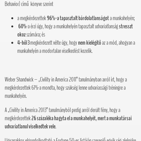
Behavior) című könyve szerint
a megkérdezettek
96%-a tapasztalt bárdolatlanságot
a munkahelyén;
60%
-a érzi úgy, hogy a munkahelyén tapasztalt udvariatlanság
stresszt
okoz
számára; és
4-ből 3
megkérdezett vélte úgy, hogy
nem
kielégítő
az a mód, ahogyan a
munkahelyén a modortalan viselkedést kezelik.
Weber Shandwick – „Civility in America 2011” tanulmányban arról írt, hogy a
megkérdezettek 67%-a mondta, hogy szükség lenne udvariassági tréningre a
munkahelyén.
A „Civility in America 2013” tanulmányból pedig arról derült fény, hogy a
megkérdezettek
26 százaléka hagyta el a munkahelyét, mert a munkatársai
udvariatlanul viselkedtek vele
.
Ugyanakkor elgondolkodtató a Fortune 50-es listáján szereplő egyik cég alelnöke