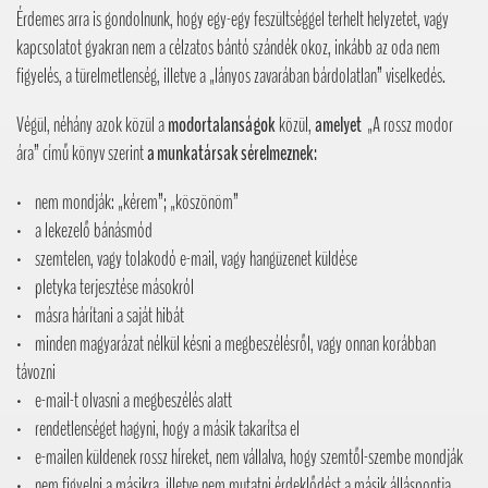
Érdemes arra is gondolnunk, hogy egy-egy feszültséggel terhelt helyzetet, vagy
kapcsolatot gyakran nem a célzatos bántó szándék okoz, inkább az oda nem
figyelés, a türelmetlenség, illetve a „lányos zavarában bárdolatlan” viselkedés.
Végül, néhány azok közül a
modortalanságok
közül,
amelyet
„A rossz modor
ára” című könyv szerint
a munkatársak sérelmeznek:
· nem mondják: „kérem”; „köszönöm”
· a lekezelő bánásmód
· szemtelen, vagy tolakodó e-mail, vagy hangüzenet küldése
· pletyka terjesztése másokról
· másra hárítani a saját hibát
· minden magyarázat nélkül késni a megbeszélésről, vagy onnan korábban
távozni
· e-mail-t olvasni a megbeszélés alatt
· rendetlenséget hagyni, hogy a másik takarítsa el
· e-mailen küldenek rossz híreket, nem vállalva, hogy szemtől-szembe mondják
· nem figyelni a másikra, illetve nem mutatni érdeklődést a másik álláspontja