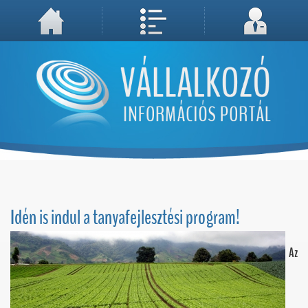
A weboldal használatával Ön elfogadja, hogy Cookie-kat (sütiket) tároljunk számítógépén. A sütik a weboldal megfelelő működéséhez
Megértettem, folytatás...
szükségesek!
Idén is indul a tanyafejlesztési program!
Az