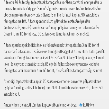
A települési és térségi fejlesztések támogatása körében pályázni lehet például a
tanyasi termékek védjegy- és minőségrendszerének bevezetésére, fejlesztésére.
Ebben a programban egy-egy pályázó 5 millió forintot kaphat 90 százalékos
támogatás mellett. A tanyagondnoki szolgálatok fejlesztésére (például
gépbeszerzés, képzés) szintén várható majd pályázat, amelyben a támogatási
összeg 10 millió forint lesz, 90 százalékos támogatási mérték mellett.
A tanyagazdaságok indításának és fejlesztésének támogatására 3 millió forint
pályázható általában 75 százalékos támogatottsággal. A 40 év alatti fiatal gazdák
számára a támogatási intenzitási szint 90 százalék. A tanyák felújítására, valamint
lakó- és vagyonbiztonságot szolgáló egyéni fejlesztésekre ugyancsak kapható
támogatás, ami maximum 4 millió forint, 75 százalékos támogatottsági szinttel.
Az eddigi tapasztalatok alapján 75 százalékra emelték a nyertes pályázatokhoz
nyújtható előlegfizetési lehetőség mértékét. A korábbi években ez 25, illetve 50
százalék volt.
Amennyiben pályázati témával kapcsolatban lenne kérdése,
ide
kattintva