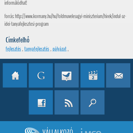
informálódhat!
forrás: http://www.kormany.hu/hu/foldmuvelesugyi-miniszterium/hirek/indul-az-
idei-tanyafejlesztesi-program
Címkefelhő
fejlesztés
,
tanyafejlesztés
,
pályázat
,