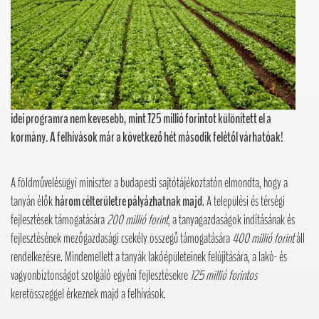
idei programra nem kevesebb, mint 725 millió forintot különített el a
kormány. A felhívások már a következő hét második felétől várhatóak!
A földművelésügyi miniszter a budapesti sajtótájékoztatón elmondta, hogy a
tanyán élők
három célterületre pályázhatnak majd
. A települési és térségi
fejlesztések támogatására
200 millió forint
, a tanyagazdaságok indításának és
fejlesztésének mezőgazdasági csekély összegű támogatására
400 millió forint
áll
rendelkezésre. Mindemellett a tanyák lakóépületeinek felújítására, a lakó- és
vagyonbiztonságot szolgáló egyéni fejlesztésekre
125 millió forintos
keretösszeggel érkeznek majd a felhívások.