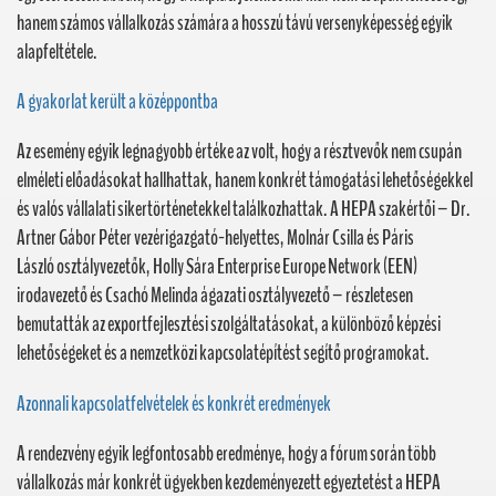
hanem számos vállalkozás számára a hosszú távú versenyképesség egyik
alapfeltétele.
A gyakorlat került a középpontba
Az esemény egyik legnagyobb értéke az volt, hogy a résztvevők nem csupán
elméleti előadásokat hallhattak, hanem konkrét támogatási lehetőségekkel
és valós vállalati sikertörténetekkel találkozhattak. A HEPA szakértői – Dr.
Artner Gábor Péter vezérigazgató-helyettes, Molnár Csilla és Páris
László osztályvezetők, Holly Sára Enterprise Europe Network (EEN)
irodavezető és Csachó Melinda ágazati osztályvezető – részletesen
bemutatták az exportfejlesztési szolgáltatásokat, a különböző képzési
lehetőségeket és a nemzetközi kapcsolatépítést segítő programokat.
Azonnali kapcsolatfelvételek és konkrét eredmények
A rendezvény egyik legfontosabb eredménye, hogy a fórum során több
vállalkozás már konkrét ügyekben kezdeményezett egyeztetést a HEPA