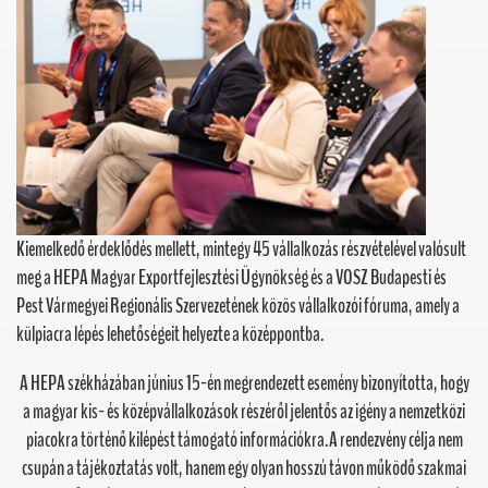
Kiemelkedő érdeklődés mellett, mintegy 45 vállalkozás részvételével valósult
meg a HEPA Magyar Exportfejlesztési Ügynökség és a VOSZ Budapesti és
Pest Vármegyei Regionális Szervezetének közös vállalkozói fóruma, amely a
külpiacra lépés lehetőségeit helyezte a középpontba.
A HEPA székházában június 15-én megrendezett esemény bizonyította, hogy
a magyar kis- és középvállalkozások részéről jelentős az igény a nemzetközi
piacokra történő kilépést támogató információkra.A rendezvény célja nem
csupán a tájékoztatás volt, hanem egy olyan hosszú távon működő szakmai