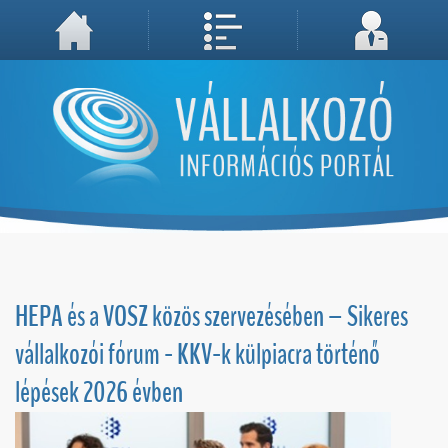
A weboldal használatával Ön elfogadja, hogy Cookie-kat (sütiket) tároljunk számítógépén. A sütik a weboldal megfelelő működéséhez
Megértettem, folytatás...
szükségesek!
HEPA és a VOSZ közös szervezésében – Sikeres
vállalkozói fórum - KKV-k külpiacra történő
lépések 2026 évben