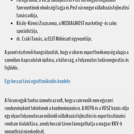
Szervezetének elnökségi tagja és Pest vármegye vállalkozásfejlesztési
tanácsadója,
Király-Kövesi Zsuzsanna, a MEDIAGNOST marketing- és sales
specialistája,
dr. Csáki Tamás, az ELIT Méhészet ügyvezetője.
A panel résztvevői hangsúlyozták, hogy a sikeres exporttevékenység alapja a
személyes kapcsolatok építése, a bátorság, a folyamatos tudásmegosztás és
fejlődés.
Egy hosszú távú együttműködés kezdete
A fórum egyik fontos üzenete az volt, hogy a szervezők nem egyszeri
rendezvényként tekintenek a kezdeményezésre. A HEPA és a VOSZ közös célja
egy olyan folyamatosan működő vállalkozásfejlesztési és exportösztönzési
rendszer kialakítása, amely hosszú távon támogathatja a magyar KKV-k
nemzetközi növekedését.