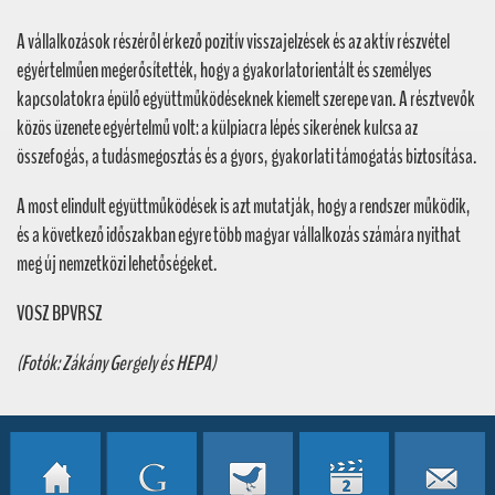
A vállalkozások részéről érkező pozitív visszajelzések és az aktív részvétel
egyértelműen megerősítették, hogy a gyakorlatorientált és személyes
kapcsolatokra épülő együttműködéseknek kiemelt szerepe van. A résztvevők
közös üzenete egyértelmű volt: a külpiacra lépés sikerének kulcsa az
összefogás, a tudásmegosztás és a gyors, gyakorlati támogatás biztosítása.
A most elindult együttműködések is azt mutatják, hogy a rendszer működik,
és a következő időszakban egyre több magyar vállalkozás számára nyithat
meg új nemzetközi lehetőségeket.
VOSZ BPVRSZ
(Fotók: Zákány Gergely és HEPA)