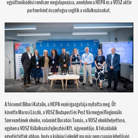
együttműködési rendszer megalapozása, amelyben a HEPA és a VOSZ aktív
partnerként összefogva segítik a vállalkozásokat.
A fórumot Bihari Katalin, a HEPA vezérigazgatója nyitotta meg. Őt
követte Marosi László, a VOSZ Budapesti és Pest Vármegyei Regionális
Szervezetének elnöke, valamint Barabás Tamás, a VOSZ elnökhelyettese,
egyben a VOSZ Vállalkozásfejlesztési Kft. ügyvezetője. A felszólalók
egyetértettek abban, hogy a külpiaci jelenlét ma már nem csupán lehetőség,