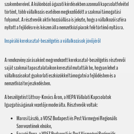
szakembereivel. A különböző ágazati kérdésekben azonnali kapcsolatfelvétel
történt, több vállalkozás esetében megkezdődött a szakmai támogatási
folyamat. A résztvevők aktív hozzáállása is jelezte, hogy a vállalkozói szféra
nyitott a fejlődésre és készen áll a nemzetközi piacok felé történő nyitásra.
Inspiráló kerekasztal-beszélgetés a vállalkozások jövőjéről
A rendezvény zárásaként megrendezett kerekasztal-beszélgetés résztvevői
saját szakmai tapasztalataikon keresztül mutatták be, hogyan lehet a
vállalkozásokat gyakorlati eszközökkel támogatni a fejlődésben és a
nemzetközi terjeszkedésben.
A beszélgetést Littvay-Kovács Áron, a HEPA Vállalati Kapcsolatok
Igazgatóságának vezetője moderálta. Résztvevők voltak:
Marosi László, a VOSZ Budapesti és Pest Vármegyei Regionális
Szervezetének elnöke,
Faragó Ilona, a VOSZ Budapesti és Pest Vármegyei Regionális