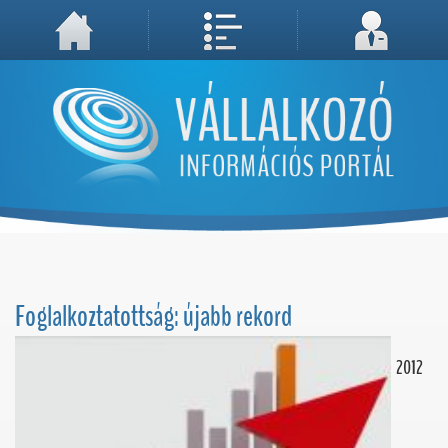
A weboldal használatával Ön elfogadja, hogy Cookie-kat (sütiket) tároljunk számítógépén. A sütik a weboldal megfelelő működéséhez
Megértettem, folytatás...
szükségesek!
Foglalkoztatottság: újabb rekord
2012