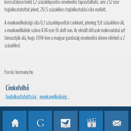
korosztályon belül 1,2 százalékpontos növekedés tapasztalható, ami 232 ezer
foglalkoztatottat jelent, 20,5 százalékos foglalkoztatási ráta mellett.
A munkanélküliségi ráta 0,7 százalékponttal csökkent, jelenleg 9,8 százalékon áll,
a munkanélküliek száma 434 ezer fő alatt van. Az elmúlt időszak makroadatai azt
támasztják alá, hogy 2014-ben a magyar gazdaság növekedési üteme elérheti a 2
százalékot.
Forrás: kormany.hu
Címkefelhő
foglalkoztatottság
,
munkanélküliség
,