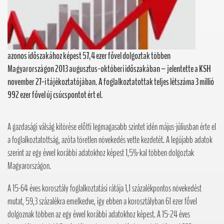
azonos időszakához képest 57,4 ezer fővel dolgoztak többen
Magyarországon 2013 augusztus-októberi időszakában – jelentette a KSH
november 27-i tájékoztatójában. A foglalkoztatottak teljes létszáma 3 millió
992 ezer fővel új csúcspontot ért el.
A gazdasági válság kitörése előtti legmagasabb szintet idén május-júliusban érte el
a foglalkoztatottság, azóta töretlen növekedés vette kezdetét. A legújabb adatok
szerint az egy évvel korábbi adatokhoz képest 1,5%-kal többen dolgoztak
Magyarországon.
A 15-64 éves korosztály foglalkoztatási rátája 1,1 százalékpontos növekedést
mutat, 59,3 százalékra emelkedve, így ebben a korosztályban 61 ezer fővel
dolgoznak többen az egy évvel korábbi adatokhoz képest. A 15-24 éves