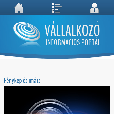
A weboldal használatával Ön elfogadja, hogy Cookie-kat (sütiket) tároljunk számítógépén. A sütik a weboldal megfelelő működéséhez
Megértettem, folytatás...
szükségesek!
Fénykép és imázs