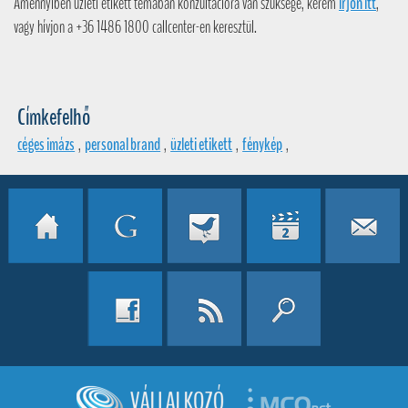
Amennyiben üzleti etikett témában konzultációra van szüksége, kérem
írjon itt
,
vagy hívjon a +36 1486 1800 callcenter-en keresztül.
Címkefelhő
céges imázs
,
personal brand
,
üzleti etikett
,
fénykép
,