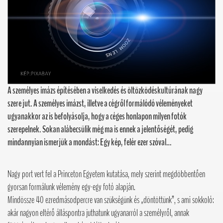
A személyes imázs építésében a viselkedés és öltözködéskultúrának nagy
szere jut. A személyes imázst, illetve a cégről formálódó véleményeket
ugyanakkor az is befolyásolja, hogy a céges honlapon milyen fotók
szerepelnek. Sokan alábecsülik még ma is ennek a jelentőségét, pedig
mindannyian ismerjük a mondást: Egy kép, felér ezer szóval…
Nagy port vert fel a Princeton Egyetem kutatása, mely szerint megdöbbentően
gyorsan formálunk vélemény egy-egy fotó alapján.
Mindössze 40 ezredmásodpercre van szükségünk és „döntöttünk”, s ami sokkoló:
akár nagyon eltérő álláspontra juthatunk ugyanarról a személyről, annak