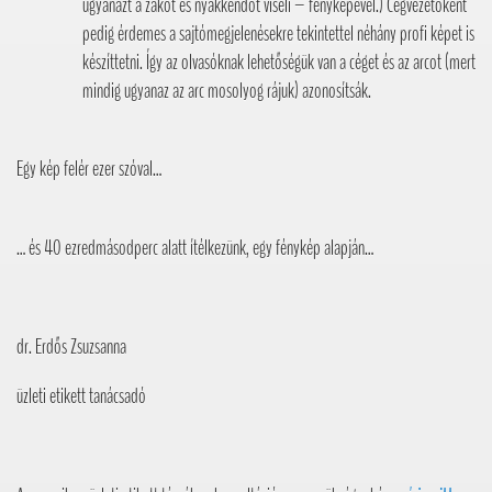
ugyanazt a zakót és nyakkendőt viseli – fényképével.) Cégvezetőként
pedig érdemes a sajtómegjelenésekre tekintettel néhány profi képet is
készíttetni. Így az olvasóknak lehetőségük van a céget és az arcot (mert
mindig ugyanaz az arc mosolyog rájuk) azonosítsák.
Egy kép felér ezer szóval…
… és 40 ezredmásodperc alatt ítélkezünk, egy fénykép alapján…
dr. Erdős Zsuzsanna
üzleti etikett tanácsadó