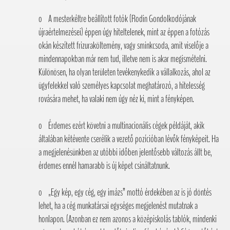
o A mesterkéltre beállított fotók (Rodin Gondolkodójának
újraértelmezései) éppen úgy hiteltelenek, mint az éppen a fotózás
okán készített frizuraköltemény, vagy sminkcsoda, amit viselője a
mindennapokban már nem tud, illetve nem is akar megismételni.
Különösen, ha olyan területen tevékenykedik a vállalkozás, ahol az
ügyfelekkel való személyes kapcsolat meghatározó, a hitelesség
rovására mehet, ha valaki nem úgy néz ki, mint a fényképen.
o Érdemes ezért követni a multinacionális cégek példáját, akik
általában kétévente cserélik a vezető pozícióban lévők fényképeit. Ha
a megjelenésünkben az utóbbi időben jelentősebb változás állt be,
érdemes ennél hamarabb is új képet csináltatnunk.
o „Egy kép, egy cég, egy imázs” mottó érdekében az is jó döntés
lehet, ha a cég munkatársai egységes megjelenést mutatnak a
honlapon. (Azonban ez nem azonos a középiskolás tablók, mindenki