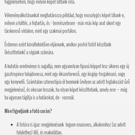
függvényében, hogy milyen képet láttunk róla.
Véleményalkotásunkat meghatározza például, hogy mosolygós képet látunk-e,
milyen a háttér, a fejtartás, és - természetesen - más-más kép arat sikert egy
társkereső oldalon, mint egy szakmai portálon.
Érdemes ezért körültekintően eljárnunk, amikor portré fotót készítünk
(készíttetünk) a cégünk számára.
A kutatás eredménye is sugallja, nem ugyanolyan típusú képpel lesz sikeres egy új
gasztropince tulajdonosa, mint egy ékszertervező, egy kisgép-forgalmazó, vagy
egy könyvelő. Számtalan sztereotípia él bennünk (milyen az adott foglakozást űző
megjelenése), és okosan tesszük, ha olyan képet készíttetünk, amely erre – még
ha ügyesen tágítja is a határokat, de - rezonál.
Mire figyeljünk a fotó során?
A fotóra is igaz: megjelenésünk legyen önazonos, alkalomhoz (az adott
felülethez) illő, és makulátlan.