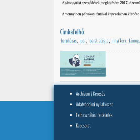
A támogatási szerződések megkötésére
2017. decem
Amennyiben pályázati témával kapcsolatban kérdése
Címkefelhő
beruházás
,
ipar
,
iparstratégia
,
irinyi terv
,
támoga
Archívum / Keresés
Adatvédelmi nyilatkozat
Felhasználási feltételek
Kapcsolat