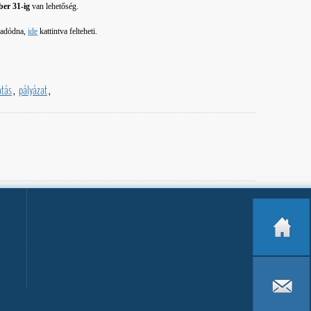
ber 31-ig
van lehetőség.
 adódna,
ide
kattintva felteheti.
tás
,
pályázat
,