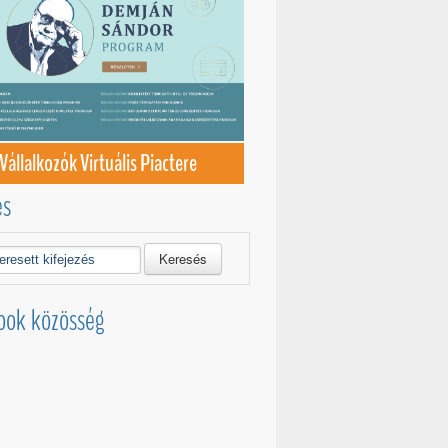
Vállalkozók Virtuális Piactere
és
Keresés
ook közösség