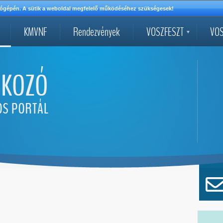
mítógépén. A sütik a weboldal megfelelő működéséhez szükségesek!
KMVNF
Rendezvények
VOSZFESZT
VOS