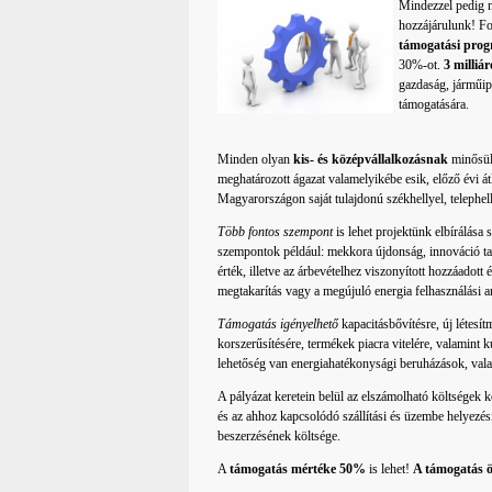
Mindezzel pedig n
hozzájárulunk! Fo
támogatási pro
30%-ot.
3 milliár
gazdaság, járműip
támogatására.
Minden olyan
kis- és középvállalkozásnak
minősülő
meghatározott ágazat valamelyikébe esik, előző évi át
Magyarországon saját tulajdonú székhellyel, telephell
Több fontos szempont
is lehet projektünk elbírálása
szempontok például: mekkora újdonság, innováció tar
érték, illetve az árbevételhez viszonyított hozzáadott
megtakarítás vagy a megújuló energia felhasználási 
Támogatás igényelhető
kapacitásbővítésre, új létesí
korszerűsítésére, termékek piacra vitelére, valamint
lehetőség van energiahatékonysági beruházások, vala
A pályázat keretein belül az elszámolható költségek 
és az ahhoz kapcsolódó szállítási és üzembe helyezés
beszerzésének költsége.
A
támogatás mértéke 50%
is lehet!
A támogatás ö