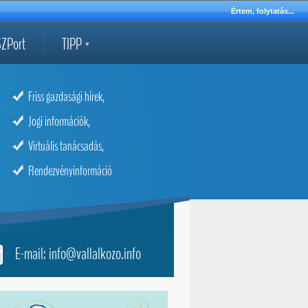
Értem, folytatás...
ZPort
TIPP
Friss gazdasági hírek,
Jogi információk,
Virtuális tanácsadás,
Rendezvényinformáció
E-mail: info@vallalkozo.info