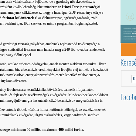
em csak vállalkozásunk fejlődhet, de a gazdaság növekedéséhez is
rrásként kiváló lehetőség lehet minderre az
Irinyi Terv iparstratégiai
gram
, amelynek célkitűzése az, hogy a hazai ipar GDP részaránya elérje a
d forintot különítettek el
az élelmiszeripar, egészséggazdaság, zöld
ar, védelmi ipar, IKT szektor, és más, a programban foglalt ágazatok
 gazdasági társaság pályázhat, amelynek fejlesztendő tevékenysége a
lagos statisztikai létszáma nem haladta meg a 249 főt, továbbá rendelkezik
yel, vagy fiókteleppel.
Keres
 során, amikre érdemes odafigyelni, annak mentén alakítani tervünket. Ilyen
talommal bír, a beruházás eredményeként létrejön-e új termék, a hozzáadott
 érték növekszik-e, energiakorszerűsítés esetén lehetővé válik-e energia-
arányának növelése.
tmény létrehozására, termékkínálat bővítésére, termelési folyamatok
Faceb
 kutatási és fejlesztési tevékenységek elvégzésére. Mindezekhez kapcsolódóan
mint megújuló energia használatát célzó beruházások megvalósítására is.
közé tartozik többek között a humán erőforrás költségei, az eszközbeszerzés
i munkálatok elvégzése, tárgyi eszközbérlés, vagy hardver és szoftver
sszege minimum 50 millió, maximum 400 millió forint.