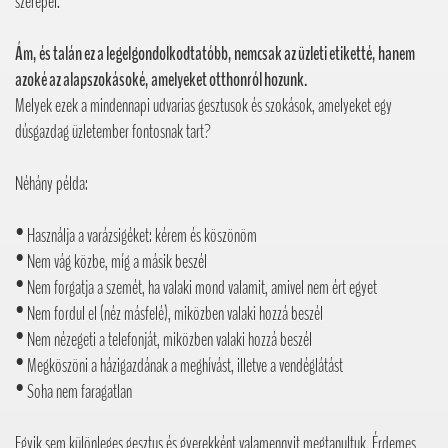
szerepel.
Ám, és talán ez a legelgondolkodtatóbb, nemcsak az üzleti etiketté, hanem
azoké az alapszokásoké, amelyeket otthonról hozunk.
Melyek ezek a mindennapi udvarias gesztusok és szokások, amelyeket egy
dúsgazdag üzletember fontosnak tart?
Néhány példa:
• Használja a varázsigéket: kérem és köszönöm
• Nem vág közbe, míg a másik beszél
• Nem forgatja a szemét, ha valaki mond valamit, amivel nem ért egyet
• Nem fordul el (néz másfelé), miközben valaki hozzá beszél
• Nem nézegeti a telefonját, miközben valaki hozzá beszél
• Megköszöni a házigazdának a meghívást, illetve a vendéglátást
• Soha nem faragatlan
Egyik sem különleges gesztus és gyerekként valamennyit megtanultuk. Érdemes