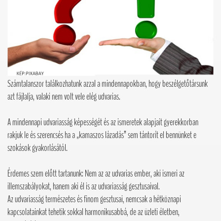
Számtalanszor találkozhatunk azzal a mindennapokban, hogy beszélgetőtársunk
azt fájlalja, valaki nem volt vele elég udvarias.
A mindennapi udvariasság képességét és az ismeretek alapjait gyerekkorban
rakjuk le és szerencsés ha a „kamaszos lázadás” sem tántorít el bennünket e
szokások gyakorlásától.
Érdemes szem előtt tartanunk: Nem az az udvarias ember, aki ismeri az
illemszabályokat, hanem aki él is az udvariasság gesztusaival.
Az udvariasság természetes és finom gesztusai, nemcsak a hétköznapi
kapcsolatainkat tehetik sokkal harmonikusabbá, de az üzleti életben,