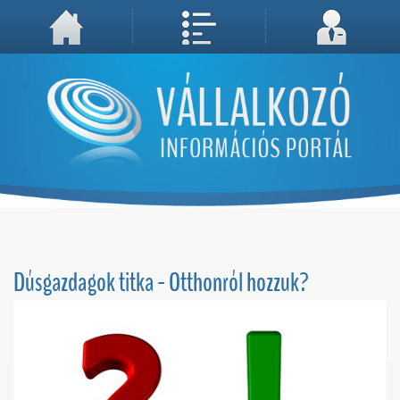
A weboldal használatával Ön elfogadja, hogy Cookie-kat (sütiket) tároljunk számítógépén. A sütik a weboldal megfelelő működéséhez
Megértettem, folytatás...
szükségesek!
Dúsgazdagok titka - Otthonról hozzuk?