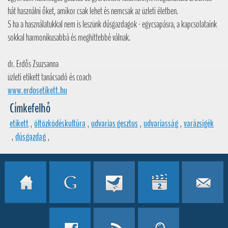
hát használni őket, amikor csak lehet és nemcsak az üzleti életben.
S ha a használatukkal nem is leszünk dúsgazdagok - egycsapásra, a kapcsolataink
sokkal harmonikusabbá és meghittebbé válnak.
dr. Erdős Zsuzsanna
üzleti etikett tanácsadó és coach
www.erdosetikett.hu
Címkefelhő
etikett
,
öltözködéskultúra
,
udvarias gesztus
,
udvariasság
,
varázsigék
,
dúsgazdag
,