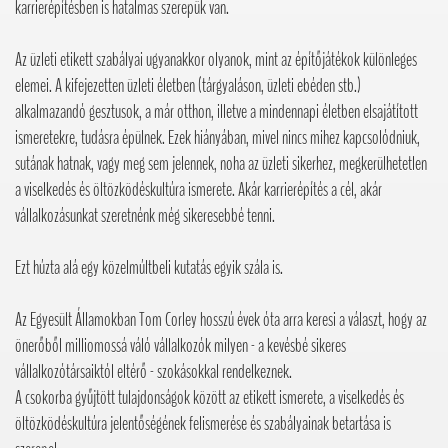
karrierépítésben is hatalmas szerepük van.
Az üzleti etikett szabályai ugyanakkor olyanok, mint az építőjátékok különleges
elemei. A kifejezetten üzleti életben (tárgyaláson, üzleti ebéden stb.)
alkalmazandó gesztusok, a már otthon, illetve a mindennapi életben elsajátított
ismeretekre, tudásra épülnek. Ezek hiányában, mivel nincs mihez kapcsolódniuk,
sutának hatnak, vagy meg sem jelennek, noha az üzleti sikerhez, megkerülhetetlen
a viselkedés és öltözködéskultúra ismerete. Akár karrierépítés a cél, akár
vállalkozásunkat szeretnénk még sikeresebbé tenni.
Ezt húzta alá egy közelmúltbeli kutatás egyik szála is.
Az Egyesült Államokban Tom Corley hosszú évek óta arra keresi a választ, hogy az
önerőből milliomossá váló vállalkozók milyen - a kevésbé sikeres
vállalkozótársaiktól eltérő - szokásokkal rendelkeznek.
A csokorba gyűjtött tulajdonságok között az etikett ismerete, a viselkedés és
öltözködéskultúra jelentőségének felismerése és szabályainak betartása is